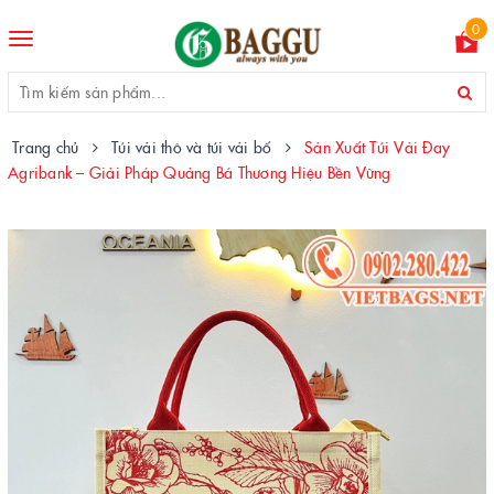
0
Toggle
navigation
Trang chủ
Túi vải thô và túi vải bố
Sản Xuất Túi Vải Đay
Agribank – Giải Pháp Quảng Bá Thương Hiệu Bền Vững