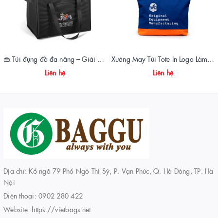
👜 Túi đựng đồ đa năng – Giải pháp tiện ích cho mọi nhu cầu sử dụng
Xưởng May Túi Tote In Logo Làm Quà Tặng – Giải Pháp Quảng Cáo Hiệu Quả Cho Thương Hiệu
Liên hệ
Liên hệ
Địa chỉ: K6 ngõ 79 Phố Ngô Thì Sỹ, P. Vạn Phúc, Q. Hà Đông, TP. Hà
Nội
Điện thoại:
0902 280 422
Website:
https://vietbags.net