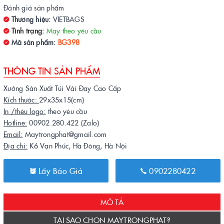
Đánh giá sản phẩm
Thương hiệu:
VIETBAGS
Tình trạng:
May theo yêu cầu
Mã sản phẩm:
BG398
THÔNG TIN SẢN PHẨM
Xưởng Sản Xuất Túi Vải Đay Cao Cấp
Kích thước:
29x35x15(cm)
In /thêu logo:
theo yêu cầu
Hotline:
00902.280.422 (Zalo)
Email:
Maytrongphat@gmail.com
Địa chỉ:
K6 Vạn Phúc, Hà Đông, Hà Nội
Lấy Báo Giá
0902280422
MÔ TẢ
TẠI SAO CHỌN MAYTRONGPHAT?