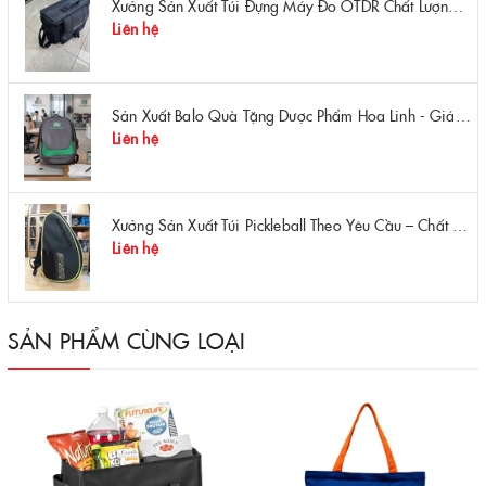
Xưởng Sản Xuất Túi Đựng Máy Đo OTDR Chất Lượng – Chống Va Đập, Giá Tận Xưởng
Liên hệ
Sản Xuất Balo Quà Tặng Dược Phẩm Hoa Linh - Giá Gốc Tại Xưởng
Liên hệ
Xưởng Sản Xuất Túi Pickleball Theo Yêu Cầu – Chất Lượng, Bền Bỉ, Thiết Kế Độc Quyền
Liên hệ
SẢN PHẨM CÙNG LOẠI