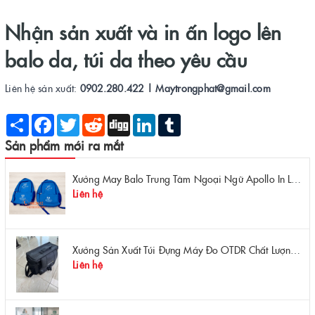
Nhận sản xuất và in ấn logo lên
balo da, túi da theo yêu cầu
Liên hệ sản xuất:
0902.280.422 | Maytrongphat@gmail.com
Share
Facebook
Twitter
Reddit
Digg
LinkedIn
Tumblr
Sản phẩm mới ra mắt
Xưởng May Balo Trung Tâm Ngoại Ngữ Apollo In Logo Giá Rẻ Tại Xưởng
Liên hệ
Xưởng Sản Xuất Túi Đựng Máy Đo OTDR Chất Lượng – Chống Va Đập, Giá Tận Xưởng
Liên hệ