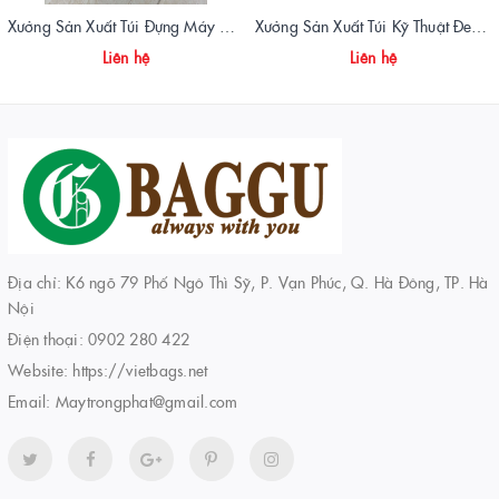
Xưởng Sản Xuất Túi Đựng Máy Đo OTDR Chất Lượng – Chống Va Đập, Giá Tận Xưởng
Xưởng Sản Xuất Túi Kỹ Thuật Đeo Hông DSS Chuyên Nghiệp | Vietbags
Liên hệ
Liên hệ
Địa chỉ: K6 ngõ 79 Phố Ngô Thì Sỹ, P. Vạn Phúc, Q. Hà Đông, TP. Hà
Nội
Điện thoại:
0902 280 422
Website:
https://vietbags.net
Email:
Maytrongphat@gmail.com