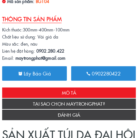
Mã sản phẩm:
BG104
THÔNG TIN SẢN PHẨM
Kích thước:300mm-400mm-100mm
Chất liệu sử dụng: Vải giả da
Màu sắc: đen, nâu
Liên hệ đặt hàng:
0902.280.422
Email:
maytrongphat@gmail.com
Lấy Báo Giá
0902280422
MÔ TẢ
TẠI SAO CHỌN MAYTRONGPHAT?
ĐÁNH GIÁ
SẢN XUẤT TÚI DA ĐẠI HỘI