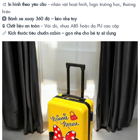
🎨
In hình theo yêu cầu
– nhân vật hoạt hình, logo trường học, thương
hiệu
🛞
Bánh xe xoay 360 độ – kéo nhẹ tay
🔒
Chất liệu an toàn
– Vải dù, nhựa ABS hoặc da PU cao cấp
📏
Kích thước tiêu chuẩn cabin – gọn nhẹ cho bé tự sử dụng