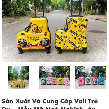
Sản Xuất Và Cung Cấp Vali Trẻ
Em – Mẫu Mã Ngộ Nghĩnh, An