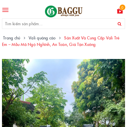
0
Toggle
navigation
Trang chủ
Vali quảng cáo
Sản Xuất Và Cung Cấp Vali Trẻ
Em – Mẫu Mã Ngộ Nghĩnh, An Toàn, Giá Tận Xưởng