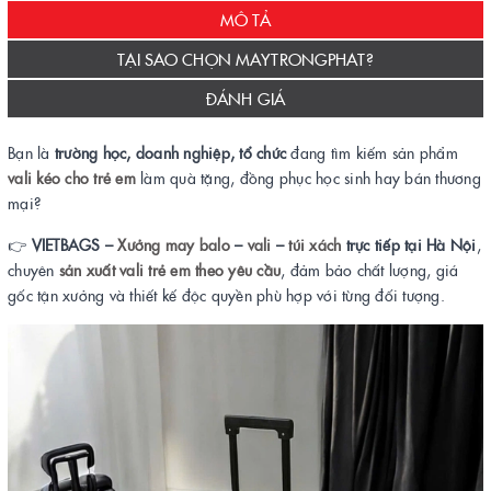
MÔ TẢ
TẠI SAO CHỌN MAYTRONGPHAT?
ĐÁNH GIÁ
Bạn là
trường học, doanh nghiệp, tổ chức
đang tìm kiếm sản phẩm
vali kéo cho trẻ em
làm quà tặng, đồng phục học sinh hay bán thương
mại?
👉
VIETBAGS –
Xưởng may balo
–
vali
–
túi xách
trực tiếp tại Hà Nội
,
chuyên
sản xuất vali trẻ em theo yêu cầu
, đảm bảo chất lượng, giá
gốc tận xưởng và thiết kế độc quyền phù hợp với từng đối tượng.