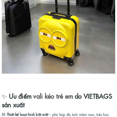
✨
Ưu điểm
vali kéo trẻ em
do VIETBAGS
sản xuất
🧸
Thiết kế hoạt hình bắt mắt
– phù hợp độ tuổi mầm non, tiểu học