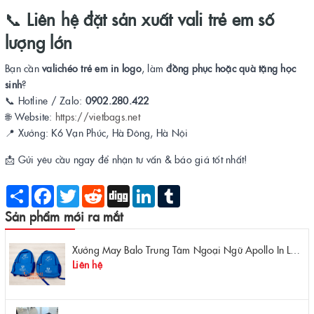
📞
Liên hệ đặt sản xuất vali trẻ em số
lượng lớn
Bạn cần
valichéo trẻ em in logo
, làm
đồng phục hoặc quà tặng học
sinh
?
📞 Hotline / Zalo:
0902.280.422
🌐 Website:
https://vietbags.net
📍 Xưởng: K6 Vạn Phúc, Hà Đông, Hà Nội
📩 Gửi yêu cầu ngay để nhận tư vấn & báo giá tốt nhất!
Share
Facebook
Twitter
Reddit
Digg
LinkedIn
Tumblr
Sản phẩm mới ra mắt
Xưởng May Balo Trung Tâm Ngoại Ngữ Apollo In Logo Giá Rẻ Tại Xưởng
Liên hệ