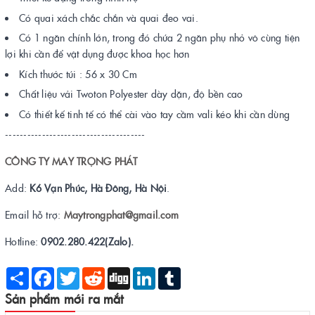
Có quai xách chắc chắn và quai đeo vai.
Có 1 ngăn chính lớn, trong đó chứa 2 ngăn phụ nhỏ vô cùng tiện
lợi khi cần để vật dụng được khoa học hơn
Kích thước túi : 56 x 30 Cm
Chất liệu vải Twoton Polyester dày dặn, độ bền cao
Có thiết kế tinh tế có thể cài vào tay cầm vali kéo khi cần dùng
--------------------------------------
CÔNG TY MAY TRỌNG PHÁT
Add:
K6 Vạn Phúc, Hà Đông, Hà Nội
.
Email hỗ trợ:
Maytrongphat@gmail.com
Hotline:
0902.280.422(Zalo).
Share
Facebook
Twitter
Reddit
Digg
LinkedIn
Tumblr
Sản phẩm mới ra mắt