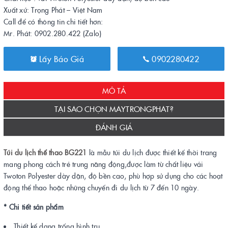
Xuất xứ: Trọng Phát – Việt Nam
Call để có thông tin chi tiết hơn:
Mr. Phát: 0902.280.422 (Zalo)
Lấy Báo Giá
0902280422
MÔ TẢ
TẠI SAO CHỌN MAYTRONGPHAT?
ĐÁNH GIÁ
Túi du lịch thể thao BG221
là mẫu túi du lịch được thiết kế thời trang
mang phong cách trẻ trung năng động,được làm từ chất liệu vải
Twoton Polyester dày dặn, độ bền cao, phù hợp sử dụng cho các hoạt
động thể thao hoặc những chuyến đi du lịch từ 7 đến 10 ngày.
* Chi tiết sản phẩm
Thiết kế dạng trống hình trụ