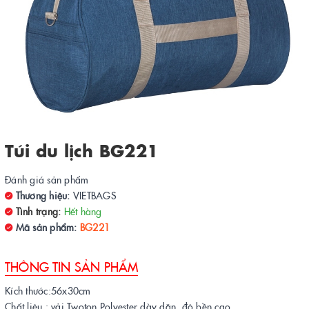
Túi du lịch BG221
Đánh giá sản phẩm
Thương hiệu:
VIETBAGS
Tình trạng:
Hết hàng
Mã sản phẩm:
BG221
THÔNG TIN SẢN PHẨM
Kích thước:56x30cm
Chất liệu : vải Twoton Polyester dày dặn, độ bền cao