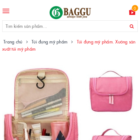
0
Toggle
navigation
Trang chủ
Túi đựng mỹ phẩm
Túi đựng mỹ phẩm. Xưởng sản
xuất túi mỹ phẩm