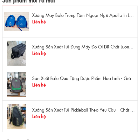
Sản phẩm mới ra mắt
Xưởng May Balo Trung Tâm Ngoại Ngữ Apollo In Logo Giá Rẻ Tại Xưởng
Liên hệ
Xưởng Sản Xuất Túi Đựng Máy Đo OTDR Chất Lượng – Chống Va Đập, Giá Tận Xưởng
Liên hệ
Sản Xuất Balo Quà Tặng Dược Phẩm Hoa Linh - Giá Gốc Tại Xưởng
Liên hệ
Xưởng Sản Xuất Túi Pickleball Theo Yêu Cầu – Chất Lượng, Bền Bỉ, Thiết Kế Độc Quyền
Liên hệ