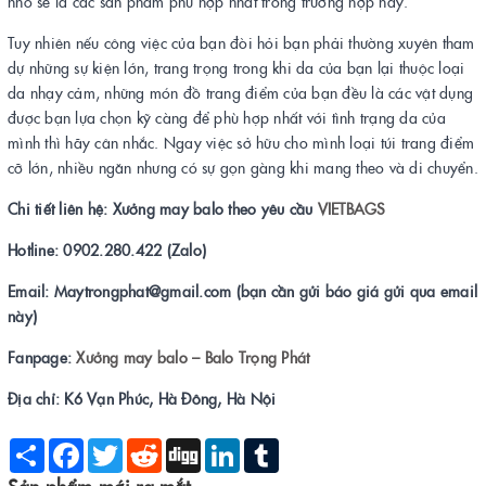
nhỏ sẽ là các sản phẩm phù hợp nhất trong trường hợp này.
Tuy nhiên nếu công việc của bạn đòi hỏi bạn phải thường xuyên tham
dự những sự kiện lớn, trang trọng trong khi da của bạn lại thuộc loại
da nhạy cảm, những món đồ trang điểm của bạn đều là các vật dụng
được bạn lựa chọn kỹ càng để phù hợp nhất với tình trạng da của
mình thì hãy cân nhắc. Ngay việc sở hữu cho mình loại túi trang điểm
cỡ lớn, nhiều ngăn nhưng có sự gọn gàng khi mang theo và di chuyển.
Chi tiết liên hệ: Xưởng may balo theo yêu cầu
VIETBAGS
Hotline: 0902.280.422 (Zalo)
Email: Maytrongphat@gmail.com (bạn cần gửi báo giá gửi qua email
này)
Fanpage:
Xưởng may balo – Balo
Trọng Phát
Địa chỉ: K6 Vạn Phúc, Hà Đông, Hà Nội
Share
Facebook
Twitter
Reddit
Digg
LinkedIn
Tumblr