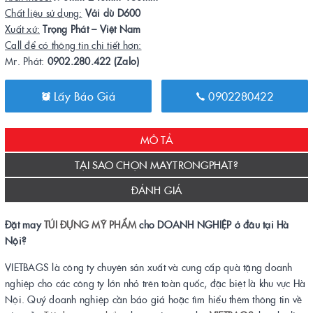
Chất liệu sử dụng:
Vải dù D600
Xuất xứ:
Trọng Phát – Việt Nam
Call để có thông tin chi tiết hơn:
Mr. Phát:
0902.280.422 (Zalo)
Lấy Báo Giá
0902280422
MÔ TẢ
TẠI SAO CHỌN MAYTRONGPHAT?
ĐÁNH GIÁ
Đặt may
TÚI ĐỰNG MỸ PHẨM
cho DOANH NGHIỆP ở đâu tại Hà
Nội?
VIETBAGS là công ty chuyên sản xuất và cung cấp quà tặng doanh
nghiệp cho các công ty lớn nhỏ trên toàn quốc, đặc biệt là khu vực Hà
Nội. Quý doanh nghiệp cần báo giá hoặc tìm hiểu thêm thông tin về