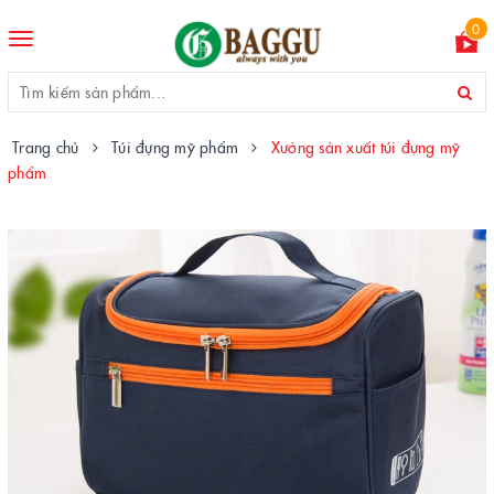
0
Toggle
navigation
Trang chủ
Túi đựng mỹ phẩm
Xưởng sản xuất túi đựng mỹ
phẩm