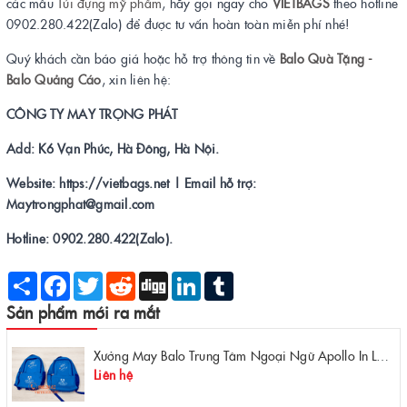
các mẫu
Túi đựng mỹ phẩm
, hãy gọi ngay cho
VIETBAGS
theo hotline
0902.280.422(Zalo) để được tư vấn hoàn toàn miễn phí nhé!
Quý khách cần báo giá hoặc hỗ trợ thông tin về
Balo Quà Tặng -
Balo Quảng Cáo
, xin liên hệ:
CÔNG TY MAY TRỌNG PHÁT
Add: K6 Vạn Phúc, Hà Đông, Hà Nội.
Website: https://vietbags.net | Email hỗ trợ:
Maytrongphat@gmail.com
Hotline: 0902.280.422(Zalo).
Share
Facebook
Twitter
Reddit
Digg
LinkedIn
Tumblr
Sản phẩm mới ra mắt
Xưởng May Balo Trung Tâm Ngoại Ngữ Apollo In Logo Giá Rẻ Tại Xưởng
Liên hệ