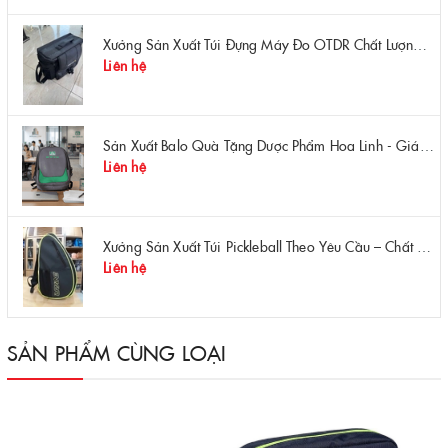
Xưởng Sản Xuất Túi Đựng Máy Đo OTDR Chất Lượng – Chống Va Đập, Giá Tận Xưởng
Liên hệ
Sản Xuất Balo Quà Tặng Dược Phẩm Hoa Linh - Giá Gốc Tại Xưởng
Liên hệ
Xưởng Sản Xuất Túi Pickleball Theo Yêu Cầu – Chất Lượng, Bền Bỉ, Thiết Kế Độc Quyền
Liên hệ
SẢN PHẨM CÙNG LOẠI