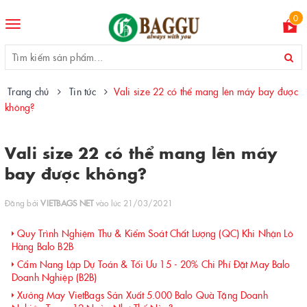
0
Toggle
navigation
Trang chủ
Tin tức
Vali size 22 có thể mang lên máy bay được
không?
Vali size 22 có thể mang lên máy
bay được không?
Đăng bởi
VIETBAGS NET
vào lúc 21/03/2021
Quy Trình Nghiệm Thu & Kiểm Soát Chất Lượng (QC) Khi Nhận Lô
Hàng Balo B2B
Cẩm Nang Lập Dự Toán & Tối Ưu 15 - 20% Chi Phí Đặt May Balo
Doanh Nghiệp (B2B)
Xưởng May VietBags Sản Xuất 5.000 Balo Quà Tặng Doanh