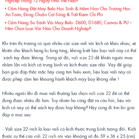
Nghiệp Trong 12 Ngày Như Thế Nào?
Cẩm Nang Đặt May Balo Học Sinh & Mầm Non Cho Trường Học:
An Toàn, Đúng Chuẩn Cột Sống & Tiết Kiệm Chi Phí
Cẩm Nang So Sánh Vải May Balo: D600, D1680, Canvas & PU –
Nên Chọn Loại Vải Nào Cho Doanh Nghiệp?
Khi trên thị trường có quá nhiều các size vali với kích cỡ khác nhau; sẽ
khiến cho khách hàng bị lúng túng; không biết liệu loại vali này có thể
xách tay được không. Trong số đó,
vali size 22
dễ khiến người mua
nhầm lẫn với kích cỡ trung bình và kích thước size nhỏ. Vậy để giúp
bạn giải đáp thắc mắc hãy cùng tìm hiểu xem; liệu loại vali này có
được phép cầm lên khoang hành khách máy bay không nhé !
Nhiều người khi đi mua vali thường lựa chọn
vali size 22
để có thể
đựng được nhiều đồ hơn. Tuy nhiên họ cũng đặt ra câu hỏi; liệu với
kích cỡ này có thể xách tay được hay không? Hãy cùng đi tìm lời giải
đáp ở mục sau:
- Vali size 22 inch là loại vali có kích thước trung bình tương đối. Kích
thước cụ thể của
vali 22 inch
rơi vào khoảng số đo 59 x 36 x 25 (cm).