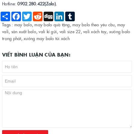
Hotline:
0902.280.422(Zalo).
Share
Facebook
Twitter
Reddit
Digg
LinkedIn
Tumblr
Tags :
may balo
,
may balo quà tặng
,
may balo theo yêu cầu
,
may
vali
,
sản xuất balo
,
vali kí gửi
,
vali size 22
,
vali xách tay
,
xưởng balo
trọng phát
,
xưởng may balo túi xách
VIẾT BÌNH LUẬN CỦA BẠN: