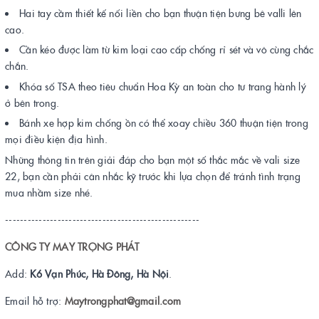
Hai tay cầm thiết kế nối liền cho bạn thuận tiện bưng bê valli lên
cao.
Cần kéo được làm từ kim loại cao cấp chống rỉ sét và vô cùng chắc
chắn.
Khóa số TSA theo tiêu chuẩn Hoa Kỳ an toàn cho tư trang hành lý
ở bên trong.
Bánh xe hợp kim chống ồn có thể xoay chiều 360 thuận tiện trong
mọi điều kiện địa hình.
Những thông tin trên giải đáp cho bạn một số thắc mắc về vali size
22, bạn cần phải cân nhắc kỹ trước khi lựa chọn để tránh tình trạng
mua nhầm size nhé.
----------------------------------------------------
CÔNG TY MAY TRỌNG PHÁT
Add:
K6 Vạn Phúc, Hà Đông, Hà Nội
.
Email hỗ trợ:
Maytrongphat@gmail.com