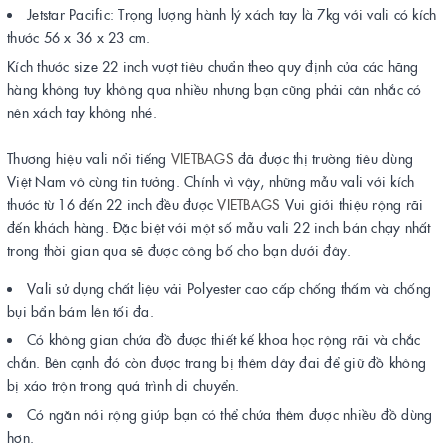
Jetstar Pacific: Trọng lượng hành lý xách tay là 7kg với vali có kích
thước 56 x 36 x 23 cm.
Kích thước size 22 inch vượt tiêu chuẩn theo quy định của các hãng
hàng không tuy không qua nhiều nhưng bạn cũng phải cân nhắc có
nên xách tay không nhé.
Thương hiệu vali nổi tiếng
VIETBAGS
đã được thị trường tiêu dùng
Việt Nam vô cùng tin tưởng. Chính vì vậy, những mẫu vali với kích
thước từ 16 đến 22 inch đều được
VIETBAGS
Vui giới thiệu rộng rãi
đến khách hàng. Đặc biệt với một số mẫu vali 22 inch bán chạy nhất
trong thời gian qua sẽ được công bố cho bạn dưới đây.
Vali sử dụng chất liệu vải Polyester cao cấp chống thấm và chống
bụi bẩn bám lên tối đa.
Có không gian chứa đồ được thiết kế khoa học rộng rãi và chắc
chắn. Bên cạnh đó còn được trang bị thêm dây đai để giữ đồ không
bị xáo trộn trong quá trình di chuyển.
Có ngăn nới rộng giúp bạn có thể chứa thêm được nhiều đồ dùng
hơn.