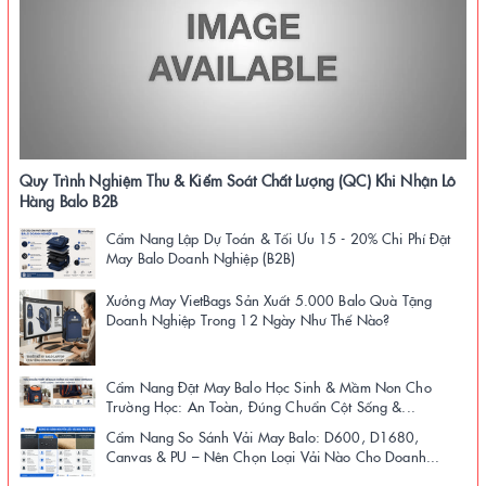
Quy Trình Nghiệm Thu & Kiểm Soát Chất Lượng (QC) Khi Nhận Lô
Hàng Balo B2B
Cẩm Nang Lập Dự Toán & Tối Ưu 15 - 20% Chi Phí Đặt
May Balo Doanh Nghiệp (B2B)
Xưởng May VietBags Sản Xuất 5.000 Balo Quà Tặng
Doanh Nghiệp Trong 12 Ngày Như Thế Nào?
Cẩm Nang Đặt May Balo Học Sinh & Mầm Non Cho
Trường Học: An Toàn, Đúng Chuẩn Cột Sống &...
Cẩm Nang So Sánh Vải May Balo: D600, D1680,
Canvas & PU – Nên Chọn Loại Vải Nào Cho Doanh...