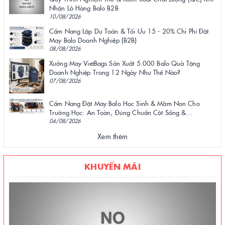
Nhận Lô Hàng Balo B2B
10/08/2026
Cẩm Nang Lập Dự Toán & Tối Ưu 15 - 20% Chi Phí Đặt
May Balo Doanh Nghiệp (B2B)
08/08/2026
Xưởng May VietBags Sản Xuất 5.000 Balo Quà Tặng
Doanh Nghiệp Trong 12 Ngày Như Thế Nào?
07/08/2026
Cẩm Nang Đặt May Balo Học Sinh & Mầm Non Cho
Trường Học: An Toàn, Đúng Chuẩn Cột Sống &...
04/08/2026
Xem thêm
KHUYẾN MÃI