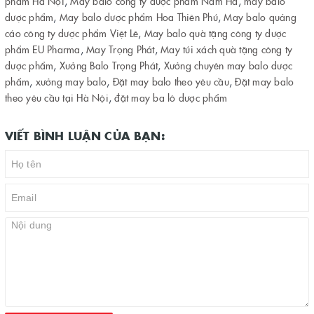
phẩm Hà Nội
,
May balo công ty dược phẩm Nam Hà
,
may balo
dược phẩm
,
May balo dược phẩm Hoa Thiên Phú
,
May balo quảng
cáo công ty dược phẩm Việt Lê
,
May balo quà tặng công ty dược
phẩm EU Pharma
,
May Trọng Phát
,
May túi xách quà tặng công ty
dược phẩm
,
Xưởng Balo Trọng Phát
,
Xưởng chuyên may balo dược
phẩm
,
xưởng may balo
,
Đặt may balo theo yêu cầu
,
Đặt may balo
theo yêu cầu tại Hà Nội
,
đặt may ba lô dược phẩm
VIẾT BÌNH LUẬN CỦA BẠN: