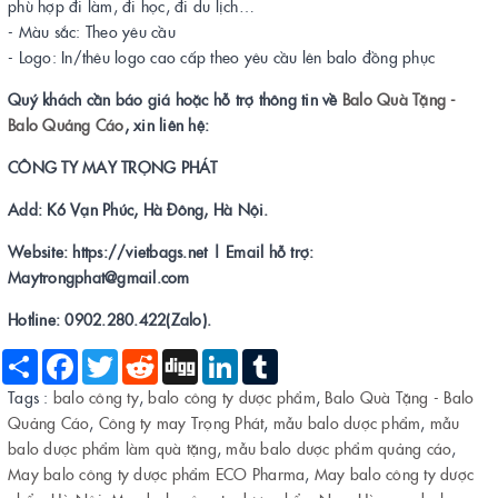
phù hợp đi làm, đi học, đi du lịch…
- Màu sắc: Theo yêu cầu
- Logo: In/thêu logo cao cấp theo yêu cầu lên balo đồng phục
Quý khách cần báo giá hoặc hỗ trợ thông tin về
Balo Quà Tặng -
Balo Quảng Cáo
, xin liên hệ:
CÔNG TY MAY TRỌNG PHÁT
Add: K6 Vạn Phúc, Hà Đông, Hà Nội.
Website: https://vietbags.net | Email hỗ trợ:
Maytrongphat@gmail.com
Hotline: 0902.280.422(Zalo).
Share
Facebook
Twitter
Reddit
Digg
LinkedIn
Tumblr
Tags :
balo công ty
,
balo công ty dược phẩm
,
Balo Quà Tặng - Balo
Quảng Cáo
,
Công ty may Trọng Phát
,
mẫu balo dược phẩm
,
mẫu
balo dược phẩm làm quà tặng
,
mẫu balo dược phẩm quảng cáo
,
May balo công ty dược phẩm ECO Pharma
,
May balo công ty dược