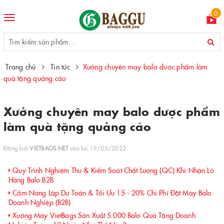
0
Toggle
navigation
Trang chủ
Tin tức
Xưởng chuyên may balo dược phẩm làm
quà tặng quảng cáo
Xưởng chuyên may balo dược phẩm
làm quà tặng quảng cáo
Đăng bởi
VIETBAGS NET
vào lúc 19/05/2022
Quy Trình Nghiệm Thu & Kiểm Soát Chất Lượng (QC) Khi Nhận Lô
Hàng Balo B2B
Cẩm Nang Lập Dự Toán & Tối Ưu 15 - 20% Chi Phí Đặt May Balo
Doanh Nghiệp (B2B)
Xưởng May VietBags Sản Xuất 5.000 Balo Quà Tặng Doanh