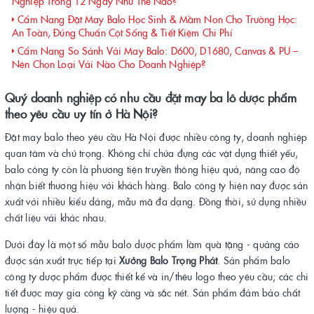
Nghiệp Trong 12 Ngày Như Thế Nào?
Cẩm Nang Đặt May Balo Học Sinh & Mầm Non Cho Trường Học:
An Toàn, Đúng Chuẩn Cột Sống & Tiết Kiệm Chi Phí
Cẩm Nang So Sánh Vải May Balo: D600, D1680, Canvas & PU –
Nên Chọn Loại Vải Nào Cho Doanh Nghiệp?
Quý doanh nghiệp có nhu cầu đặt may ba lô dược phẩm
theo yêu cầu uy tín ở Hà Nội?
Đặt may balo theo yêu cầu Hà Nội được nhiều công ty, doanh nghiệp
quan tâm và chú trọng. Không chỉ chứa đựng các vật dụng thiết yếu,
balo công ty còn là phương tiện truyền thông hiệu quả, nâng cao độ
nhận biết thương hiệu với khách hàng. Balo công ty hiện nay được sản
xuất với nhiều kiểu dáng, mẫu mã đa dạng. Đồng thời, sử dụng nhiều
chất liệu vải khác nhau.
Dưới đây là một số mẫu balo dược phẩm làm quà tặng - quảng cáo
được sản xuất trực tiếp tại
Xưởng Balo Trọng Phát
. Sản phẩm balo
công ty dược phẩm được thiết kế và in/thêu logo theo yêu cầu; các chi
tiết được may gia công kỹ càng và sắc nét. Sản phẩm đảm bảo chất
lượng - hiệu quả.