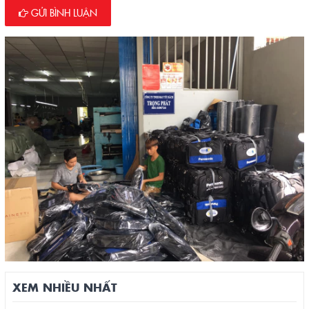
GỬI BÌNH LUẬN
XEM NHIỀU NHẤT