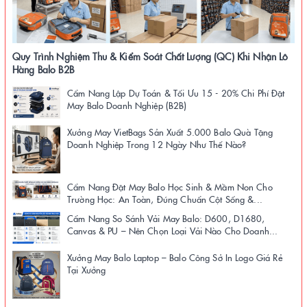
Quy Trình Nghiệm Thu & Kiểm Soát Chất Lượng (QC) Khi Nhận Lô
Hàng Balo B2B
Cẩm Nang Lập Dự Toán & Tối Ưu 15 - 20% Chi Phí Đặt
May Balo Doanh Nghiệp (B2B)
Xưởng May VietBags Sản Xuất 5.000 Balo Quà Tặng
Doanh Nghiệp Trong 12 Ngày Như Thế Nào?
Cẩm Nang Đặt May Balo Học Sinh & Mầm Non Cho
Trường Học: An Toàn, Đúng Chuẩn Cột Sống &...
Cẩm Nang So Sánh Vải May Balo: D600, D1680,
Canvas & PU – Nên Chọn Loại Vải Nào Cho Doanh...
Xưởng May Balo Laptop – Balo Công Sở In Logo Giá Rẻ
Tại Xưởng