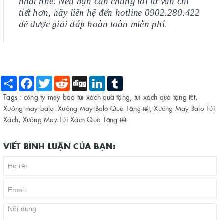
nhất nhé. Nếu bạn cần chúng tôi tư vấn chi
tiết hơn, hãy liên hệ đến hotline 0902.280.422
để được giải đáp hoàn toàn miễn phí.
Share
Facebook
Twitter
Reddit
Digg
LinkedIn
Tumblr
Tags :
công ty may bao túi xách quà tặng
,
túi xách quà tặng tết
,
Xưởng may balo
,
Xưởng May Balo Quà Tặng tết
,
Xưởng May Balo Túi
Xách
,
Xưởng May Túi Xách Quà Tặng tết
VIẾT BÌNH LUẬN CỦA BẠN: