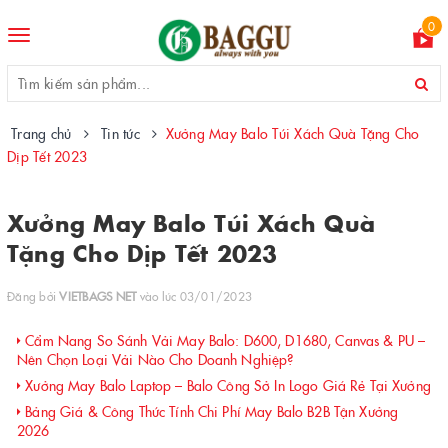
0
Toggle
navigation
Trang chủ
Tin tức
Xưởng May Balo Túi Xách Quà Tặng Cho
Dịp Tết 2023
Xưởng May Balo Túi Xách Quà
Tặng Cho Dịp Tết 2023
Đăng bởi
VIETBAGS NET
vào lúc 03/01/2023
Cẩm Nang So Sánh Vải May Balo: D600, D1680, Canvas & PU –
Nên Chọn Loại Vải Nào Cho Doanh Nghiệp?
Xưởng May Balo Laptop – Balo Công Sở In Logo Giá Rẻ Tại Xưởng
Bảng Giá & Công Thức Tính Chi Phí May Balo B2B Tận Xưởng
2026