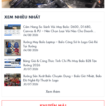
XEM NHIỀU NHẤT
Cẩm Nang So Sánh Vải May Balo: D600, D1680,
Canvas & PU – Nên Chọn Loại Vải Nào Cho Doanh...
04/08/2026
Xưởng May Balo Laptop – Balo Công Sở In Logo Giá Rẻ
Tại Xưởng
04/08/2026
Bảng Giá & Công Thức Tính Chi Phí May Balo B2B Tận
Xưởng 2026
30/07/2026
Xưởng Sản Xuất Balo Chuyên Dụng – Balo Giữ Nhiệt, Balo
Đồ Nghề Kỹ Thuật In Logo
30/07/2026
Xem thêm
KHUYẾN MÃI