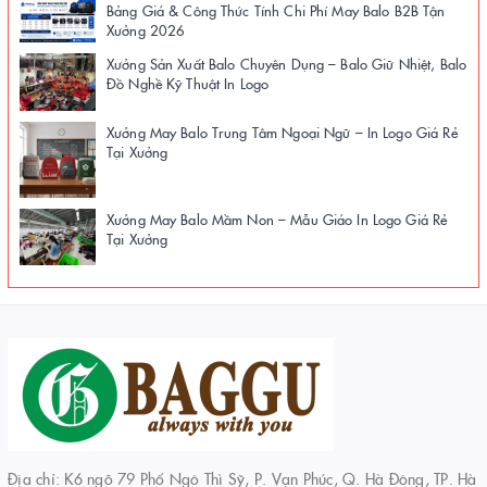
Bảng Giá & Công Thức Tính Chi Phí May Balo B2B Tận
Xưởng 2026
Xưởng Sản Xuất Balo Chuyên Dụng – Balo Giữ Nhiệt, Balo
Đồ Nghề Kỹ Thuật In Logo
Xưởng May Balo Trung Tâm Ngoại Ngữ – In Logo Giá Rẻ
Tại Xưởng
Xưởng May Balo Mầm Non – Mẫu Giáo In Logo Giá Rẻ
Tại Xưởng
Địa chỉ: K6 ngõ 79 Phố Ngô Thì Sỹ, P. Vạn Phúc, Q. Hà Đông, TP. Hà