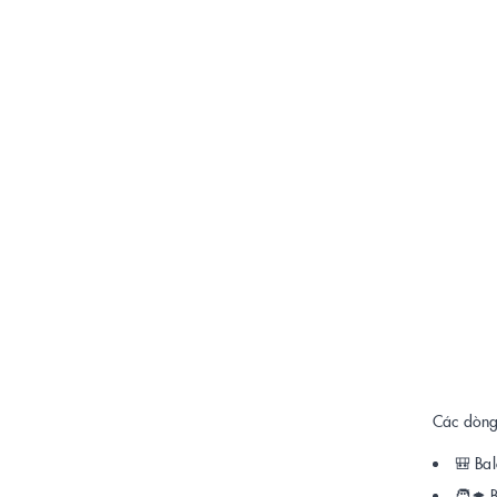
Các dòng 
🎒 Bal
🧑‍🎓 