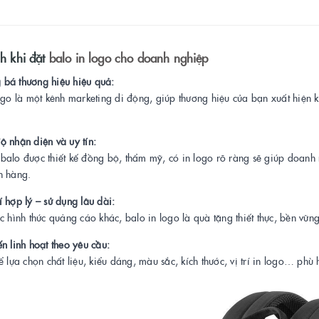
ch khi đặt
balo in logo cho doanh nghiệp
bá thương hiệu hiệu quả:
ogo là một kênh marketing di động, giúp thương hiệu của bạn xuất hiện kh
ộ nhận diện và uy tín:
alo được thiết kế đồng bộ, thẩm mỹ, có in logo rõ ràng sẽ giúp doanh 
h hàng.
í hợp lý – sử dụng lâu dài:
c hình thức quảng cáo khác, balo in logo là quà tặng thiết thực, bền vữn
ến linh hoạt theo yêu cầu:
ể lựa chọn chất liệu, kiểu dáng, màu sắc, kích thước, vị trí in logo… p