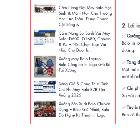
Cẩm Nang Đặt May Balo Học
Sinh & Mầm Non Cho Trường
Học: An Toàn, Đúng Chuẩn
Cột Sống &...
2. Lợi í
Cẩm Nang So Sánh Vải May
✅
Quảng 
Balo: D600, D1680, Canvas
Balo in l
& PU – Nên Chọn Loại Vải
Nào Cho Doanh...
đường...
Xưởng May Balo Laptop –
✅
Tăng đ
Balo Công Sở In Logo Giá Rẻ
Một mẫu b
Tại Xưởng
mắt khác
Bảng Giá & Công Thức Tính
✅
Chi ph
Chi Phí May Balo B2B Tận
Xưởng 2026
So với cá
Xưởng Sản Xuất Balo Chuyên
✅
Tùy bi
Dụng – Balo Giữ Nhiệt, Balo
Bạn có th
Đồ Nghề Kỹ Thuật In Logo