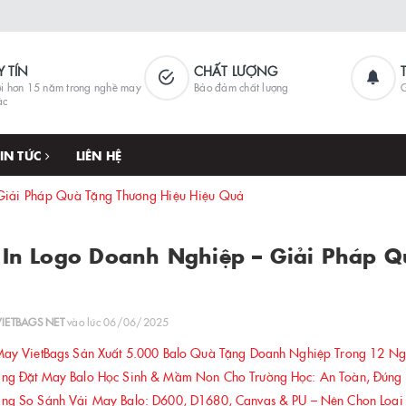
Y TÍN
CHẤT LƯỢNG
i hơn 15 năm trong nghề may
Bảo đảm chất lượng
G
ặc
TIN TỨC
LIÊN HỆ
 Giải Pháp Quà Tặng Thương Hiệu Hiệu Quả
 In Logo Doanh Nghiệp – Giải Pháp 
VIETBAGS NET
vào lúc 06/06/2025
ay VietBags Sản Xuất 5.000 Balo Quà Tặng Doanh Nghiệp Trong 12 N
g Đặt May Balo Học Sinh & Mầm Non Cho Trường Học: An Toàn, Đúng Ch
g So Sánh Vải May Balo: D600, D1680, Canvas & PU – Nên Chọn Loại