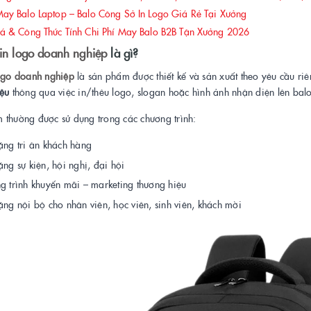
y Balo Laptop – Balo Công Sở In Logo Giá Rẻ Tại Xưởng
 & Công Thức Tính Chi Phí May Balo B2B Tận Xưởng 2026
 in logo doanh nghiệp
là gì?
logo doanh nghiệp
là sản phẩm được thiết kế và sản xuất theo yêu cầu riê
iệu
thông qua việc in/thêu logo, slogan hoặc hình ảnh nhận diện lên balo
 thường được sử dụng trong các chương trình:
ặng tri ân khách hàng
ng sự kiện, hội nghị, đại hội
g trình khuyến mãi – marketing thương hiệu
ng nội bộ cho nhân viên, học viên, sinh viên, khách mời