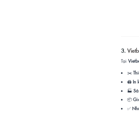
3.
Viet
Tại
Vietb
✂️
Thi
🖨️
In 
🏭
Sả
📦
Gi
✅
Nhậ