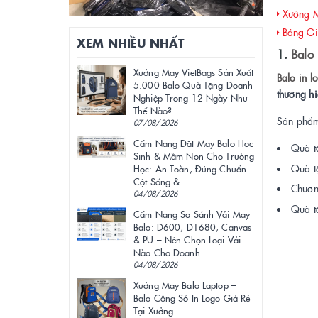
Xưởng Ma
Bảng Giá
XEM NHIỀU NHẤT
1.
Balo
Xưởng May VietBags Sản Xuất
Balo in 
5.000 Balo Quà Tặng Doanh
thương h
Nghiệp Trong 12 Ngày Như
Thế Nào?
Sản phẩm
07/08/2026
Cẩm Nang Đặt May Balo Học
Quà t
Sinh & Mầm Non Cho Trường
Quà tặ
Học: An Toàn, Đúng Chuẩn
Cột Sống &...
Chươn
04/08/2026
Quà tặ
Cẩm Nang So Sánh Vải May
Balo: D600, D1680, Canvas
& PU – Nên Chọn Loại Vải
Nào Cho Doanh...
04/08/2026
Xưởng May Balo Laptop –
Balo Công Sở In Logo Giá Rẻ
Tại Xưởng