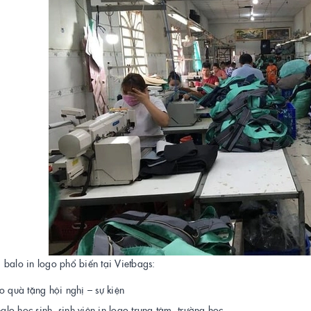
balo in logo phổ biến tại Vietbags:
o quà tặng hội nghị – sự kiện
Balo học sinh, sinh viên in logo trung tâm, trường học