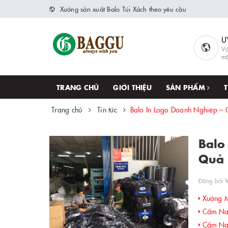
Xưởng sản xuất Balo Túi Xách theo yêu cầu
U
Vớ
m
TRANG CHỦ
GIỚI THIỆU
SẢN PHẨM
Trang chủ
Tin tức
Balo In Logo Doanh Nghiệp –
Balo
Quả
Đăng bởi
Xưởng M
Cẩm Nan
Cẩm Nan