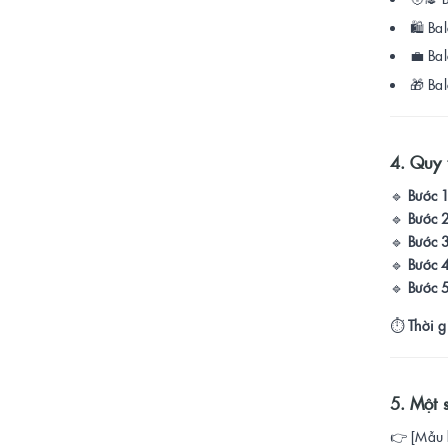
🛍️ Ba
💼 Bal
🎁 Ba
4. Quy t
🔹
Bước 1
🔹
Bước 2
🔹
Bước 3
🔹
Bước 4
🔹
Bước 5
⏱️
Thời g
5. Một 
👉 [Mẫu b