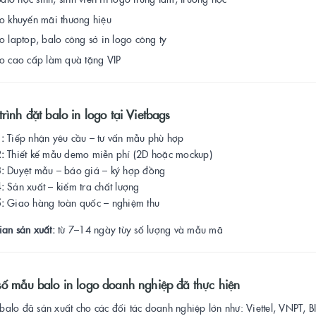
lo khuyến mãi thương hiệu
o laptop, balo công sở in logo công ty
lo cao cấp làm quà tặng VIP
rình đặt balo in logo tại Vietbags
:
Tiếp nhận yêu cầu – tư vấn mẫu phù hợp
:
Thiết kế mẫu demo miễn phí (2D hoặc mockup)
:
Duyệt mẫu – báo giá – ký hợp đồng
:
Sản xuất – kiểm tra chất lượng
:
Giao hàng toàn quốc – nghiệm thu
ian sản xuất:
từ 7–14 ngày tùy số lượng và mẫu mã
số mẫu balo in logo doanh nghiệp đã thực hiện
alo đã sản xuất cho các đối tác doanh nghiệp lớn như: Viettel, VNPT, 