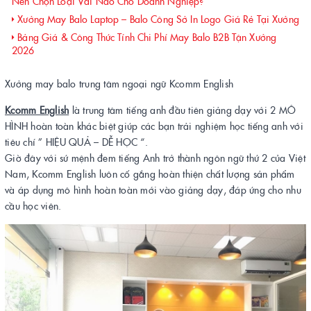
Nên Chọn Loại Vải Nào Cho Doanh Nghiệp?
Xưởng May Balo Laptop – Balo Công Sở In Logo Giá Rẻ Tại Xưởng
Bảng Giá & Công Thức Tính Chi Phí May Balo B2B Tận Xưởng
2026
Xưởng may balo trung tâm ngoại ngữ Kcomm English
Kcomm English
là trung tâm tiếng anh đầu tiên giảng dạy với 2 MÔ
HÌNH hoàn toàn khác biệt giúp các bạn trải nghiệm học tiếng anh với
tiêu chí ” HIỆU QUẢ – DỄ HỌC “.
Giờ đây với sứ mệnh đem tiếng Anh trở thành ngôn ngữ thứ 2 của Việt
Nam, Kcomm English luôn cố gắng hoàn thiện chất lượng sản phẩm
và áp dụng mô hình hoàn toàn mới vào giảng dạy, đáp ứng cho nhu
cầu học viên.