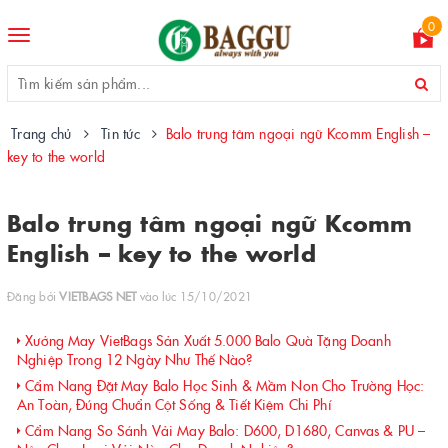
0
Toggle
navigation
Trang chủ
Tin tức
Balo trung tâm ngoại ngữ Kcomm English –
key to the world
Balo trung tâm ngoại ngữ Kcomm
English – key to the world
Đăng bởi
VIETBAGS NET
vào lúc 15/10/2021
Xưởng May VietBags Sản Xuất 5.000 Balo Quà Tặng Doanh
Nghiệp Trong 12 Ngày Như Thế Nào?
Cẩm Nang Đặt May Balo Học Sinh & Mầm Non Cho Trường Học:
An Toàn, Đúng Chuẩn Cột Sống & Tiết Kiệm Chi Phí
Cẩm Nang So Sánh Vải May Balo: D600, D1680, Canvas & PU –