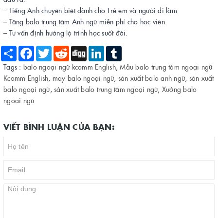
– Tiếng Anh chuyên biệt dành cho Trẻ em và người đi làm
– Tặng balo trung tâm Anh ngữ miễn phí cho học viên.
– Tư vấn định hướng lộ trình học suốt đời.
Share
Facebook
Twitter
Reddit
Digg
LinkedIn
Tumblr
Tags :
balo ngoại ngữ kcomm English
,
Mẫu balo trung tâm ngoại ngữ
Kcomm English
,
may balo ngoại ngữ
,
sản xuất balo anh ngữ
,
sản xuất
balo ngoại ngữ
,
sản xuất balo trung tâm ngoại ngữ
,
Xưởng balo
ngoại ngữ
VIẾT BÌNH LUẬN CỦA BẠN: