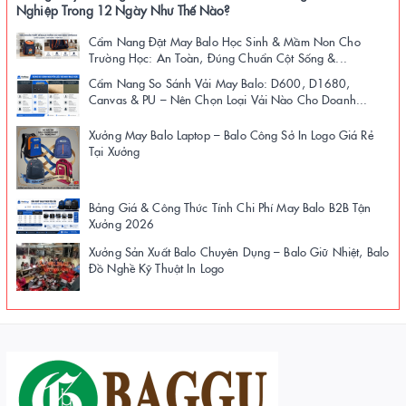
Nghiệp Trong 12 Ngày Như Thế Nào?
Cẩm Nang Đặt May Balo Học Sinh & Mầm Non Cho
Trường Học: An Toàn, Đúng Chuẩn Cột Sống &...
Cẩm Nang So Sánh Vải May Balo: D600, D1680,
Canvas & PU – Nên Chọn Loại Vải Nào Cho Doanh...
Xưởng May Balo Laptop – Balo Công Sở In Logo Giá Rẻ
Tại Xưởng
Bảng Giá & Công Thức Tính Chi Phí May Balo B2B Tận
Xưởng 2026
Xưởng Sản Xuất Balo Chuyên Dụng – Balo Giữ Nhiệt, Balo
Đồ Nghề Kỹ Thuật In Logo