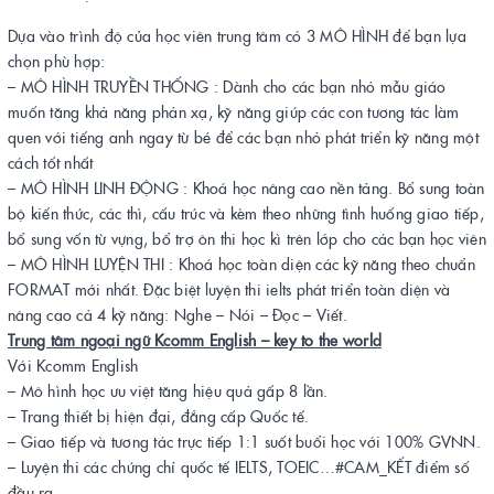
Dựa vào trình độ của học viên trung tâm có 3 MÔ HÌNH để bạn lựa
chọn phù hợp:
– MÔ HÌNH TRUYỀN THỐNG : Dành cho các bạn nhỏ mẫu giáo
muốn tăng khả năng phản xạ, kỹ năng giúp các con tương tác làm
quen với tiếng anh ngay từ bé để các bạn nhỏ phát triển kỹ năng một
cách tốt nhất
– MÔ HÌNH LINH ĐỘNG : Khoá học nâng cao nền tảng. Bổ sung toàn
bộ kiến thức, các thì, cấu trúc và kèm theo những tình huống giao tiếp,
bổ sung vốn từ vựng, bổ trợ ôn thi học kì trên lớp cho các bạn học viên
– MÔ HÌNH LUYỆN THI : Khoá học toàn diện các kỹ năng theo chuẩn
FORMAT mới nhất. Đặc biệt luyện thi ielts phát triển toàn diện và
nâng cao cả 4 kỹ năng: Nghe – Nói – Đọc – Viết.
Trung tâm ngoại ngữ Kcomm English – key to the world
Với Kcomm English
– Mô hình học ưu việt tăng hiệu quả gấp 8 lần.
– Trang thiết bị hiện đại, đẳng cấp Quốc tế.
– Giao tiếp và tương tác trực tiếp 1:1 suốt buổi học với 100% GVNN.
– Luyện thi các chứng chỉ quốc tế IELTS, TOEIC…#CAM_KẾT điểm số
đầu ra.