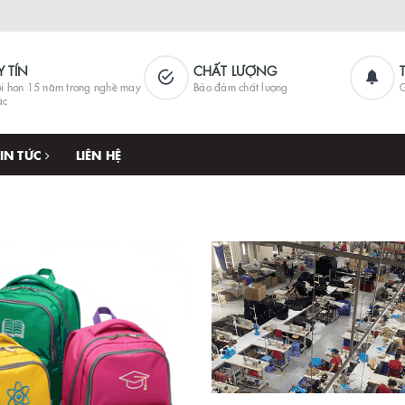
Y TÍN
CHẤT LƯỢNG
i hơn 15 năm trong nghề may
Bảo đảm chất lượng
G
ặc
TIN TỨC
LIÊN HỆ