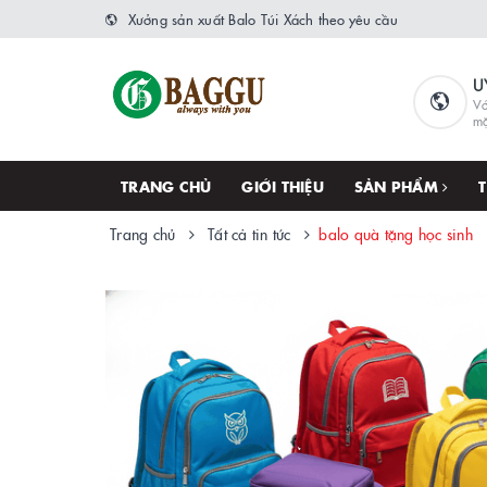
Xưởng sản xuất Balo Túi Xách theo yêu cầu
U
Vớ
m
TRANG CHỦ
GIỚI THIỆU
SẢN PHẨM
Trang chủ
Tất cả tin tức
balo quà tặng học sinh