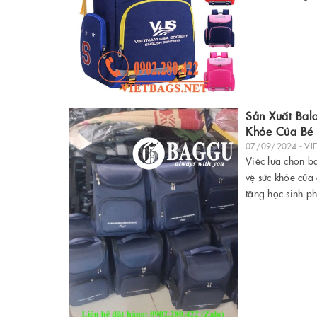
Sản Xuất Bal
Khỏe Của Bé
07/09/2024 - VI
Việc lựa chọn b
vệ sức khỏe của 
tặng học sinh p