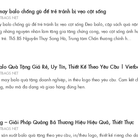
ay balo chống gù để trẻ tránh bị vẹo cột sống
ETBAGS NET
 balo chống gù để trẻ tránh bị vẹo cột sống Đeo balô, cặp sách quá nặn
ng những nguyên nhân làm tăng gia tăng chứng cong, vẹo cột sống ảnh 
ủa trẻ. ThS.BS Nguyễn Thụy Song Hà, Trung tâm Chấn thương chỉnh h...
lo Quà Tặng Giá Rẻ, Uy Tín, Thiết Kế Theo Yêu Cầu | Vietb
ETBAGS NET
 may balo quà tặng doanh nghiệp, in thêu logo theo yêu cầu. Cam kết c
ởng, mẫu mã đa dạng và giao hàng đúng hẹn.
g – Giải Pháp Quảng Bá Thương Hiệu Hiệu Quả, Thiết Thực
ETBAGS NET
sản xuất balo quà tặng theo yêu cầu, in/thêu logo, thiết kế riêng cho d