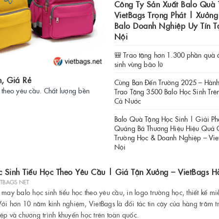
Công Ty Sản Xuất Balo Quà 
VietBags Trọng Phát | Xưởn
Balo Doanh Nghiệp Uy Tín T
Nội
🎒 Trao tặng hơn 1.300 phần quà 
sinh vùng bão lũ
n, Giá Rẻ
Cùng Bạn Đến Trường 2025 – Hành
 theo yêu cầu. Chất lượng bền
Trao Tặng 3500 Balo Học Sinh Trê
Cả Nước
Balo Quà Tặng Học Sinh | Giải P
Quảng Bá Thương Hiệu Hiệu Quả 
Trường Học & Doanh Nghiệp – Vie
Nội
 Sinh Tiểu Học Theo Yêu Cầu | Giá Tận Xưởng – VietBags H
ETBAGS NET
may balo học sinh tiểu học theo yêu cầu, in logo trường học, thiết kế mi
Với hơn 10 năm kinh nghiệm, VietBags là đối tác tin cậy của hàng trăm t
ệp và chương trình khuyến học trên toàn quốc.