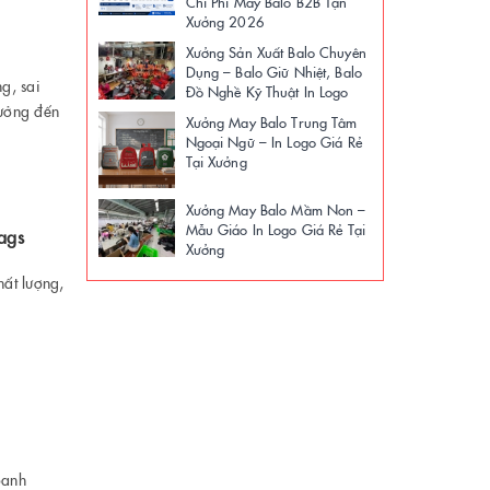
Chi Phí May Balo B2B Tận
Xưởng 2026
Xưởng Sản Xuất Balo Chuyên
Dụng – Balo Giữ Nhiệt, Balo
g, sai
Đồ Nghề Kỹ Thuật In Logo
hưởng đến
Xưởng May Balo Trung Tâm
Ngoại Ngữ – In Logo Giá Rẻ
Tại Xưởng
Xưởng May Balo Mầm Non –
Mẫu Giáo In Logo Giá Rẻ Tại
ags
Xưởng
hất lượng,
oanh