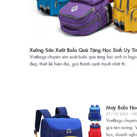
Xưởng Sản Xuất Balo Quà Tặng Học Sinh Uy Tí
Vietbags chuyên sản xuất balo quà tặng học sinh in logo
đẹp, thiết kế hiện đại, giá thành cạnh tranh nhất th...
May Balo Học
07/10/2025 - VI
VietBags chuyên 
giá tận xưởng. 
học, doanh nghi