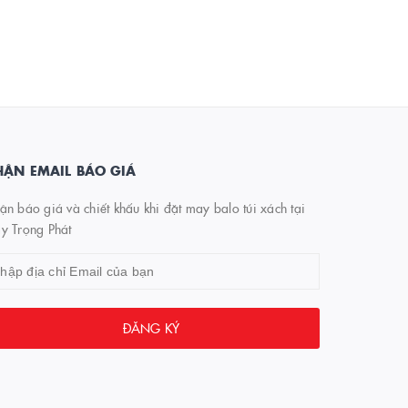
ẬN EMAIL BÁO GIÁ
n báo giá và chiết khấu khi đặt may balo túi xách tại
y Trọng Phát
ĐĂNG KÝ