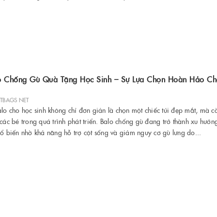
o Chống Gù Quà Tặng Học Sinh – Sự Lựa Chọn Hoàn Hảo Ch
ETBAGS NET
alo cho học sinh không chỉ đơn giản là chọn một chiếc túi đẹp mắt, mà c
các bé trong quá trình phát triển. Balo chống gù đang trở thành xu hướn
hổ biến nhờ khả năng hỗ trợ cột sống và giảm nguy cơ gù lưng do...