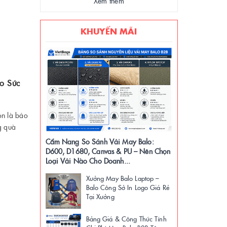
Xem thêm
KHUYẾN MÃI
o Sức
òn là bảo
g quà
Cẩm Nang So Sánh Vải May Balo:
D600, D1680, Canvas & PU – Nên Chọn
Loại Vải Nào Cho Doanh...
Xưởng May Balo Laptop –
Balo Công Sở In Logo Giá Rẻ
Tại Xưởng
Bảng Giá & Công Thức Tính