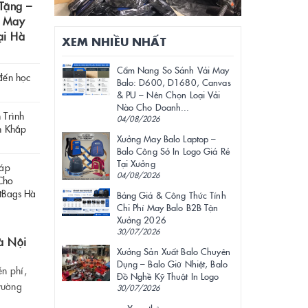
Tặng –
g May
ại Hà
XEM NHIỀU NHẤT
Cẩm Nang So Sánh Vải May
đến học
Balo: D600, D1680, Canvas
& PU – Nên Chọn Loại Vải
Nào Cho Doanh...
 Trình
04/08/2026
n Khắp
Xưởng May Balo Laptop –
Balo Công Sở In Logo Giá Rẻ
Tại Xưởng
háp
04/08/2026
Cho
tBags Hà
Bảng Giá & Công Thức Tính
Chi Phí May Balo B2B Tận
Xưởng 2026
30/07/2026
à Nội
Xưởng Sản Xuất Balo Chuyên
Dụng – Balo Giữ Nhiệt, Balo
ễn phí,
Đồ Nghề Kỹ Thuật In Logo
rường
30/07/2026