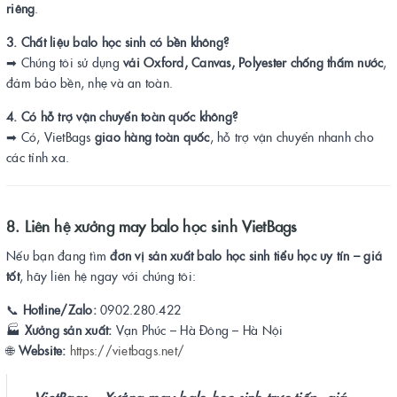
riêng
.
3. Chất liệu balo học sinh có bền không?
➡ Chúng tôi sử dụng
vải Oxford, Canvas, Polyester chống thấm nước
,
đảm bảo bền, nhẹ và an toàn.
4. Có hỗ trợ vận chuyển toàn quốc không?
➡ Có, VietBags
giao hàng toàn quốc
, hỗ trợ vận chuyển nhanh cho
các tỉnh xa.
8. Liên hệ xưởng may balo học sinh VietBags
Nếu bạn đang tìm
đơn vị sản xuất balo học sinh tiểu học uy tín – giá
tốt
, hãy liên hệ ngay với chúng tôi:
📞
Hotline/Zalo:
0902.280.422
🏭
Xưởng sản xuất:
Vạn Phúc – Hà Đông – Hà Nội
🌐
Website:
https://vietbags.net/