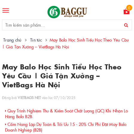
0
Toggle
navigation
Trang chủ
Tin tức
May Balo Học Sinh Tiểu Học Theo Yêu Cầu
| Giá Tận Xưởng – VietBags Hà Nội
May Balo Học Sinh Tiểu Học Theo
Yêu Cầu | Giá Tận Xưởng –
VietBags Hà Nội
Đăng bởi
VIETBAGS NET
vào lúc 07/10/2025
Quy Trình Nghiệm Thu & Kiểm Soát Chất Lượng (QC) Khi Nhận Lô
Hàng Balo B2B
Cẩm Nang Lập Dự Toán & Tối Ưu 15 - 20% Chi Phí Đặt May Balo
Doanh Nghiệp (B2B)