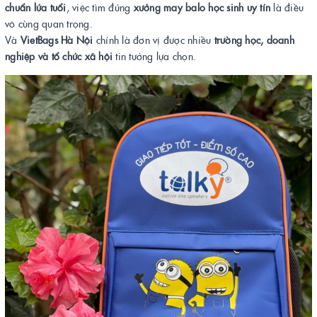
chuẩn lứa tuổi
, việc tìm đúng
xưởng may balo học sinh uy tín
là điều
vô cùng quan trọng.
Và
VietBags Hà Nội
chính là đơn vị được nhiều
trường học, doanh
nghiệp và tổ chức xã hội
tin tưởng lựa chọn.