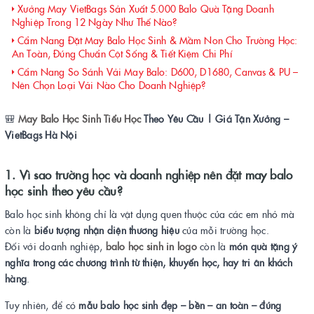
Xưởng May VietBags Sản Xuất 5.000 Balo Quà Tặng Doanh
Nghiệp Trong 12 Ngày Như Thế Nào?
Cẩm Nang Đặt May Balo Học Sinh & Mầm Non Cho Trường Học:
An Toàn, Đúng Chuẩn Cột Sống & Tiết Kiệm Chi Phí
Cẩm Nang So Sánh Vải May Balo: D600, D1680, Canvas & PU –
Nên Chọn Loại Vải Nào Cho Doanh Nghiệp?
🎒
May Balo Học Sinh Tiểu Học
Theo Yêu Cầu | Giá Tận Xưởng –
VietBags Hà Nội
1. Vì sao trường học và doanh nghiệp nên đặt may balo
học sinh theo yêu cầu?
Balo học sinh không chỉ là vật dụng quen thuộc của các em nhỏ mà
còn là
biểu tượng nhận diện thương hiệu
của mỗi trường học.
Đối với doanh nghiệp,
balo học sinh in logo
còn là
món quà tặng ý
nghĩa trong các chương trình từ thiện, khuyến học, hay tri ân khách
hàng
.
Tuy nhiên, để có
mẫu balo học sinh đẹp – bền – an toàn – đúng