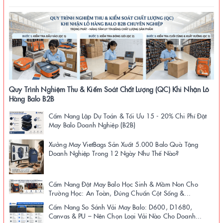
Quy Trình Nghiệm Thu & Kiểm Soát Chất Lượng (QC) Khi Nhận Lô
Hàng Balo B2B
Cẩm Nang Lập Dự Toán & Tối Ưu 15 - 20% Chi Phí Đặt
May Balo Doanh Nghiệp (B2B)
Xưởng May VietBags Sản Xuất 5.000 Balo Quà Tặng
Doanh Nghiệp Trong 12 Ngày Như Thế Nào?
Cẩm Nang Đặt May Balo Học Sinh & Mầm Non Cho
Trường Học: An Toàn, Đúng Chuẩn Cột Sống &...
Cẩm Nang So Sánh Vải May Balo: D600, D1680,
Canvas & PU – Nên Chọn Loại Vải Nào Cho Doanh...