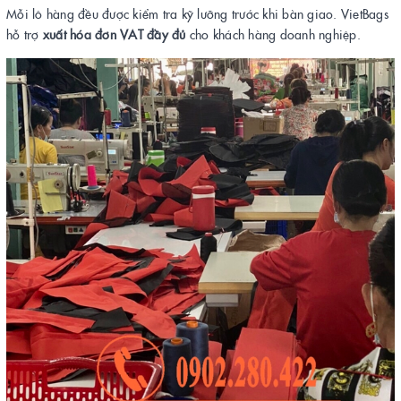
Mỗi lô hàng đều được kiểm tra kỹ lưỡng trước khi bàn giao. VietBags
hỗ trợ
xuất hóa đơn VAT đầy đủ
cho khách hàng doanh nghiệp.