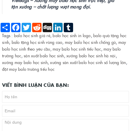
VietBags – Xưởng may balo học sinh trực tiếp, giá
tận xưởng – chất lượng vượt mong đợi.
Share
Facebook
Twitter
Reddit
Digg
LinkedIn
Tumblr
Tags :
balo học sinh giá rẻ
,
balo học sinh in logo
,
balo quà tặng học
sinh
,
balo tặng học sinh vùng cao
,
may balo học sinh chống gù
,
may
balo học sinh theo yêu cầu
,
may balo học sinh tiểu học
,
may balo
trường học
,
sản xuất balo học sinh
,
xưởng balo học sinh hà nội
,
xưởng may balo học sinh
,
xưởng sản xuất balo học sinh số lượng lớn
,
đặt may balo trường tiểu học
VIẾT BÌNH LUẬN CỦA BẠN: