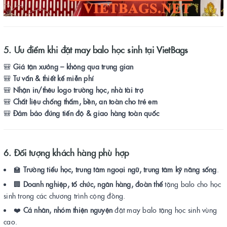
5. Ưu điểm khi đặt may balo học sinh tại VietBags
🎒
Giá tận xưởng – không qua trung gian
🎒
Tư vấn & thiết kế miễn phí
🎒
Nhận in/thêu logo trường học, nhà tài trợ
🎒
Chất liệu chống thấm, bền, an toàn cho trẻ em
🎒
Đảm bảo đúng tiến độ & giao hàng toàn quốc
6. Đối tượng khách hàng phù hợp
🏫
Trường tiểu học, trung tâm ngoại ngữ, trung tâm kỹ năng sống
.
🏢
Doanh nghiệp, tổ chức, ngân hàng, đoàn thể
tặng balo cho học
sinh trong các chương trình cộng đồng.
❤️
Cá nhân, nhóm thiện nguyện
đặt may balo tặng học sinh vùng
cao.