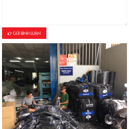
GỬI BÌNH LUẬN