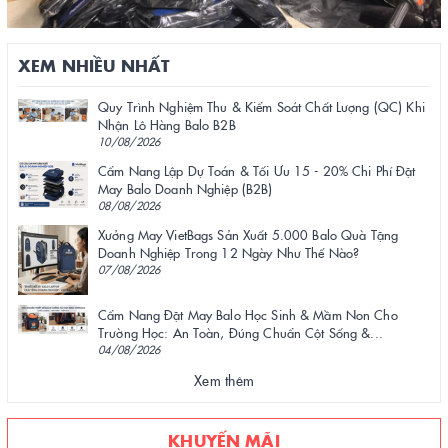
XEM NHIỀU NHẤT
Quy Trình Nghiệm Thu & Kiểm Soát Chất Lượng (QC) Khi
Nhận Lô Hàng Balo B2B
10/08/2026
Cẩm Nang Lập Dự Toán & Tối Ưu 15 - 20% Chi Phí Đặt
May Balo Doanh Nghiệp (B2B)
08/08/2026
Xưởng May VietBags Sản Xuất 5.000 Balo Quà Tặng
Doanh Nghiệp Trong 12 Ngày Như Thế Nào?
07/08/2026
Cẩm Nang Đặt May Balo Học Sinh & Mầm Non Cho
Trường Học: An Toàn, Đúng Chuẩn Cột Sống &...
04/08/2026
Xem thêm
KHUYẾN MÃI