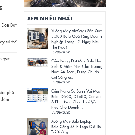
ng
XEM NHIỀU NHẤT
 Đơn Đặt
Xưởng May VietBags Sản Xuất
5.000 Balo Quà Tặng Doanh
ay túi thể
Nghiệp Trong 12 Ngày Như
Thế Nào?
07/08/2026
ập gym
Cẩm Nang Đặt May Balo Học
Sinh & Mầm Non Cho Trường
Học: An Toàn, Đúng Chuẩn
Cột Sống &...
04/08/2026
Cẩm Nang So Sánh Vải May
 nào phù
Balo: D600, D1680, Canvas
p đảm
& PU – Nên Chọn Loại Vải
Nào Cho Doanh...
04/08/2026
Xưởng May Balo Laptop –
Balo Công Sở In Logo Giá Rẻ
Tại Xưởng