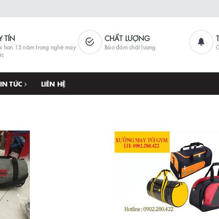
Y TÍN
CHẤT LƯỢNG
i hơn 15 năm trong nghề may
Bảo đảm chất lượng
G
ặc
TIN TỨC
LIÊN HỆ