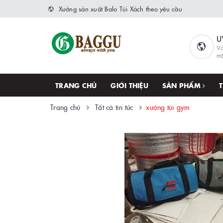
Xưởng sản xuất Balo Túi Xách theo yêu cầu
U
Vớ
m
TRANG CHỦ
GIỚI THIỆU
SẢN PHẨM
Trang chủ
Tất cả tin tức
xưởng túi gym