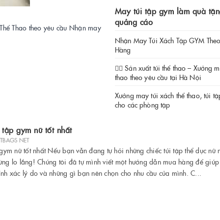
May túi tập gym làm quà tặ
quảng cáo
 Thể Thao theo yêu cầu Nhận may
Nhận May Túi Xách Tập GYM Theo
Hàng
🏋️‍♂️ Sản xuất túi thể thao – Xưởng m
thao theo yêu cầu tại Hà Nội
Xưởng may túi xách thể thao, túi t
cho các phòng tập
 tập gym nữ tốt nhất
ETBAGS NET
 gym nữ tốt nhất Nếu bạn vẫn đang tự hỏi những chiếc túi tập thể dục nữ
ừng lo lắng! Chúng tôi đã tự mình viết một hướng dẫn mua hàng để giú
ính xác lý do và những gì bạn nên chọn cho nhu cầu của mình. C...