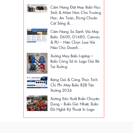
Cẩm Nang Đặt May Balo Học
Sinh & Mầm Non Cho Trường
Học: An Toàn, Đúng Chuẩn
Cột Sống &...
Cẩm Nang So Sánh Vải May
Balo: D600, D1680, Canvas
& PU – Nên Chọn Loại Vải
Nào Cho Doanh...
Xưởng May Balo Laptop –
Balo Công Sở In Logo Giá Rẻ
Tại Xưởng
Bảng Giá & Công Thức Tính
Chi Phí May Balo B2B Tận
Xưởng 2026
Xưởng Sản Xuất Balo Chuyên
Dụng – Balo Giữ Nhiệt, Balo
Đồ Nghề Kỹ Thuật In Logo