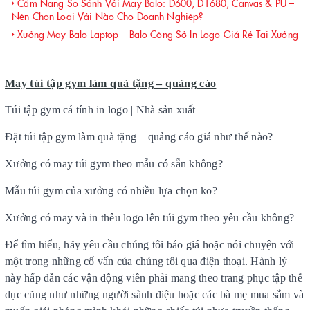
Cẩm Nang So Sánh Vải May Balo: D600, D1680, Canvas & PU –
Nên Chọn Loại Vải Nào Cho Doanh Nghiệp?
Xưởng May Balo Laptop – Balo Công Sở In Logo Giá Rẻ Tại Xưởng
May túi tập gym làm quà tặng – quảng cáo
Túi tập gym cá tính in logo | Nhà sản xuất
Đặt túi tập gym làm quà tặng – quảng cáo giá như thế nào?
Xưởng có may túi gym theo mẫu có sẵn không?
Mẫu túi gym của xưởng có nhiều lựa chọn ko?
Xưởng có may và in thêu logo lên túi gym theo yêu cầu không?
Để tìm hiểu, hãy yêu cầu chúng tôi báo giá hoặc nói chuyện với
một trong những cố vấn của chúng tôi qua điện thoại. Hành lý
này hấp dẫn các vận động viên phải mang theo trang phục tập thể
dục cũng như những người sành điệu hoặc các bà mẹ mua sắm và