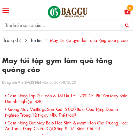
0
Toggle
navigation
Trang chủ
Tin tức
May túi tập gym làm quà tặng quảng cáo
May túi tập gym làm quà tặng
quảng cáo
Đăng bởi
VIETBAGS NET
vào lúc 20/08/2020
Cẩm Nang Lập Dự Toán & Tối Ưu 15 - 20% Chi Phí Đặt May Balo
Doanh Nghiệp (B2B)
Xưởng May VietBags Sản Xuất 5.000 Balo Quà Tặng Doanh
Nghiệp Trong 12 Ngày Như Thế Nào?
Cẩm Nang Đặt May Balo Học Sinh & Mầm Non Cho Trường Học:
An Toàn, Đúng Chuẩn Cột Sống & Tiết Kiệm Chi Phí