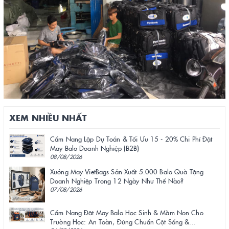
XEM NHIỀU NHẤT
Cẩm Nang Lập Dự Toán & Tối Ưu 15 - 20% Chi Phí Đặt
May Balo Doanh Nghiệp (B2B)
08/08/2026
Xưởng May VietBags Sản Xuất 5.000 Balo Quà Tặng
Doanh Nghiệp Trong 12 Ngày Như Thế Nào?
07/08/2026
Cẩm Nang Đặt May Balo Học Sinh & Mầm Non Cho
Trường Học: An Toàn, Đúng Chuẩn Cột Sống &...