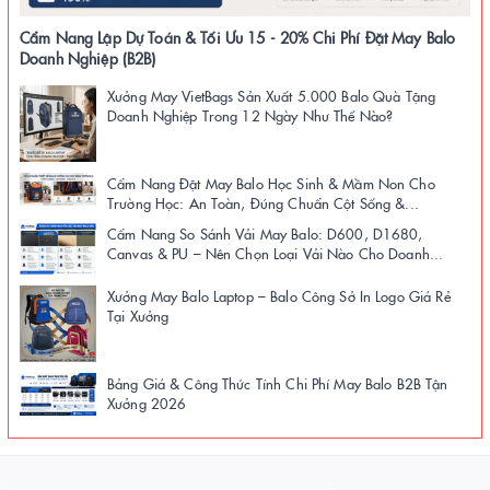
Cẩm Nang Lập Dự Toán & Tối Ưu 15 - 20% Chi Phí Đặt May Balo
Doanh Nghiệp (B2B)
Xưởng May VietBags Sản Xuất 5.000 Balo Quà Tặng
Doanh Nghiệp Trong 12 Ngày Như Thế Nào?
Cẩm Nang Đặt May Balo Học Sinh & Mầm Non Cho
Trường Học: An Toàn, Đúng Chuẩn Cột Sống &...
Cẩm Nang So Sánh Vải May Balo: D600, D1680,
Canvas & PU – Nên Chọn Loại Vải Nào Cho Doanh...
Xưởng May Balo Laptop – Balo Công Sở In Logo Giá Rẻ
Tại Xưởng
Bảng Giá & Công Thức Tính Chi Phí May Balo B2B Tận
Xưởng 2026