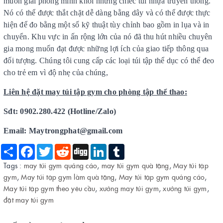
muốn giải phóng mình khỏi những chiếc túi nhựa truyền thống.
Nó có thể được thắt chặt dễ dàng bằng dây và có thể được thực
hiện để đo bằng một số kỹ thuật tùy chỉnh bao gồm in lụa và in
chuyển. Khu vực in ấn rộng lớn của nó đã thu hút nhiều chuyên
gia mong muốn đạt được những lợi ích của giao tiếp thông qua
đối tượng. Chúng tôi cung cấp các loại túi tập thể dục có thể đeo
cho trẻ em vì độ nhẹ của chúng,
Liên hệ đặt may túi tập gym cho phòng tập thể thao:
Sđt: 0902.280.422 (Hotline/Zalo)
Email: Maytrongphat@gmail.com
Share
Facebook
Twitter
Reddit
Digg
LinkedIn
Tumblr
Tags :
may túi gym quảng cáo
,
may túi gym quà tặng
,
May túi tập
gym
,
May túi tập gym làm quà tặng
,
May túi tập gym quảng cáo
,
May túi tập gym theo yêu cầu
,
xưởng may túi gym
,
xưởng túi gym
,
đặt may túi gym