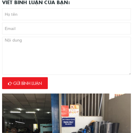
VIẾT BÌNH LUẬN CỦA BẠN:
GỬI BÌNH LUẬN