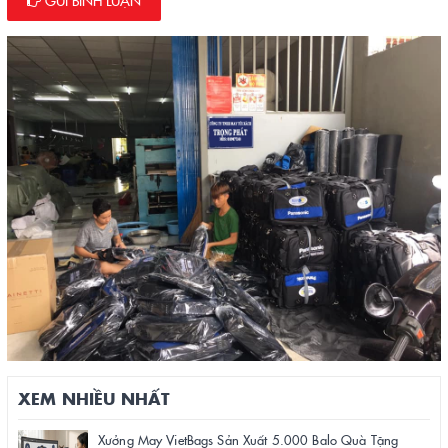
GỬI BÌNH LUẬN
XEM NHIỀU NHẤT
Xưởng May VietBags Sản Xuất 5.000 Balo Quà Tặng