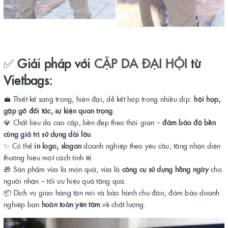
✅
Giải pháp với
CẶP DA ĐẠI HỘI
từ
Vietbags:
💼 Thiết kế sang trọng, hiện đại, dễ kết hợp trong nhiều dịp:
hội họp,
gặp gỡ đối tác, sự kiện quan trọng
.
💎 Chất liệu da cao cấp, bền đẹp theo thời gian –
đảm bảo độ bền
cùng giá trị sử dụng dài lâu
.
✨ Có thể
in logo, slogan
doanh nghiệp theo yêu cầu, tăng nhận diện
thương hiệu một cách tinh tế.
🎁 Sản phẩm vừa là món quà, vừa là
công cụ sử dụng hằng ngày
cho
người nhận – tối ưu hiệu quả tặng quà.
📦 Dịch vụ giao hàng tận nơi và bảo hành chu đáo, đảm bảo doanh
nghiệp bạn
hoàn toàn yên tâm
về chất lượng.