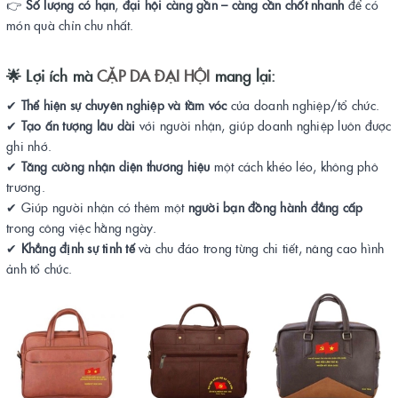
👉
Số lượng có hạn
,
đại hội càng gần – càng cần chốt nhanh
để có
món quà chỉn chu nhất.
🌟
Lợi ích mà
CẶP DA ĐẠI HỘI
mang lại:
✔
Thể hiện sự chuyên nghiệp và tầm vóc
của doanh nghiệp/tổ chức.
✔
Tạo ấn tượng lâu dài
với người nhận, giúp doanh nghiệp luôn được
ghi nhớ.
✔
Tăng cường nhận diện thương hiệu
một cách khéo léo, không phô
trương.
✔ Giúp người nhận có thêm một
người bạn đồng hành đẳng cấp
trong công việc hằng ngày.
✔
Khẳng định sự tinh tế
và chu đáo trong từng chi tiết, nâng cao hình
ảnh tổ chức.