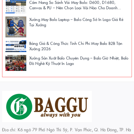
Cẩm Nang So Sánh Vải May Balo: D600, D1680,
Canvas & PU – Nên Chọn Loại Vải Nào Cho Doanh...
Xưởng May Balo Laptop – Balo Công Sở In Logo Giá Rẻ
Tại Xưởng
Bảng Giá & Công Thức Tính Chi Phí May Balo B2B Tận
Xưởng 2026
Xưởng Sản Xuất Balo Chuyên Dụng – Balo Giữ Nhiệt, Balo
Đồ Nghề Kỹ Thuật In Logo
Địa chỉ: K6 ngõ 79 Phố Ngô Thì Sỹ, P. Vạn Phúc, Q. Hà Đông, TP. Hà