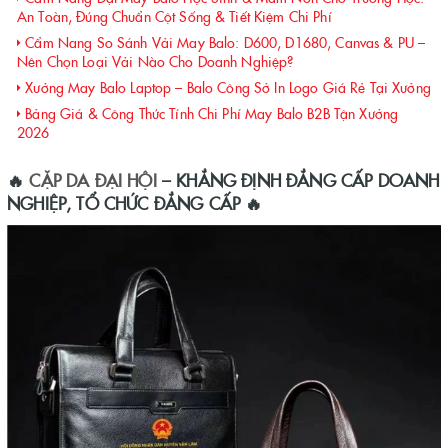
An Toàn, Đúng Chuẩn Cột Sống & Tiết Kiệm Chi Phí
Cẩm Nang So Sánh Vải May Balo: D600, D1680, Canvas & PU –
Nên Chọn Loại Vải Nào Cho Doanh Nghiệp?
Xưởng May Balo Laptop – Balo Công Sở In Logo Giá Rẻ Tại Xưởng
Bảng Giá & Công Thức Tính Chi Phí May Balo B2B Tận Xưởng
2026
🔥
CẶP DA ĐẠI HỘI
– KHẲNG ĐỊNH ĐẲNG CẤP DOANH
NGHIỆP, TỔ CHỨC ĐẲNG CẤP
🔥