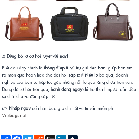
⏳
Đừng bỏ lỡ cơ hội tuyệt vời này!
Biết đâu đây chính là
thông điệp từ vũ trụ
gửi đến bạn, giúp bạn tìm
ra món quà hoàn hảo cho đại hội sắp tới? Nếu lỡ bỏ qua, doanh
nghiệp của bạn sẽ tiếp tục gặp những nỗi lo quà tặng chưa trọn vẹn.
Đừng để cơ hội trôi qua,
hành động ngay
để trở thành người dẫn đầu
sự chỉn chu và đẳng cấp! 🎯
👉
Nhấp ngay
để nhận báo giá chi tiết và tư vấn miễn phí:
Vietbags.net
Share
Facebook
Twitter
Reddit
Digg
LinkedIn
Tumblr