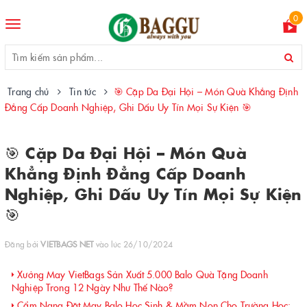
0
Toggle
navigation
Trang chủ
Tin tức
🎯 Cặp Da Đại Hội – Món Quà Khẳng Định
Đẳng Cấp Doanh Nghiệp, Ghi Dấu Uy Tín Mọi Sự Kiện 🎯
🎯 Cặp Da Đại Hội – Món Quà
Khẳng Định Đẳng Cấp Doanh
Nghiệp, Ghi Dấu Uy Tín Mọi Sự Kiện
🎯
Đăng bởi
VIETBAGS NET
vào lúc 26/10/2024
Xưởng May VietBags Sản Xuất 5.000 Balo Quà Tặng Doanh
Nghiệp Trong 12 Ngày Như Thế Nào?
Cẩm Nang Đặt May Balo Học Sinh & Mầm Non Cho Trường Học: