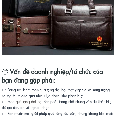
🧐
Vấn đề doanh nghiệp/tổ chức của
bạn đang gặp phải:
👉 Đang tìm kiếm món quà tặng đại hội thật
ý nghĩa và sang trọng
,
nhưng thị trường quá nhiều lựa chọn, khó phân biệt.
👉 Món
quà tặng đại hội
cần phải
trang nhã
nhưng vẫn đủ khác biệt
để tạo dấu ấn với người nhận.
👉 Bạn muốn một
giải pháp quà tặng lâu bền
, nhưng không biết chất