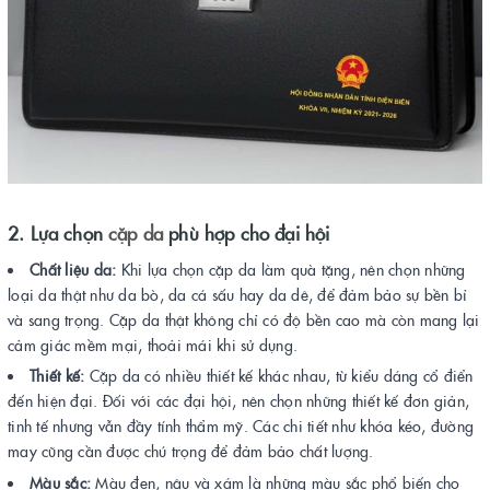
2. Lựa chọn
cặp da
phù hợp cho đại hội
Chất liệu da:
Khi lựa chọn cặp da làm quà tặng, nên chọn những
loại da thật như da bò, da cá sấu hay da dê, để đảm bảo sự bền bỉ
và sang trọng. Cặp da thật không chỉ có độ bền cao mà còn mang lại
cảm giác mềm mại, thoải mái khi sử dụng.
Thiết kế:
Cặp da có nhiều thiết kế khác nhau, từ kiểu dáng cổ điển
đến hiện đại. Đối với các đại hội, nên chọn những thiết kế đơn giản,
tinh tế nhưng vẫn đầy tính thẩm mỹ. Các chi tiết như khóa kéo, đường
may cũng cần được chú trọng để đảm bảo chất lượng.
Màu sắc:
Màu đen, nâu và xám là những màu sắc phổ biến cho