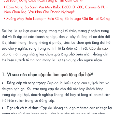
An Toàn, Đúng Chuẩn Cột Sống & Tiết Kiệm Chi Phí
Cẩm Nang So Sánh Vải May Balo: D600, D1680, Canvas & PU –
Nên Chọn Loại Vải Nào Cho Doanh Nghiệp?
Xưởng May Balo Laptop – Balo Công Sở In Logo Giá Rẻ Tại Xưởng
Đại hội là sự kiện quan trọng trong mọi tổ chức, mang ý nghĩa trọng
đại và là dịp để các doanh nghiệp, đơn vị bày tỏ lòng tri ân đến đối
tác, khách hàng. Trong những dịp này, việc lựa chọn quà tặng đại hội
sao cho ý nghĩa, sang trọng và tinh tế là điều cần thiết.
Cặp da cao
cấp
là một trong những lựa chọn quà tặng phổ biến nhất, không chỉ
thể hiện sự tinh tế mà còn mang lại sự tiện dụng cho người nhận.
1. Vì sao nên chọn
cặp da làm quà tặng đại hội
?
Đẳng cấp và sang trọng:
Cặp da là biểu tượng của sự lịch lãm và
chuyên nghiệp. Khi trao tặng cặp da cho đối tác hay khách hàng
trong dịp đại hội, doanh nghiệp không chỉ bày tỏ lòng tri ân mà còn
thể hiện sự tôn trọng và đẳng cấp.
Tiện ích và thiết thực:
Cặp da không chỉ đẹp mắt mà còn rất tiện lợi
trong việc sử dụng hàng ngày, đặc biệt cho những người làm việc