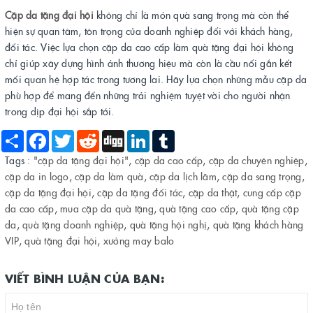
Cặp da tặng đại hội
không chỉ là món quà sang trọng mà còn thể
hiện sự quan tâm, tôn trọng của doanh nghiệp đối với khách hàng,
đối tác. Việc lựa chọn cặp da cao cấp làm quà tặng đại hội không
chỉ giúp xây dựng hình ảnh thương hiệu mà còn là cầu nối gắn kết
mối quan hệ hợp tác trong tương lai. Hãy lựa chọn những mẫu cặp da
phù hợp để mang đến những trải nghiệm tuyệt vời cho người nhận
trong dịp đại hội sắp tới.
Share
Facebook
Twitter
Reddit
Digg
LinkedIn
Tumblr
Tags :
"cặp da tặng đại hội"
,
cặp da cao cấp
,
cặp da chuyên nghiệp
,
cặp da in logo
,
cặp da làm quà
,
cặp da lịch lãm
,
cặp da sang trọng
,
cặp da tặng đại hội
,
cặp da tặng đối tác
,
cặp da thật
,
cung cấp cặp
da cao cấp
,
mua cặp da quà tặng
,
quà tặng cao cấp
,
quà tặng cặp
da
,
quà tặng doanh nghiệp
,
quà tặng hội nghị
,
quà tặng khách hàng
VIP
,
quà tặng đại hội
,
xưởng may balo
VIẾT BÌNH LUẬN CỦA BẠN: