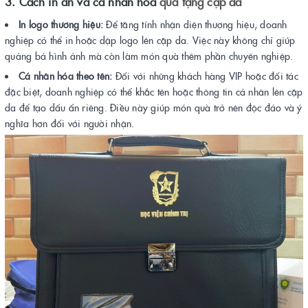
3. Cách in ấn và cá nhân hóa
quà tặng cặp da
In logo thương hiệu:
Để tăng tính nhận diện thương hiệu, doanh
nghiệp có thể in hoặc dập logo lên cặp da. Việc này không chỉ giúp
quảng bá hình ảnh mà còn làm món quà thêm phần chuyên nghiệp.
Cá nhân hóa theo tên:
Đối với những khách hàng VIP hoặc đối tác
đặc biệt, doanh nghiệp có thể khắc tên hoặc thông tin cá nhân lên cặp
da để tạo dấu ấn riêng. Điều này giúp món quà trở nên độc đáo và ý
nghĩa hơn đối với người nhận.