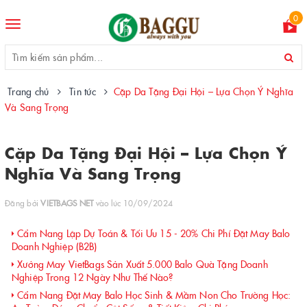
0
Toggle
navigation
Trang chủ
Tin tức
Cặp Da Tặng Đại Hội – Lựa Chọn Ý Nghĩa
Và Sang Trọng
Cặp Da Tặng Đại Hội – Lựa Chọn Ý
Nghĩa Và Sang Trọng
Đăng bởi
VIETBAGS NET
vào lúc 10/09/2024
Cẩm Nang Lập Dự Toán & Tối Ưu 15 - 20% Chi Phí Đặt May Balo
Doanh Nghiệp (B2B)
Xưởng May VietBags Sản Xuất 5.000 Balo Quà Tặng Doanh
Nghiệp Trong 12 Ngày Như Thế Nào?
Cẩm Nang Đặt May Balo Học Sinh & Mầm Non Cho Trường Học: