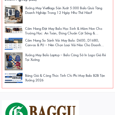
Xưởng May VietBags Sản Xuất 5.000 Balo Quà Tặng
Doanh Nghiệp Trong 12 Ngày Như Thế Nào?
Cẩm Nang Đặt May Balo Học Sinh & Mầm Non Cho
Trường Học: An Toàn, Đúng Chuẩn Cột Sống &...
Cẩm Nang So Sánh Vải May Balo: D600, D1680,
Canvas & PU – Nên Chọn Loại Vải Nào Cho Doanh...
Xưởng May Balo Laptop – Balo Công Sở In Logo Giá Rẻ
Tại Xưởng
Bảng Giá & Công Thức Tính Chi Phí May Balo B2B Tận
Xưởng 2026