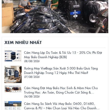
XEM NHIỀU NHẤT
Cẩm Nang Lập Dự Toán & Tối Ưu 15 - 20% Chi Phí Đặt
May Balo Doanh Nghiệp (B2B)
08/08/2026
Xưởng May VietBags Sản Xuất 5.000 Balo Quà Tặng
Doanh Nghiệp Trong 12 Ngày Như Thế Nào?
07/08/2026
Cẩm Nang Đặt May Balo Học Sinh & Mầm Non Cho
Trường Học: An Toàn, Đúng Chuẩn Cột Sống &...
04/08/2026
Cẩm Nang So Sánh Vải May Balo: D600, D1680,
Canvas & PU – Nên Chọn Loại Vải Nào Cho Doanh...