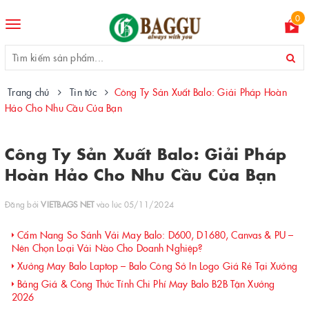
0
Toggle
navigation
Trang chủ
Tin tức
Công Ty Sản Xuất Balo: Giải Pháp Hoàn
Hảo Cho Nhu Cầu Của Bạn
Công Ty Sản Xuất Balo: Giải Pháp
Hoàn Hảo Cho Nhu Cầu Của Bạn
Đăng bởi
VIETBAGS NET
vào lúc 05/11/2024
Cẩm Nang So Sánh Vải May Balo: D600, D1680, Canvas & PU –
Nên Chọn Loại Vải Nào Cho Doanh Nghiệp?
Xưởng May Balo Laptop – Balo Công Sở In Logo Giá Rẻ Tại Xưởng
Bảng Giá & Công Thức Tính Chi Phí May Balo B2B Tận Xưởng
2026