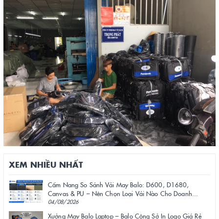
XEM NHIỀU NHẤT
Cẩm Nang So Sánh Vải May Balo: D600, D1680,
Canvas & PU – Nên Chọn Loại Vải Nào Cho Doanh...
04/08/2026
Xưởng May Balo Laptop – Balo Công Sở In Logo Giá Rẻ