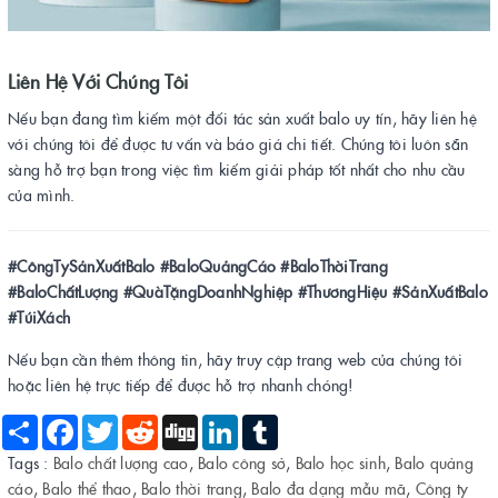
Liên Hệ Với Chúng Tôi
Nếu bạn đang tìm kiếm một đối tác sản xuất balo uy tín, hãy liên hệ
với chúng tôi để được tư vấn và báo giá chi tiết. Chúng tôi luôn sẵn
sàng hỗ trợ bạn trong việc tìm kiếm giải pháp tốt nhất cho nhu cầu
của mình.
#CôngTySảnXuấtBalo #BaloQuảngCáo #BaloThờiTrang
#BaloChấtLượng #QuàTặngDoanhNghiệp #ThươngHiệu #SảnXuấtBalo
#TúiXách
Nếu bạn cần thêm thông tin, hãy truy cập trang web của chúng tôi
hoặc liên hệ trực tiếp để được hỗ trợ nhanh chóng!
Share
Facebook
Twitter
Reddit
Digg
LinkedIn
Tumblr
Tags :
Balo chất lượng cao
,
Balo công sở
,
Balo học sinh
,
Balo quảng
cáo
,
Balo thể thao
,
Balo thời trang
,
Balo đa dạng mẫu mã
,
Công ty