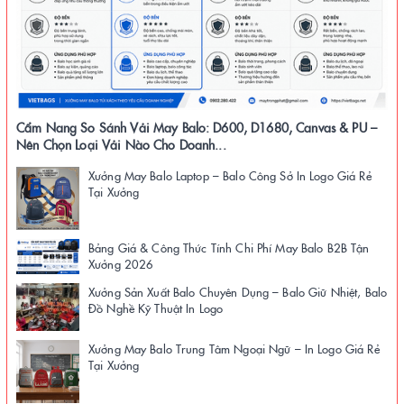
Cẩm Nang So Sánh Vải May Balo: D600, D1680, Canvas & PU –
Nên Chọn Loại Vải Nào Cho Doanh...
Xưởng May Balo Laptop – Balo Công Sở In Logo Giá Rẻ
Tại Xưởng
Bảng Giá & Công Thức Tính Chi Phí May Balo B2B Tận
Xưởng 2026
Xưởng Sản Xuất Balo Chuyên Dụng – Balo Giữ Nhiệt, Balo
Đồ Nghề Kỹ Thuật In Logo
Xưởng May Balo Trung Tâm Ngoại Ngữ – In Logo Giá Rẻ
Tại Xưởng