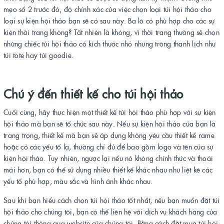
mẹo số 2 trước đó, độ chính xác của việc chọn loại túi hội thảo cho
loại sự kiện hội thảo bạn sẽ có sau này. Ba lô có phù hợp cho các sự
kiện thời trang không? Tất nhiên là không, vì thời trang thường sẽ chọn
những chiếc túi hội thảo có kích thước nhỏ nhưng trông thanh lịch như
túi tote hay túi goodie.
Chú ý đến thiết kế cho túi hội thảo
Cuối cùng, hãy thực hiện một thiết kế túi hội thảo phù hợp với sự kiện
hội thảo mà bạn sẽ tổ chức sau này. Nếu sự kiện hội thảo của bạn là
trang trọng, thiết kế mà bạn sẽ áp dụng không yêu cầu thiết kế rame
hoặc có các yếu tố lạ, thường chỉ đủ để bao gồm logo và tên của sự
kiện hội thảo. Tuy nhiên, ngược lại nếu nó không chính thức và thoải
mái hơn, bạn có thể sử dụng nhiều thiết kế khác nhau như liệt kê các
yếu tố phù hợp, màu sắc và hình ảnh khác nhau.
Sau khi bạn hiểu cách chọn túi hội thảo tốt nhất, nếu bạn muốn đặt túi
hội thảo cho chúng tôi, bạn có thể liên hệ với dịch vụ khách hàng của
chúng tôi thông qua website của chúng tôi. Bằng cách đặt mua túi hội