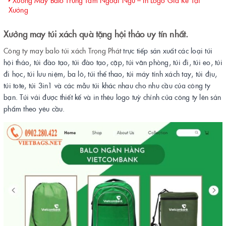
Xưởng May Balo Trung Tâm Ngoại Ngữ – In Logo Giá Rẻ Tại
Xưởng
Xưởng may túi xách quà tặng hội thảo uy tín nhất.
Công ty may balo túi xách Trọng Phát
trực tiếp sản xuất các loại túi
hội thảo, túi đào tạo, túi đào tạo, cặp, túi văn phòng, túi đi, túi eo, túi
đi học, túi lưu niệm, ba lô, túi thể thao, túi máy tính xách tay, túi địu,
túi tote, túi 3in1 và các mẫu túi khác nhau cho nhu cầu của công ty
bạn. Túi vải được thiết kế và in thêu logo tuỳ chỉnh của công ty lên sản
phẩm theo yêu cầu.