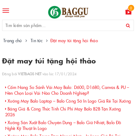
0
Toggle
navigation
Trang chủ
Tin tức
Đặt may túi tặng hội thảo
Đặt may túi tặng hội thảo
Đăng bởi
VIETBAGS NET
vào lúc 17/01/2024
Cẩm Nang So Sánh Vải May Balo: D600, D1680, Canvas & PU –
Nên Chọn Loại Vải Nào Cho Doanh Nghiệp?
Xưởng May Balo Laptop – Balo Công Sở In Logo Giá Rẻ Tại Xưởng
Bảng Giá & Công Thức Tính Chi Phí May Balo B2B Tận Xưởng
2026
Xưởng Sản Xuất Balo Chuyên Dụng – Balo Giữ Nhiệt, Balo Đồ
Nghề Kỹ Thuật In Logo