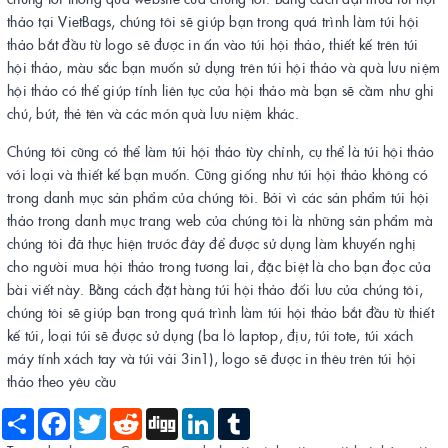
thảo tại VietBags, chúng tôi sẽ giúp bạn trong quá trình làm túi hội
thảo bắt đầu từ logo sẽ được in ấn vào túi hội thảo, thiết kế trên túi
hội thảo, màu sắc bạn muốn sử dụng trên túi hội thảo và quà lưu niệm
hội thảo có thể giúp tính liên tục của hội thảo mà bạn sẽ cầm như ghi
chú, bút, thẻ tên và các món quà lưu niệm khác.
Chúng tôi cũng có thể làm túi hội thảo tùy chỉnh, cụ thể là túi hội thảo
với loại và thiết kế bạn muốn. Cũng giống như túi hội thảo không có
trong danh mục sản phẩm của chúng tôi. Bởi vì các sản phẩm túi hội
thảo trong danh mục trang web của chúng tôi là những sản phẩm mà
chúng tôi đã thực hiện trước đây để được sử dụng làm khuyến nghị
cho người mua hội thảo trong tương lai, đặc biệt là cho bạn đọc của
bài viết này. Bằng cách đặt hàng túi hội thảo đối lưu của chúng tôi,
chúng tôi sẽ giúp bạn trong quá trình làm túi hội thảo bắt đầu từ thiết
kế túi, loại túi sẽ được sử dụng (ba lô laptop, địu, túi tote, túi xách
máy tính xách tay và túi vải 3in1), logo sẽ được in thêu trên túi hội
thảo theo yêu cầu
Share
Facebook
Twitter
Reddit
Digg
LinkedIn
Tumblr