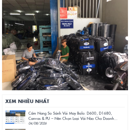
XEM NHIỀU NHẤT
Cẩm Nang So Sánh Vải May Balo: D600, D1680,
Canvas & PU – Nên Chọn Loại Vải Nào Cho Doanh...
04/08/2026