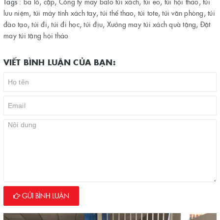
Tags :
ba lô
,
cặp
,
Công ty may balo túi xách
,
túi eo
,
túi hội thảo
,
túi
lưu niệm
,
túi máy tính xách tay
,
túi thể thao
,
túi tote
,
túi văn phòng
,
túi
đào tạo
,
túi đi
,
túi đi học
,
túi địu
,
Xưởng may túi xách quà tặng
,
Đặt
may túi tặng hội thảo
VIẾT BÌNH LUẬN CỦA BẠN:
GỬI BÌNH LUẬN