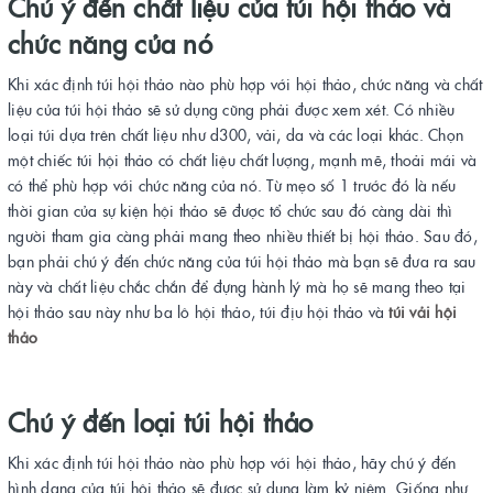
Chú ý đến chất liệu của túi hội thảo và
chức năng của nó
Khi xác định túi hội thảo nào phù hợp với hội thảo, chức năng và chất
liệu của túi hội thảo sẽ sử dụng cũng phải được xem xét. Có nhiều
loại túi dựa trên chất liệu như d300, vải, da và các loại khác. Chọn
một chiếc túi hội thảo có chất liệu chất lượng, mạnh mẽ, thoải mái và
có thể phù hợp với chức năng của nó. Từ mẹo số 1 trước đó là nếu
thời gian của sự kiện hội thảo sẽ được tổ chức sau đó càng dài thì
người tham gia càng phải mang theo nhiều thiết bị hội thảo. Sau đó,
bạn phải chú ý đến chức năng của túi hội thảo mà bạn sẽ đưa ra sau
này và chất liệu chắc chắn để đựng hành lý mà họ sẽ mang theo tại
hội thảo sau này như ba lô hội thảo, túi địu hội thảo và
túi vải hội
thảo
Chú ý đến loại túi hội thảo
Khi xác định túi hội thảo nào phù hợp với hội thảo, hãy chú ý đến
hình dạng của túi hội thảo sẽ được sử dụng làm kỷ niệm. Giống như