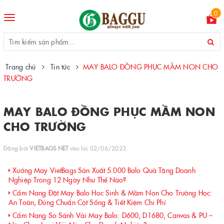
0
Toggle
navigation
Trang chủ
Tin tức
MAY BALO ĐỒNG PHỤC MẦM NON CHO
TRƯỜNG
MAY BALO ĐỒNG PHỤC MẦM NON
CHO TRƯỜNG
Đăng bởi
VIETBAGS NET
vào lúc 02/06/2023
Xưởng May VietBags Sản Xuất 5.000 Balo Quà Tặng Doanh
Nghiệp Trong 12 Ngày Như Thế Nào?
Cẩm Nang Đặt May Balo Học Sinh & Mầm Non Cho Trường Học:
An Toàn, Đúng Chuẩn Cột Sống & Tiết Kiệm Chi Phí
Cẩm Nang So Sánh Vải May Balo: D600, D1680, Canvas & PU –