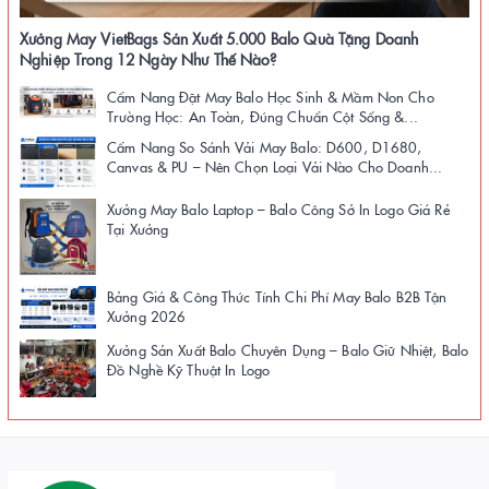
Xưởng May VietBags Sản Xuất 5.000 Balo Quà Tặng Doanh
Nghiệp Trong 12 Ngày Như Thế Nào?
Cẩm Nang Đặt May Balo Học Sinh & Mầm Non Cho
Trường Học: An Toàn, Đúng Chuẩn Cột Sống &...
Cẩm Nang So Sánh Vải May Balo: D600, D1680,
Canvas & PU – Nên Chọn Loại Vải Nào Cho Doanh...
Xưởng May Balo Laptop – Balo Công Sở In Logo Giá Rẻ
Tại Xưởng
Bảng Giá & Công Thức Tính Chi Phí May Balo B2B Tận
Xưởng 2026
Xưởng Sản Xuất Balo Chuyên Dụng – Balo Giữ Nhiệt, Balo
Đồ Nghề Kỹ Thuật In Logo