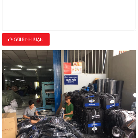
GỬI BÌNH LUẬN