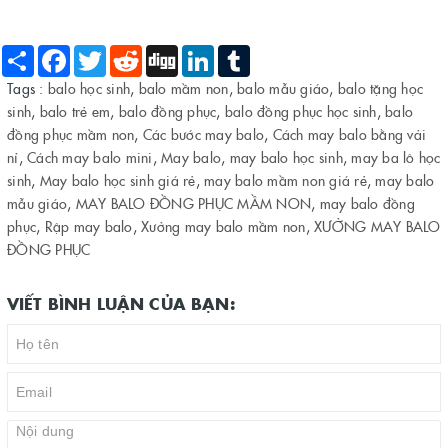
Share
Facebook
Twitter
Reddit
Digg
LinkedIn
Tumblr
Tags :
balo học sinh
,
balo mầm non
,
balo mẫu giáo
,
balo tặng học
sinh
,
balo trẻ em
,
balo đồng phục
,
balo đồng phục học sinh
,
balo
đồng phục mầm non
,
Các bước may balo
,
Cách may balo bằng vải
nỉ
,
Cách may balo mini
,
May balo
,
may balo học sinh
,
may ba lô học
sinh
,
May balo học sinh giá rẻ
,
may balo mầm non giá rẻ
,
may balo
mẫu giáo
,
MAY BALO ĐỒNG PHỤC MẦM NON
,
may balo đồng
phục
,
Rập may balo
,
Xưởng may balo mầm non
,
XƯỞNG MAY BALO
ĐỒNG PHỤC
VIẾT BÌNH LUẬN CỦA BẠN: