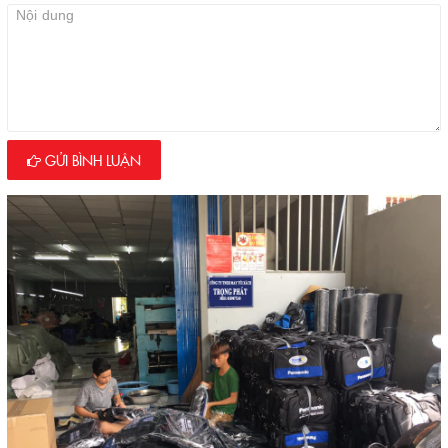
GỬI BÌNH LUẬN