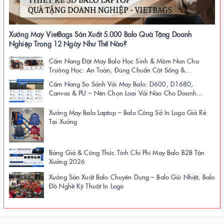
Xưởng May VietBags Sản Xuất 5.000 Balo Quà Tặng Doanh
Nghiệp Trong 12 Ngày Như Thế Nào?
Cẩm Nang Đặt May Balo Học Sinh & Mầm Non Cho
Trường Học: An Toàn, Đúng Chuẩn Cột Sống &...
Cẩm Nang So Sánh Vải May Balo: D600, D1680,
Canvas & PU – Nên Chọn Loại Vải Nào Cho Doanh...
Xưởng May Balo Laptop – Balo Công Sở In Logo Giá Rẻ
Tại Xưởng
Bảng Giá & Công Thức Tính Chi Phí May Balo B2B Tận
Xưởng 2026
Xưởng Sản Xuất Balo Chuyên Dụng – Balo Giữ Nhiệt, Balo
Đồ Nghề Kỹ Thuật In Logo