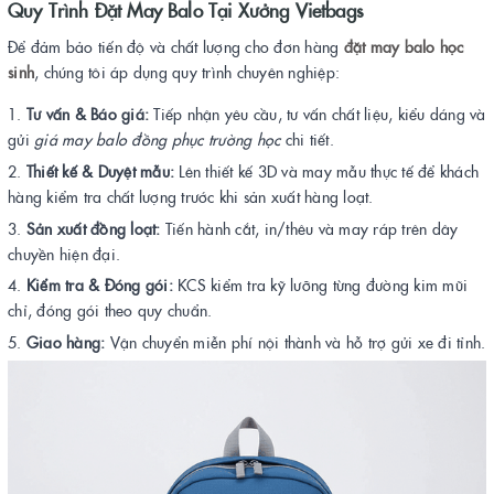
Quy Trình Đặt May Balo Tại Xưởng Vietbags
Để đảm bảo tiến độ và chất lượng cho đơn hàng
đặt may balo học
sinh
, chúng tôi áp dụng quy trình chuyên nghiệp:
Tư vấn & Báo giá:
Tiếp nhận yêu cầu, tư vấn chất liệu, kiểu dáng và
gửi
giá may balo đồng phục trường học
chi tiết.
Thiết kế & Duyệt mẫu:
Lên thiết kế 3D và may mẫu thực tế để khách
hàng kiểm tra chất lượng trước khi sản xuất hàng loạt.
Sản xuất đồng loạt:
Tiến hành cắt, in/thêu và may ráp trên dây
chuyền hiện đại.
Kiểm tra & Đóng gói:
KCS kiểm tra kỹ lưỡng từng đường kim mũi
chỉ, đóng gói theo quy chuẩn.
Giao hàng:
Vận chuyển miễn phí nội thành và hỗ trợ gửi xe đi tỉnh.