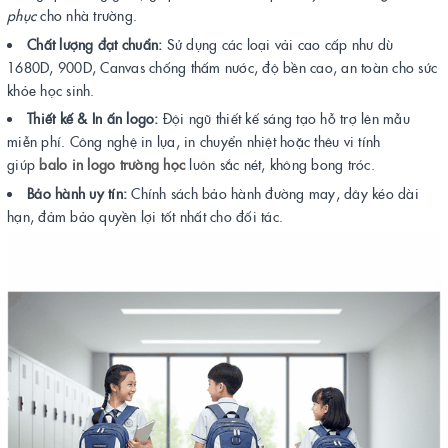
phục
cho nhà trường.
Chất lượng đạt chuẩn:
Sử dụng các loại vải cao cấp như dù
1680D, 900D, Canvas chống thấm nước, độ bền cao, an toàn cho sức
khỏe học sinh.
Thiết kế & In ấn logo:
Đội ngũ thiết kế sáng tạo hỗ trợ lên mẫu
miễn phí. Công nghệ in lụa, in chuyển nhiệt hoặc thêu vi tính
giúp
balo in logo trường học
luôn sắc nét, không bong tróc.
Bảo hành uy tín:
Chính sách bảo hành đường may, dây kéo dài
hạn, đảm bảo quyền lợi tốt nhất cho đối tác.