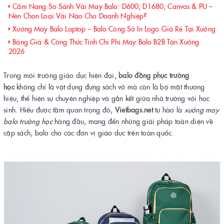
Cẩm Nang So Sánh Vải May Balo: D600, D1680, Canvas & PU –
Nên Chọn Loại Vải Nào Cho Doanh Nghiệp?
Xưởng May Balo Laptop – Balo Công Sở In Logo Giá Rẻ Tại Xưởng
Bảng Giá & Công Thức Tính Chi Phí May Balo B2B Tận Xưởng
2026
Trong môi trường giáo dục hiện đại,
balo đồng phục trường
học
không chỉ là vật dụng đựng sách vở mà còn là bộ mặt thương
hiệu, thể hiện sự chuyên nghiệp và gắn kết giữa nhà trường với học
sinh. Hiểu được tầm quan trọng đó,
Vietbags.net
tự hào là
xưởng may
balo trường học
hàng đầu, mang đến những giải pháp toàn diện về
cặp sách, balo cho các đơn vị giáo dục trên toàn quốc.