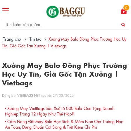
0
Toggle
navigation
Trang chủ
Tin tức
Xưởng May Balo Đồng Phục Trường Học Uy
Tín, Giá Gốc Tận Xưởng | Vietbags
Xưởng May Balo Đồng Phục Trường
Học Uy Tín, Giá Gốc Tận Xưởng |
Vietbags
Đăng bởi
VIETBAGS NET
vào lúc 27/02/2026
Xưởng May VietBags Sản Xuất 5.000 Balo Quà Tặng Doanh
Nghiệp Trong 12 Ngày Như Thế Nào?
Cẩm Nang Đặt May Balo Học Sinh & Mầm Non Cho Trường Học:
An Toàn, Đúng Chuẩn Cột Sống & Tiết Kiệm Chi Phí