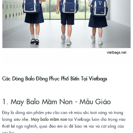
Các Dòng Balo Đồng Phục Phổ Biến Tại Vietbags
1. May Balo Mầm Non - Mẫu Giáo
Đây là dòng sản phẩm yêu cầu cao về màu sắc tươi sáng và trọng
lượng siêu nhẹ.
May balo mầm non
tại Vietbags luôn chú trọng vào
thiết kế ngộ nghĩnh, quai đeo êm ái để bảo vệ vai và cột sống của
các bé.