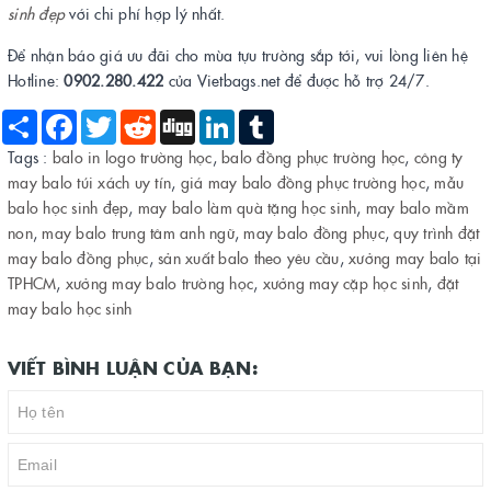
sinh đẹp
với chi phí hợp lý nhất.
Để nhận báo giá ưu đãi cho mùa tựu trường sắp tới, vui lòng liên hệ
Hotline:
0902.280.422
của Vietbags.net để được hỗ trợ 24/7.
Share
Facebook
Twitter
Reddit
Digg
LinkedIn
Tumblr
Tags :
balo in logo trường học
,
balo đồng phục trường học
,
công ty
may balo túi xách uy tín
,
giá may balo đồng phục trường học
,
mẫu
balo học sinh đẹp
,
may balo làm quà tặng học sinh
,
may balo mầm
non
,
may balo trung tâm anh ngữ
,
may balo đồng phục
,
quy trình đặt
may balo đồng phục
,
sản xuất balo theo yêu cầu
,
xưởng may balo tại
TPHCM
,
xưởng may balo trường học
,
xưởng may cặp học sinh
,
đặt
may balo học sinh
VIẾT BÌNH LUẬN CỦA BẠN: