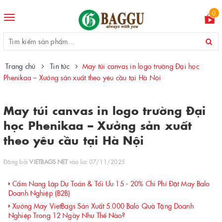
0
Toggle
navigation
Trang chủ
Tin tức
May túi canvas in logo trường Đại học
Phenikaa – Xưởng sản xuất theo yêu cầu tại Hà Nội
May túi canvas in logo trường Đại
học Phenikaa – Xưởng sản xuất
theo yêu cầu tại Hà Nội
Đăng bởi
VIETBAGS NET
vào lúc 07/11/2025
Cẩm Nang Lập Dự Toán & Tối Ưu 15 - 20% Chi Phí Đặt May Balo
Doanh Nghiệp (B2B)
Xưởng May VietBags Sản Xuất 5.000 Balo Quà Tặng Doanh
Nghiệp Trong 12 Ngày Như Thế Nào?