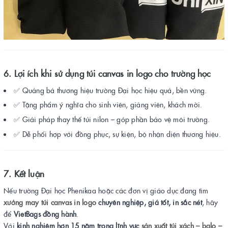
6. Lợi ích khi sử dụng túi canvas in logo cho trường học
✅ Quảng bá thương hiệu trường Đại học hiệu quả, bền vững.
✅ Tặng phẩm ý nghĩa cho sinh viên, giảng viên, khách mời.
✅ Giải pháp thay thế túi nilon – góp phần bảo vệ môi trường.
✅ Dễ phối hợp với đồng phục, sự kiện, bộ nhận diện thương hiệu.
7. Kết luận
Nếu trường Đại học Phenikaa hoặc các đơn vị giáo dục đang tìm
xưởng may túi canvas in logo
chuyên nghiệp, giá tốt, in sắc nét
, hãy
để
VietBags đồng hành
.
Với
kinh nghiệm hơn 15 năm trong lĩnh vực
sản xuất túi xách – balo –