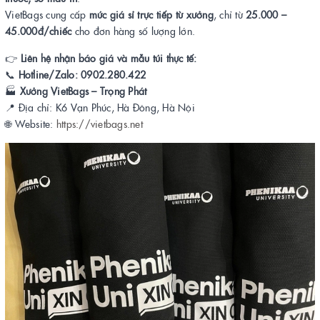
VietBags cung cấp
mức giá sỉ trực tiếp từ xưởng
, chỉ từ
25.000 –
45.000đ/chiếc
cho đơn hàng số lượng lớn.
👉
Liên hệ nhận báo giá và mẫu túi thực tế:
📞
Hotline/Zalo: 0902.280.422
🏭
Xưởng VietBags – Trọng Phát
📍 Địa chỉ: K6 Vạn Phúc, Hà Đông, Hà Nội
🌐 Website:
https://vietbags.net