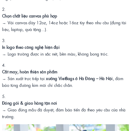
Chọn chất liệu canvas phù hợp
→ Vải canvas dày 12oz, 14oz hoặc 16oz tùy theo nhu cầu (đựng tài
liệu, laptop, quà tặng...).
In logo theo công nghệ hiện đại
→ Logo trường được in sắc nét, bền màu, không bong tróc.
Cắt may, hoàn thiện sản phẩm
→ Sản xuất trực tiếp tại
xưởng VietBags ở Hà Đông – Hà Nội
, đảm
bảo từng đường kim mũi chỉ chắc chắn.
Đóng gói & giao hàng tận nơi
→ Giao đúng mẫu đã duyệt, đảm bảo tiến độ theo yêu cầu của nhà
trường.