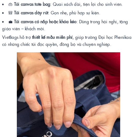
👜
Túi canvas tote bag
: Quai xách dài, tiện lợi cho sinh viên.
🎒
Túi canvas dây rút
: Gọn nhẹ, phù hợp sự kiện.
💼
Túi canvas có nắp hoặc khóa kéo
: Dùng trong hội nghị, tặng
giáo viên – khách mời.
VietBags hỗ trợ
thiết kế mẫu miễn phí
, giúp trường Đại học Phenikaa
có những chiếc túi độc quyền, đồng bộ và chuyên nghiệp.