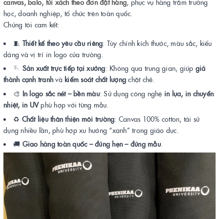
canvas, balo, túi xách theo đơn đặt hàng
, phục vụ hàng trăm trường
học, doanh nghiệp, tổ chức trên toàn quốc.
Chúng tôi cam kết:
🧵
Thiết kế theo yêu cầu riêng
: Tùy chỉnh kích thước, màu sắc, kiểu
dáng và vị trí in logo của trường.
🪡
Sản xuất trực tiếp tại xưởng
: Không qua trung gian, giúp
giá
thành cạnh tranh
và
kiểm soát chất lượng
chặt chẽ.
🎨
In logo sắc nét – bền màu
: Sử dụng công nghệ
in lụa, in chuyển
nhiệt, in UV
phù hợp với từng mẫu.
♻️
Chất liệu thân thiện môi trường
: Canvas 100% cotton, tái sử
dụng nhiều lần, phù hợp xu hướng “xanh” trong giáo dục.
🚚
Giao hàng toàn quốc – đúng hẹn – đúng mẫu
.