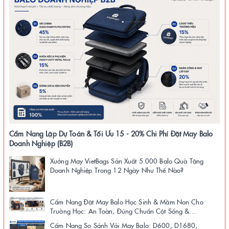
Cẩm Nang Lập Dự Toán & Tối Ưu 15 - 20% Chi Phí Đặt May Balo
Doanh Nghiệp (B2B)
Xưởng May VietBags Sản Xuất 5.000 Balo Quà Tặng
Doanh Nghiệp Trong 12 Ngày Như Thế Nào?
Cẩm Nang Đặt May Balo Học Sinh & Mầm Non Cho
Trường Học: An Toàn, Đúng Chuẩn Cột Sống &...
Cẩm Nang So Sánh Vải May Balo: D600, D1680,