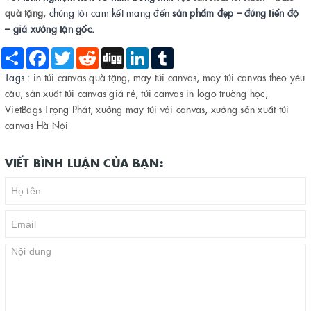
quà tặng
, chúng tôi cam kết mang đến
sản phẩm đẹp – đúng tiến độ
– giá xưởng tận gốc.
Share
Facebook
Twitter
Reddit
Digg
LinkedIn
Tumblr
Tags :
in túi canvas quà tặng
,
may túi canvas
,
may túi canvas theo yêu
cầu
,
sản xuất túi canvas giá rẻ
,
túi canvas in logo trường học
,
VietBags Trọng Phát
,
xưởng may túi vải canvas
,
xưởng sản xuất túi
canvas Hà Nội
VIẾT BÌNH LUẬN CỦA BẠN: