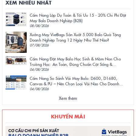
XEM NHIỀU NHẤT
Cẩm Nang Lập Dự Toán & Tối Ưu 15 - 20% Chi Phí Đặt
May Balo Doanh Nghiệp (B2B)
08/08/2026
Xưởng May VietBags Sản Xuất 5.000 Balo Quà Tặng
Doanh Nghiệp Trong 12 Ngày Như Thế Nào?
07/08/2026
Cẩm Nang Đặt May Balo Học Sinh & Mầm Non Cho
Trường Học: An Toàn, Đúng Chuẩn Cột Sống &...
04/08/2026
Cẩm Nang So Sánh Vải May Balo: D600, D1680,
Canvas & PU – Nên Chọn Loại Vải Nào Cho Doanh...
04/08/2026
Xem thêm
KHUYẾN MÃI