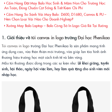
Cẩm Nang Đặt May Balo Học Sinh & Mầm Non Cho Trường Học:
An Toàn, Đúng Chuẩn Cột Sống & Tiết Kiệm Chi Phí
Cẩm Nang So Sánh Vải May Balo: D600, D1680, Canvas & PU –
Nên Chọn Loại Vải Nào Cho Doanh Nghiệp?
Xưởng May Balo Laptop – Balo Công Sở In Logo Giá Rẻ Tại Xưởng
1. Giới thiệu về
túi canvas in logo
trường
Đại học Phenikaa
Túi canvas in logo
trường Đại học Phenikaa là sản phẩm mang tính
ứng dụng cao, vừa thân thiện môi trường, vừa giúp lan tỏa hình ảnh
thương hiệu trường học một cách tinh tế và bền vững.
Mẫu túi thường được dùng trong các sự kiện như:
Lễ khai giảng, tuyển
sinh, hội thảo, ngày hội việc làm, hay làm quà tặng cho sinh viên mới
nhập học.