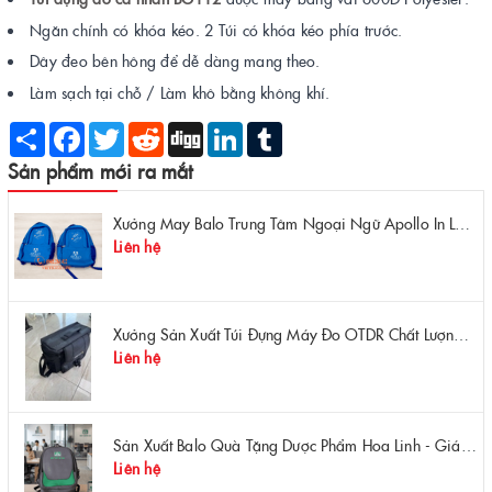
Ngăn chính có khóa kéo. 2 Túi có khóa kéo phía trước.
Dây đeo bên hông để dễ dàng mang theo.
Làm sạch tại chỗ / Làm khô bằng không khí.
Share
Facebook
Twitter
Reddit
Digg
LinkedIn
Tumblr
Sản phẩm mới ra mắt
Xưởng May Balo Trung Tâm Ngoại Ngữ Apollo In Logo Giá Rẻ Tại Xưởng
Liên hệ
Xưởng Sản Xuất Túi Đựng Máy Đo OTDR Chất Lượng – Chống Va Đập, Giá Tận Xưởng
Liên hệ
Sản Xuất Balo Quà Tặng Dược Phẩm Hoa Linh - Giá Gốc Tại Xưởng
Liên hệ