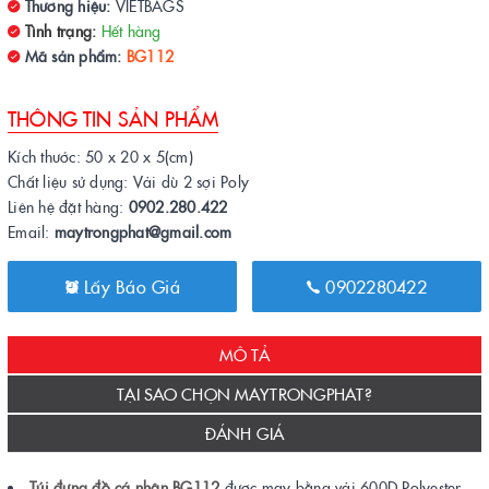
Thương hiệu:
VIETBAGS
Tình trạng:
Hết hàng
Mã sản phẩm:
BG112
THÔNG TIN SẢN PHẨM
Kích thước: 50 x 20 x 5(cm)
Chất liệu sử dụng: Vải dù 2 sợi Poly
Liên hệ đặt hàng:
0902.280.422
Email:
maytrongphat@gmail.com
Lấy Báo Giá
0902280422
MÔ TẢ
TẠI SAO CHỌN MAYTRONGPHAT?
ĐÁNH GIÁ
Túi đựng đồ cá nhân BG112
được may bằng vải 600D Polyester.