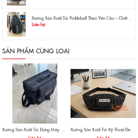
Xưởng Sản Xuất Túi Pickleball Theo Yêu Cầu – Chất Lượng, Bền Bỉ, Thiết Kế Độc Quyền
Liên hệ
SẢN PHẨM CÙNG LOẠI
Xưởng Sản Xuất Túi Đựng Máy Đo OTDR Chất Lượng – Chống Va Đập, Giá Tận Xưởng
Xưởng Sản Xuất Túi Kỹ Thuật Đeo Hông DSS Chuyên Nghiệp | Vietbags