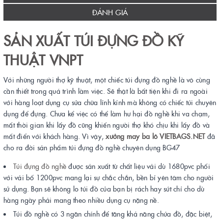
ĐÁNH GIÁ
SẢN XUẤT TÚI ĐỰNG ĐỒ KỸ
THUẬT VNPT
Với những người thợ kỹ thuật, một chiếc túi đựng đồ nghề là vô cùng
cần thiết trong quá trình làm việc. Sẽ thật là bất tiện khi đi ra ngoài
với hàng loạt dụng cụ sửa chữa lỉnh kỉnh mà không có chiếc túi chuyên
dụng để đựng. Chưa kể việc có thể làm hư hại đồ nghề khi va chạm,
mất thời gian khi lấy đồ cũng khiến người thợ khó chịu khi lấy đồ và
mất điển với khách hàng. Vì vậy,
xưởng may ba lô VIETBAGS.NET
đã
cho ra đời sản phẩm túi đựng đồ nghề chuyên dụng BG47
Túi đựng đồ nghề
được sản xuất từ chất liệu vải dù 1680pvc phối
với vải bố 1200pvc mang lại sự chắc chắn, bền bỉ yên tâm cho người
sử dụng. Bạn sẽ không lo túi đồ của bạn bị rách hay sứt chỉ cho dù
hàng ngày phải mang theo nhiều dụng cụ nặng nề.
Túi đồ nghề có 3 ngăn chính để tăng khả năng chứa đồ, đặc biệt,