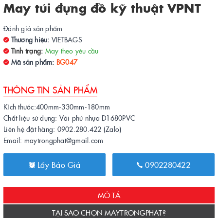
May túi đựng đồ kỹ thuật VPNT
Đánh giá sản phẩm
Thương hiệu:
VIETBAGS
Tình trạng:
May theo yêu cầu
Mã sản phẩm:
BG047
THÔNG TIN SẢN PHẨM
Kích thước:400mm-330mm-180mm
Chất liệu sử dụng: Vải phủ nhựa D1680PVC
Liên hệ đặt hàng: 0902.280.422 (Zalo)
Email: maytrongphat@gmail.com
Lấy Báo Giá
0902280422
MÔ TẢ
TẠI SAO CHỌN MAYTRONGPHAT?