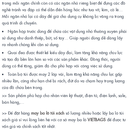
trong mỗi ngăn chính còn có các ngăn nhỏ riêng biệt để đựng các đồ
nghề tránh va đập có thể dẫn đến hỏng hóc như tua vít, kìm, cờ lê…
Mỗi ngăn nhỏ lại có dây để giữ cho dụng cụ không bị văng ra trong
quá trình di chuyển.
Ngăn hộp trước dùng để chứa các vật dụng nhỏ thường xuyên phải
sử dụng như danh thiếp, bút, sổ tay… Giúp người dùng dễ dàng lấy
ra nhanh chóng khi cần sử dụng.
Quai đeo được thiết kế kiểu dây đai, làm tăng khả năng chịu lực
và tạo độ bền lớn hơn so với các sản phẩm khác. Đồng thời, người
dùng có thể tăng, giảm độ cho phù hợp với công việc sử dụng.
Toàn bộ túi được may 2 lớp vải, làm tăng khả năng chịu lực gấp
nhiều lần, cũng như hạn chế bị rách, đứt do va chạm hay trọng lượng
của đồ chứa bên trong.
>> Sản phẩm phù hợp cho nhân viên kỹ thuật, điện tử, điện lạnh, sale,
bán hàng,…
>> Để đặt hàng
may ba lô túi xách
số lượng nhiều hoặc lấy ba lô túi
xách giá sỉ vui lòng liên hệ với cơ sở may ba lô
VIETBAGS
để được tư
vấn giá và chính sách tốt nhất.