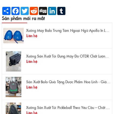
Share
Facebook
Twitter
Reddit
Digg
LinkedIn
Tumblr
Sản phẩm mới ra mắt
Xưởng May Balo Trung Tâm Ngoại Ngữ Apollo In Logo Giá Rẻ Tại Xưởng
Liên hệ
Xưởng Sản Xuất Túi Đựng Máy Đo OTDR Chất Lượng – Chống Va Đập, Giá Tận Xưởng
Liên hệ
Sản Xuất Balo Quà Tặng Dược Phẩm Hoa Linh - Giá Gốc Tại Xưởng
Liên hệ
Xưởng Sản Xuất Túi Pickleball Theo Yêu Cầu – Chất Lượng, Bền Bỉ, Thiết Kế Độc Quyền
Liên hệ