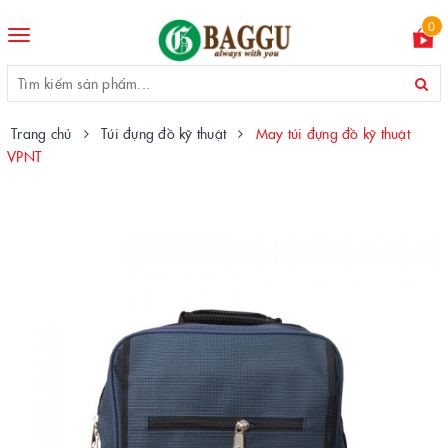
0
Toggle
navigation
Trang chủ
Túi đựng đồ kỹ thuật
May túi đựng đồ kỹ thuật
VPNT