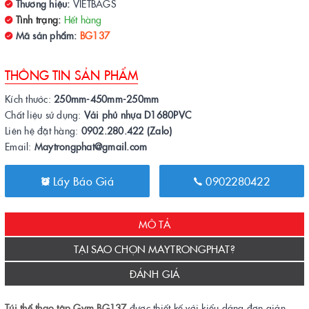
Thương hiệu:
VIETBAGS
Tình trạng:
Hết hàng
Mã sản phẩm:
BG137
THÔNG TIN SẢN PHẨM
Kích thước:
250mm-450mm-250mm
Chất liệu sử dụng:
Vải phủ nhựa D1680PVC
Liên hệ đặt hàng:
0902.280.422 (Zalo)
Email:
Maytrongphat@gmail.com
Lấy Báo Giá
0902280422
MÔ TẢ
TẠI SAO CHỌN MAYTRONGPHAT?
ĐÁNH GIÁ
Túi thể thao
tập Gym BG137
được thiết kế với kiểu dáng đơn giản,