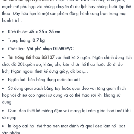
mạnh mẽ phù hợp với những chuyến đi du lịch hay những buổi tập thể
thao. Đây hứa hẹn là một sản phẩm đồng hành cùng bạn trong mọi
hành trình.
Kích thước:
45 x 25 x 25 cm
Trọng lượng:
0.7 kg
Chất liệu:
Vải phủ nhựa D1680PVC
Túi trống thể thao BG1
37
với thiết kế 2 ngăn: Ngăn chính dung tích
chức đồ 20L quần áo, khắn, phụ kiện chơi thể thao hoặc đồ đi du
lịch; Ngăn ngoài thiết kế đựng giầy, đồ bơi,...
Ngăn lưới bên hông đựng quần áo ướt...
Sử dụng quai xách bằng tay hoặc quai đeo vai tăng giảm thích
hợp với chiều cao người sử dụng và có thể tháo rời khi không sử
dụng.
Quai đeo thiết kế miếng đệm vai mang lại cảm giác thoải mái khi
sử dụng.
In logo đại hội thể thao trên mặt chính và quai đeo làm nổi bật
sản phẩm.