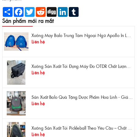
Share
Facebook
Twitter
Reddit
Digg
LinkedIn
Tumblr
Sản phẩm mới ra mắt
Xưởng May Balo Trung Tâm Ngoại Ngữ Apollo In Logo Giá Rẻ Tại Xưởng
Liên hệ
Xưởng Sản Xuất Túi Đựng Máy Đo OTDR Chất Lượng – Chống Va Đập, Giá Tận Xưởng
Liên hệ
Sản Xuất Balo Quà Tặng Dược Phẩm Hoa Linh - Giá Gốc Tại Xưởng
Liên hệ
Xưởng Sản Xuất Túi Pickleball Theo Yêu Cầu – Chất Lượng, Bền Bỉ, Thiết Kế Độc Quyền
Liên hệ