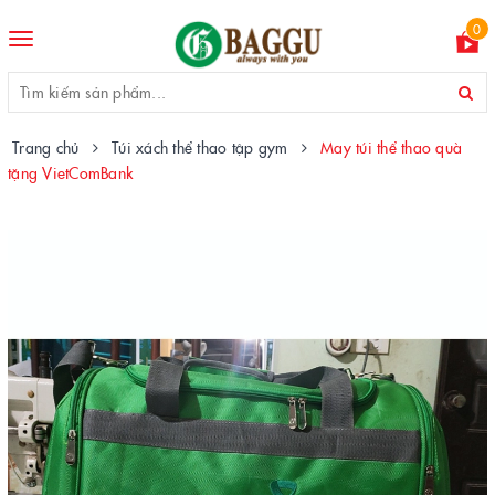
0
Toggle
navigation
Trang chủ
Túi xách thể thao tập gym
May túi thể thao quà
tặng VietComBank