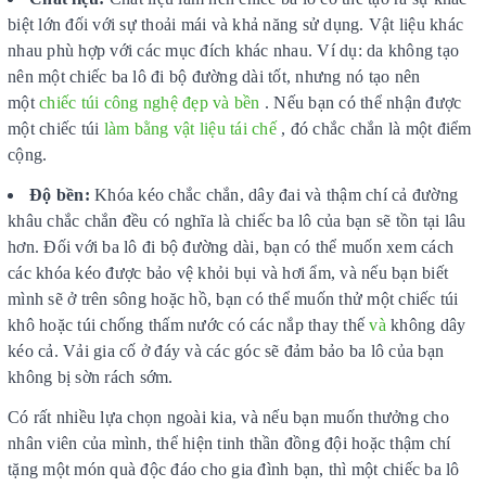
biệt lớn đối với sự thoải mái và khả năng sử dụng. Vật liệu khác
nhau phù hợp với các mục đích khác nhau. Ví dụ: da không tạo
nên một chiếc ba lô đi bộ đường dài tốt, nhưng nó tạo nên
một
chiếc túi công nghệ đẹp và bền
. Nếu bạn có thể nhận được
một chiếc túi
làm bằng vật liệu tái chế
, đó chắc chắn là một điểm
cộng.
Độ bền:
Khóa kéo chắc chắn, dây đai và thậm chí cả đường
khâu chắc chắn đều có nghĩa là chiếc ba lô của bạn sẽ tồn tại lâu
hơn. Đối với ba lô đi bộ đường dài, bạn có thể muốn xem cách
các khóa kéo được bảo vệ khỏi bụi và hơi ẩm, và nếu bạn biết
mình sẽ ở trên sông hoặc hồ, bạn có thể muốn thử một chiếc túi
khô hoặc túi chống thấm nước có các nắp thay thế
và
không dây
kéo cả. Vải gia cố ở đáy và các góc sẽ đảm bảo ba lô của bạn
không bị sờn rách sớm.
Có rất nhiều lựa chọn ngoài kia, và nếu bạn muốn thưởng cho
nhân viên của mình, thể hiện tinh thần đồng đội hoặc thậm chí
tặng một món quà độc đáo cho gia đình bạn, thì một chiếc ba lô