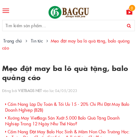
0
Toggle
navigation
Trang chủ
Tin tức
Mẹo đặt may ba lô quà tặng, balo quảng
cáo
Mẹo đặt may ba lô quà tặng, balo
quảng cáo
Đăng bởi
VIETBAGS NET
vào lúc 04/05/2023
Cẩm Nang Lập Dự Toán & Tối Ưu 15 - 20% Chi Phí Đặt May Balo
Doanh Nghiệp (B2B)
Xưởng May VietBags Sản Xuất 5.000 Balo Quà Tặng Doanh
Nghiệp Trong 12 Ngày Như Thế Nào?
Cẩm Nang Đặt May Balo Học Sinh & Mầm Non Cho Trường Học: