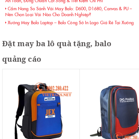
An Toàn, Đúng Chuẩn Cột Sống & Tiết Kiệm Chi Phí
Cẩm Nang So Sánh Vải May Balo: D600, D1680, Canvas & PU –
Nên Chọn Loại Vải Nào Cho Doanh Nghiệp?
Xưởng May Balo Laptop – Balo Công Sở In Logo Giá Rẻ Tại Xưởng
Đặt may ba lô quà tặng, balo
quảng cáo