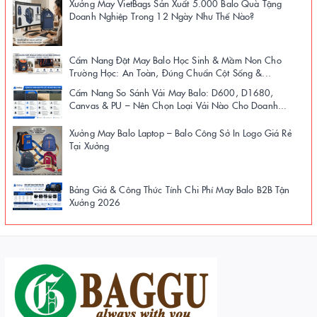
Xưởng May VietBags Sản Xuất 5.000 Balo Quà Tặng
Doanh Nghiệp Trong 12 Ngày Như Thế Nào?
Cẩm Nang Đặt May Balo Học Sinh & Mầm Non Cho
Trường Học: An Toàn, Đúng Chuẩn Cột Sống &...
Cẩm Nang So Sánh Vải May Balo: D600, D1680,
Canvas & PU – Nên Chọn Loại Vải Nào Cho Doanh...
Xưởng May Balo Laptop – Balo Công Sở In Logo Giá Rẻ
Tại Xưởng
Bảng Giá & Công Thức Tính Chi Phí May Balo B2B Tận
Xưởng 2026