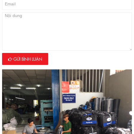
GỬI BÌNH LUẬN