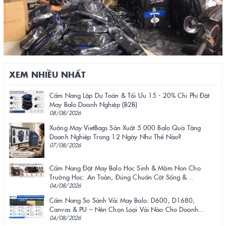
XEM NHIỀU NHẤT
Cẩm Nang Lập Dự Toán & Tối Ưu 15 - 20% Chi Phí Đặt
May Balo Doanh Nghiệp (B2B)
08/08/2026
Xưởng May VietBags Sản Xuất 5.000 Balo Quà Tặng
Doanh Nghiệp Trong 12 Ngày Như Thế Nào?
07/08/2026
Cẩm Nang Đặt May Balo Học Sinh & Mầm Non Cho
Trường Học: An Toàn, Đúng Chuẩn Cột Sống &...
04/08/2026
Cẩm Nang So Sánh Vải May Balo: D600, D1680,
Canvas & PU – Nên Chọn Loại Vải Nào Cho Doanh...
04/08/2026