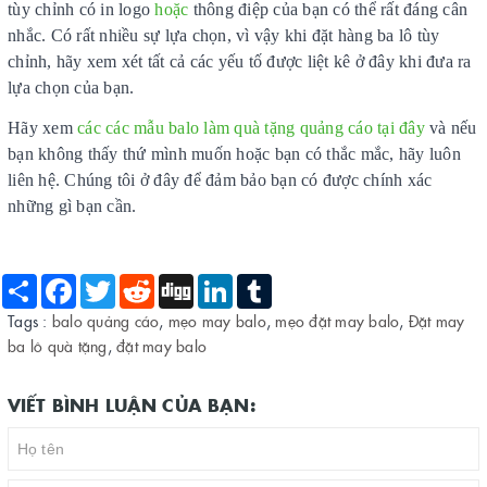
tùy chỉnh có in logo
hoặc
thông điệp của bạn có thể rất đáng cân
nhắc. Có rất nhiều sự lựa chọn, vì vậy khi đặt hàng ba lô tùy
chỉnh, hãy xem xét tất cả các yếu tố được liệt kê ở đây khi đưa ra
lựa chọn của bạn.
Hãy xem
các các mẫu balo làm quà tặng quảng cáo tại đây
và nếu
bạn không thấy thứ mình muốn hoặc bạn có thắc mắc, hãy luôn
liên hệ. Chúng tôi ở đây để đảm bảo bạn có được chính xác
những gì bạn cần.
Share
Facebook
Twitter
Reddit
Digg
LinkedIn
Tumblr
Tags :
balo quảng cáo
,
mẹo may balo
,
mẹo đặt may balo
,
Đặt may
ba lô quà tặng
,
đặt may balo
VIẾT BÌNH LUẬN CỦA BẠN: