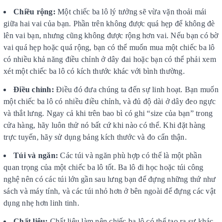
Chiều rộng:
Một chiếc ba lô lý tưởng sẽ vừa vặn thoải mái
giữa hai vai của bạn. Phần trên không được quá hẹp để không đè
lên vai bạn, nhưng cũng không được rộng hơn vai. Nếu bạn có bờ
vai quá hẹp hoặc quá rộng, bạn có thể muốn mua một chiếc ba lô
có nhiều khả năng điều chỉnh ở dây đai hoặc bạn có thể phải xem
xét một chiếc ba lô có kích thước khác với bình thường.
Điều chỉnh:
Điều đó đưa chúng ta đến sự linh hoạt. Bạn muốn
một chiếc ba lô có nhiều điều chỉnh, và đủ độ dài ở dây đeo ngực
và thắt lưng. Ngay cả khi trên bao bì có ghi “size của bạn” trong
cửa hàng, hãy luôn thử nó bất cứ khi nào có thể. Khi đặt hàng
trực tuyến, hãy sử dụng bảng kích thước và đo cẩn thận.
Túi và ngăn:
Các túi và ngăn phù hợp có thể là một phần
quan trọng của một chiếc ba lô tốt. Ba lô đi học hoặc túi công
nghệ nên có các túi lớn gần sau lưng bạn để đựng những thứ như
sách và máy tính, và các túi nhỏ hơn ở bên ngoài để đựng các vật
dụng nhẹ hơn linh tinh.
Chất liệu:
Chất liệu làm nên chiếc ba lô có thể tạo ra sự khác