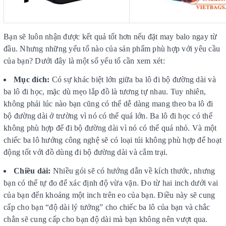
Bạn sẽ luôn nhận được kết quả tốt hơn nếu đặt may balo ngay từ
đầu. Nhưng những yếu tố nào của sản phẩm phù hợp với yêu cầu
của bạn? Dưới đây là một số yếu tố cần xem xét:
Mục đích:
Có sự khác biệt lớn giữa ba lô đi bộ đường dài và
ba lô đi học, mặc dù mẹo lắp đồ là tương tự nhau. Tuy nhiên,
không phải lúc nào bạn cũng có thể dễ dàng mang theo ba lô đi
bộ đường dài ở trường vì nó có thể quá lớn. Ba lô đi học có thể
không phù hợp để đi bộ đường dài vì nó có thể quá nhỏ. Và một
chiếc ba lô hướng công nghệ sẽ có loại túi không phù hợp để hoạt
động tốt với đồ dùng đi bộ đường dài và cắm trại.
Chiều dài:
Nhiều gói sẽ có hướng dẫn về kích thước, nhưng
bạn có thể tự đo để xác định độ vừa vặn. Đo từ hai inch dưới vai
của bạn đến khoảng một inch trên eo của bạn. Điều này sẽ cung
cấp cho bạn “độ dài lý tưởng” cho chiếc ba lô của bạn và chắc
chắn sẽ cung cấp cho bạn độ dài mà bạn không nên vượt qua.