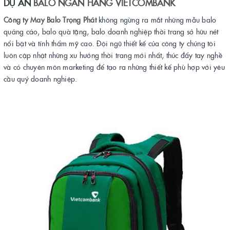
DỰ ÁN
BALO NGÂN HÀNG
VIETCOMBANK
Công ty May Balo Trọng Phát
không ngừng ra mắt những mẫu balo
quảng cáo, balo quà tặng, balo doanh nghiệp thời trang sở hữu nét
nổi bật và tính thẩm mỹ cao. Đội ngũ thiết kế của công ty chúng tôi
luôn cập nhật những xu hướng thời trang mới nhất, thúc đẩy tay nghề
và có chuyên môn marketing để tạo ra những thiết kế phù hợp với yêu
cầu quý doanh nghiệp.