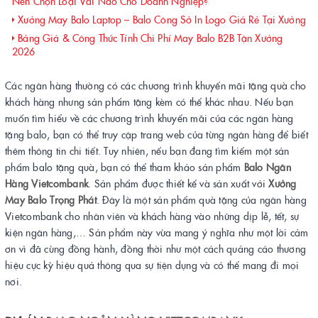
Nên Chọn Loại Vải Nào Cho Doanh Nghiệp?
Xưởng May Balo Laptop – Balo Công Sở In Logo Giá Rẻ Tại Xưởng
Bảng Giá & Công Thức Tính Chi Phí May Balo B2B Tận Xưởng
2026
Các ngân hàng thường có các chương trình khuyến mãi tặng quà cho
khách hàng nhưng sản phẩm tặng kèm có thể khác nhau. Nếu bạn
muốn tìm hiểu về các chương trình khuyến mãi của các ngân hàng
tặng balo, bạn có thể truy cập trang web của từng ngân hàng để biết
thêm thông tin chi tiết. Tuy nhiên, nếu bạn đang tìm kiếm một sản
phẩm balo tặng quà, bạn có thể tham khảo sản phẩm
Balo Ngân
Hàng Vietcombank
. Sản phẩm được thiết kế và sản xuất với
Xưởng
May Balo Trọng Phát
. Đây là một sản phẩm quà tặng của ngân hàng
Vietcombank cho nhân viên và khách hàng vào những dịp lễ, tết, sự
kiện ngân hàng,… Sản phẩm này vừa mang ý nghĩa như một lời cảm
ơn vì đã cùng đồng hành, đồng thời như một cách quảng cáo thương
hiệu cực kỳ hiệu quả thông qua sự tiện dụng và có thể mang đi mọi
nơi.