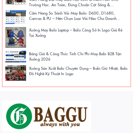
Trường Học: An Toàn, Đúng Chuẩn Cột Sống &...
Cẩm Nang So Sánh Vải May Balo: D600, D1680,
Canvas & PU – Nên Chọn Loại Vải Nào Cho Doanh...
Xưởng May Balo Laptop – Balo Công Sở In Logo Giá Rẻ
Tại Xưởng
Bảng Giá & Công Thức Tính Chi Phí May Balo B2B Tận
Xưởng 2026
Xưởng Sản Xuất Balo Chuyên Dụng – Balo Giữ Nhiệt, Balo
Đồ Nghề Kỹ Thuật In Logo