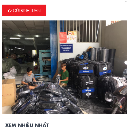
GỬI BÌNH LUẬN
XEM NHIỀU NHẤT