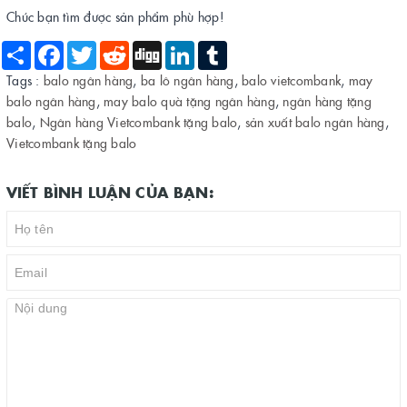
Chúc bạn tìm được sản phẩm phù hợp!
Share
Facebook
Twitter
Reddit
Digg
LinkedIn
Tumblr
Tags :
balo ngân hàng
,
ba lô ngân hàng
,
balo vietcombank
,
may
balo ngân hàng
,
may balo quà tặng ngân hàng
,
ngân hàng tặng
balo
,
Ngân hàng Vietcombank tặng balo
,
sản xuất balo ngân hàng
,
Vietcombank tặng balo
VIẾT BÌNH LUẬN CỦA BẠN: