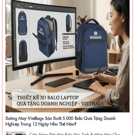
Xưởng May VietBags Sản Xuất 5.000 Balo Quà Tặng Doanh
Nghiệp Trong 12 Ngày Như Thế Nào?
Cẩm Nang Đặt May Balo Học Sinh & Mầm Non Cho