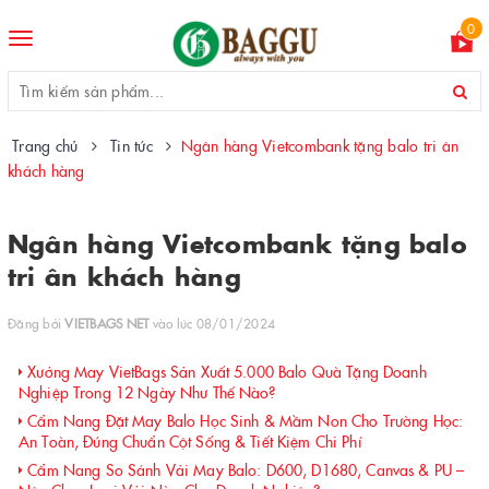
0
Toggle
navigation
Trang chủ
Tin tức
Ngân hàng Vietcombank tặng balo tri ân
khách hàng
Ngân hàng Vietcombank tặng balo
tri ân khách hàng
Đăng bởi
VIETBAGS NET
vào lúc 08/01/2024
Xưởng May VietBags Sản Xuất 5.000 Balo Quà Tặng Doanh
Nghiệp Trong 12 Ngày Như Thế Nào?
Cẩm Nang Đặt May Balo Học Sinh & Mầm Non Cho Trường Học:
An Toàn, Đúng Chuẩn Cột Sống & Tiết Kiệm Chi Phí
Cẩm Nang So Sánh Vải May Balo: D600, D1680, Canvas & PU –