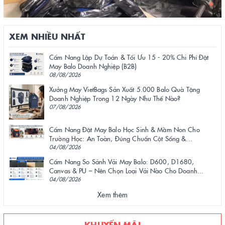
XEM NHIỀU NHẤT
Cẩm Nang Lập Dự Toán & Tối Ưu 15 - 20% Chi Phí Đặt
May Balo Doanh Nghiệp (B2B)
08/08/2026
Xưởng May VietBags Sản Xuất 5.000 Balo Quà Tặng
Doanh Nghiệp Trong 12 Ngày Như Thế Nào?
07/08/2026
Cẩm Nang Đặt May Balo Học Sinh & Mầm Non Cho
Trường Học: An Toàn, Đúng Chuẩn Cột Sống &...
04/08/2026
Cẩm Nang So Sánh Vải May Balo: D600, D1680,
Canvas & PU – Nên Chọn Loại Vải Nào Cho Doanh...
04/08/2026
Xem thêm
KHUYẾN MÃI