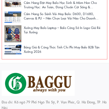
Cẩm Nang Đặt May Balo Học Sinh & Mầm Non Cho
Trường Học: An Toàn, Đúng Chuẩn Cột Sống &...
Cẩm Nang So Sánh Vải May Balo: D600, D1680,
Canvas & PU – Nên Chọn Loại Vải Nào Cho Doanh...
Xưởng May Balo Laptop – Balo Công Sở In Logo Giá Rẻ
Tại Xưởng
Bảng Giá & Công Thức Tính Chi Phí May Balo B2B Tận
Xưởng 2026
Địa chỉ: K6 ngõ 79 Phố Ngô Thì Sỹ, P. Vạn Phúc, Q. Hà Đông, TP. Hà
Nội