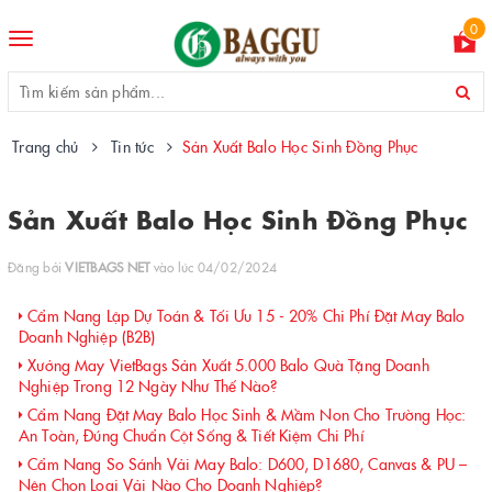
0
Toggle
navigation
Trang chủ
Tin tức
Sản Xuất Balo Học Sinh Đồng Phục
Sản Xuất Balo Học Sinh Đồng Phục
Đăng bởi
VIETBAGS NET
vào lúc 04/02/2024
Cẩm Nang Lập Dự Toán & Tối Ưu 15 - 20% Chi Phí Đặt May Balo
Doanh Nghiệp (B2B)
Xưởng May VietBags Sản Xuất 5.000 Balo Quà Tặng Doanh
Nghiệp Trong 12 Ngày Như Thế Nào?
Cẩm Nang Đặt May Balo Học Sinh & Mầm Non Cho Trường Học:
An Toàn, Đúng Chuẩn Cột Sống & Tiết Kiệm Chi Phí
Cẩm Nang So Sánh Vải May Balo: D600, D1680, Canvas & PU –
Nên Chọn Loại Vải Nào Cho Doanh Nghiệp?