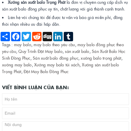
Xưởng sản xuất balo Trọng Phát
là đơn vị chuyên cung cấp dịch vụ
sản xuất balo đồng phục uy tín, chất lượng với giá thành cạnh tranh.
Liên hệ với chúng tôi để được tư vấn và báo giá miễn phí, đồng
thời nhận nhiều ưu đãi hấp dẫn.
Share
Facebook
Twitter
Reddit
Digg
LinkedIn
Tumblr
Tags :
may balo
,
may balo theo yêu cầu
,
may balo đồng phục theo
yêu cầu
,
Quy Trình Đặt May balo
,
sản xuất balo
,
Sản Xuất Balo Học
Sinh Đồng Phục
,
Sản xuất balo đồng phục
,
xưởng balo trọng phát
,
xưởng may balo
,
Xưởng may balo túi xách
,
Xưởng sản xuất balo
Trọng Phát
,
Đặt May Balo Đồng Phục
VIẾT BÌNH LUẬN CỦA BẠN: