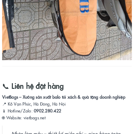
📞
Liên hệ đặt hàng
VietBags – Xưởng sản xuất balo túi xách & quà tặng doanh nghiệp
📍 K6 Vạn Phúc, Hà Đông, Hà Nội
📱 Hotline/Zalo:
0902.280.422
🌐 Website: vietbags.net
Nhận làm mẫu – thiết kế miễn phí – giao hàng toàn