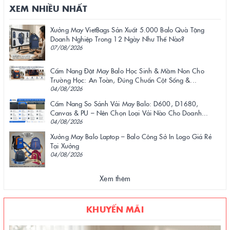
XEM NHIỀU NHẤT
Xưởng May VietBags Sản Xuất 5.000 Balo Quà Tặng
Doanh Nghiệp Trong 12 Ngày Như Thế Nào?
07/08/2026
Cẩm Nang Đặt May Balo Học Sinh & Mầm Non Cho
Trường Học: An Toàn, Đúng Chuẩn Cột Sống &...
04/08/2026
Cẩm Nang So Sánh Vải May Balo: D600, D1680,
Canvas & PU – Nên Chọn Loại Vải Nào Cho Doanh...
04/08/2026
Xưởng May Balo Laptop – Balo Công Sở In Logo Giá Rẻ
Tại Xưởng
04/08/2026
Xem thêm
KHUYẾN MÃI