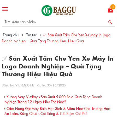
0
Toggle
navigation
Trang chủ
Tin tức
✅ Sản Xuất Tấm Che Yên Xe Máy In Logo
Doanh Nghiệp – Quà Tặng Thương Hiệu Hiệu Quả
✅ Sản Xuất Tấm Che Yên Xe Máy In
Logo Doanh Nghiệp – Quà Tặng
Thương Hiệu Hiệu Quả
Đăng bởi
VIETBAGS NET
vào lúc 30/10/2025
Xưởng May VietBags Sản Xuất 5.000 Balo Quà Tặng Doanh
Nghiệp Trong 12 Ngày Như Thế Nào?
Cẩm Nang Đặt May Balo Học Sinh & Mầm Non Cho Trường Học:
An Toàn, Đúng Chuẩn Cột Sống & Tiết Kiệm Chi Phí