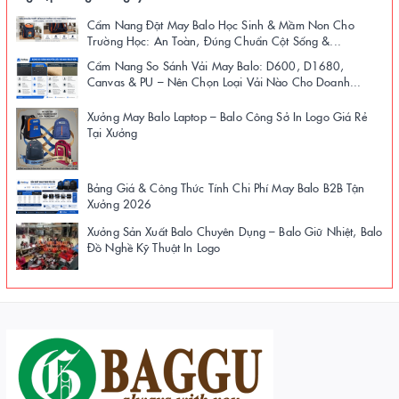
Cẩm Nang Đặt May Balo Học Sinh & Mầm Non Cho
Trường Học: An Toàn, Đúng Chuẩn Cột Sống &...
Cẩm Nang So Sánh Vải May Balo: D600, D1680,
Canvas & PU – Nên Chọn Loại Vải Nào Cho Doanh...
Xưởng May Balo Laptop – Balo Công Sở In Logo Giá Rẻ
Tại Xưởng
Bảng Giá & Công Thức Tính Chi Phí May Balo B2B Tận
Xưởng 2026
Xưởng Sản Xuất Balo Chuyên Dụng – Balo Giữ Nhiệt, Balo
Đồ Nghề Kỹ Thuật In Logo