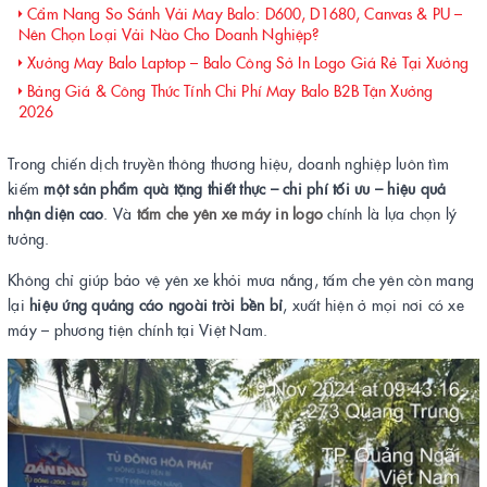
Cẩm Nang So Sánh Vải May Balo: D600, D1680, Canvas & PU –
Nên Chọn Loại Vải Nào Cho Doanh Nghiệp?
Xưởng May Balo Laptop – Balo Công Sở In Logo Giá Rẻ Tại Xưởng
Bảng Giá & Công Thức Tính Chi Phí May Balo B2B Tận Xưởng
2026
Trong chiến dịch truyền thông thương hiệu, doanh nghiệp luôn tìm
kiếm
một sản phẩm quà tặng thiết thực – chi phí tối ưu – hiệu quả
nhận diện cao
. Và
tấm che yên xe máy in logo
chính là lựa chọn lý
tưởng.
Không chỉ giúp bảo vệ yên xe khỏi mưa nắng, tấm che yên còn mang
lại
hiệu ứng quảng cáo ngoài trời bền bỉ
, xuất hiện ở mọi nơi có xe
máy – phương tiện chính tại Việt Nam.