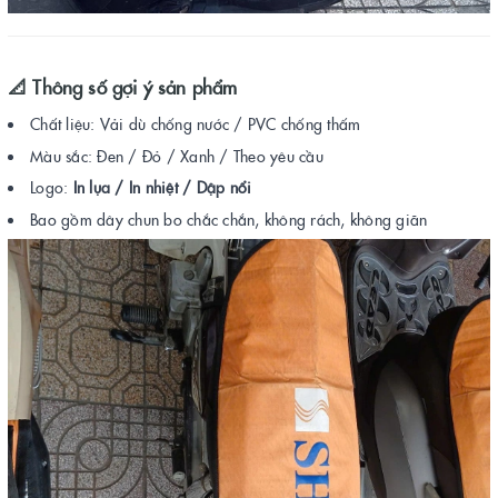
📐
Thông số gợi ý sản phẩm
Chất liệu: Vải dù chống nước / PVC chống thấm
Màu sắc: Đen / Đỏ / Xanh / Theo yêu cầu
Logo:
In lụa / In nhiệt / Dập nổi
Bao gồm dây chun bo chắc chắn, không rách, không giãn