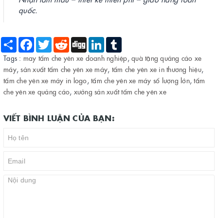
quốc.
Share
Facebook
Twitter
Reddit
Digg
LinkedIn
Tumblr
Tags :
may tấm che yên xe doanh nghiệp
,
quà tặng quảng cáo xe
máy
,
sản xuất tấm che yên xe máy
,
tấm che yên xe in thương hiệu
,
tấm che yên xe máy in logo
,
tấm che yên xe máy số lượng lớn
,
tấm
che yên xe quảng cáo
,
xưởng sản xuất tấm che yên xe
VIẾT BÌNH LUẬN CỦA BẠN: