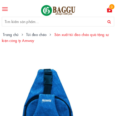
0
Toggle
navigation
Trang chủ
Túi đeo chéo
Sản xuất túi đeo chéo quà tặng sự
kiện công ty Amway