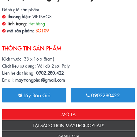
Đánh giá sản phẩm
Thương hiệu:
VIETBAGS
Tình trạng:
Hết hàng
Mã sản phẩm:
BG109
THÔNG TIN SẢN PHẨM
Kích thước: 33 x 16 x 8(cm)
Chất liệu sử dụng: Vải dù 2 sợi Poly
Liên hệ đặt hàng:
0902.280.422
Email:
maytrongphat@gmail.com
Lấy Báo Giá
0902280422
MÔ TẢ
TẠI SAO CHỌN MAYTRONGPHAT?
ĐÁNH GIÁ