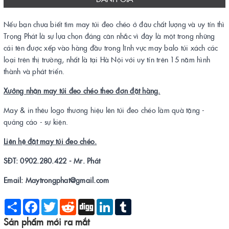
Nếu bạn chưa biết tìm may túi đeo chéo ở đâu chất lượng và uy tín thì
Trọng Phát là sự lựa chọn đáng cân nhắc vì đây là một trong những
cái tên được xếp vào hàng đầu trong lĩnh vực may balo túi xách các
loại trên thị trường, nhất là tại Hà Nội với uy tín trên 15 năm hình
thành và phát triển.
Xưởng nhận may túi đeo chéo theo đơn đặt hàng.
May & in thêu logo thương hiệu lên túi đeo chéo làm quà tặng -
quảng cáo - sự kiện.
Liên hệ đặt may túi đeo chéo.
SĐT: 0902.280.422 - Mr. Phát
Email: Maytrongphat@gmail.com
Share
Facebook
Twitter
Reddit
Digg
LinkedIn
Tumblr
Sản phẩm mới ra mắt