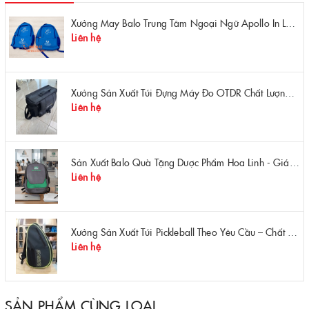
Xưởng May Balo Trung Tâm Ngoại Ngữ Apollo In Logo Giá Rẻ Tại Xưởng
Liên hệ
Xưởng Sản Xuất Túi Đựng Máy Đo OTDR Chất Lượng – Chống Va Đập, Giá Tận Xưởng
Liên hệ
Sản Xuất Balo Quà Tặng Dược Phẩm Hoa Linh - Giá Gốc Tại Xưởng
Liên hệ
Xưởng Sản Xuất Túi Pickleball Theo Yêu Cầu – Chất Lượng, Bền Bỉ, Thiết Kế Độc Quyền
Liên hệ
SẢN PHẨM CÙNG LOẠI