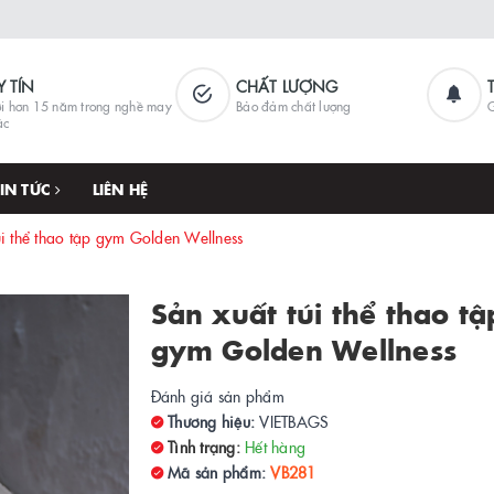
Y TÍN
CHẤT LƯỢNG
i hơn 15 năm trong nghề may
Bảo đảm chất lượng
G
ặc
TIN TỨC
LIÊN HỆ
úi thể thao tập gym Golden Wellness
Sản xuất túi thể thao tậ
gym Golden Wellness
Đánh giá sản phẩm
Thương hiệu:
VIETBAGS
Tình trạng:
Hết hàng
Mã sản phẩm:
VB281