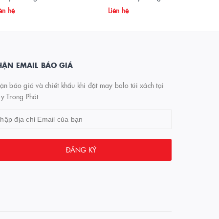
ên hệ
Liên hệ
ẬN EMAIL BÁO GIÁ
n báo giá và chiết khấu khi đặt may balo túi xách tại
y Trọng Phát
ĐĂNG KÝ