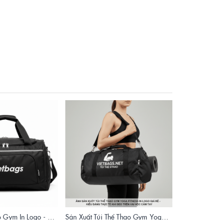
Túi Thể Thao Tập Gym In Logo - Xưởng May Vietbags Uy Tín Giá Rẻ
Sản Xuất Túi Thể Thao Gym Yoga Fitness In Logo Giá Rẻ