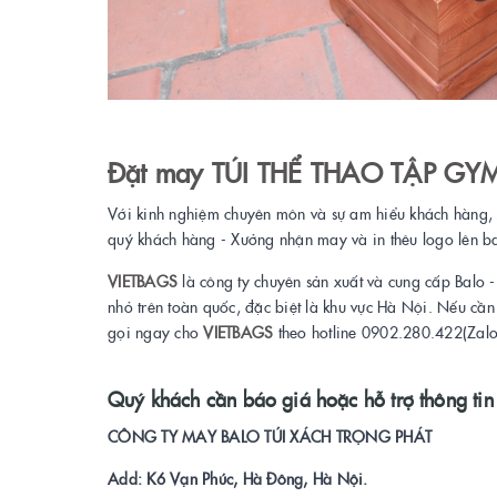
Đặt may
TÚI THỂ THAO TẬP GY
Với kinh nghiệm chuyên môn và sự am hiểu khách hàng,
quý khách hàng - Xưởng nhận may và in thêu logo lên b
VIETBAGS
là công ty chuyên sản xuất và cung cấp Balo 
nhỏ trên toàn quốc, đặc biệt là khu vực Hà Nội. Nếu cầ
gọi ngay cho
VIETBAGS
theo hotline 0902.280.422(Zalo
Quý khách cần báo giá hoặc hỗ trợ thông tin
CÔNG TY MAY BALO TÚI XÁCH TRỌNG PHÁT
Add: K6 Vạn Phúc, Hà Đông, Hà Nội.