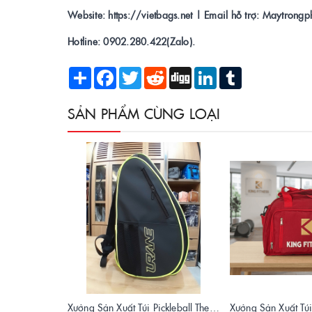
Website: https://vietbags.net | Email hỗ trợ: Maytron
Hotline: 0902.280.422(Zalo).
Share
Facebook
Twitter
Reddit
Digg
LinkedIn
Tumblr
SẢN PHẨM CÙNG LOẠI
Xưởng Sản Xuất Túi Pickleball Theo Yêu Cầu – Chất Lượng, Bền Bỉ, Thiết Kế Độc Quyền