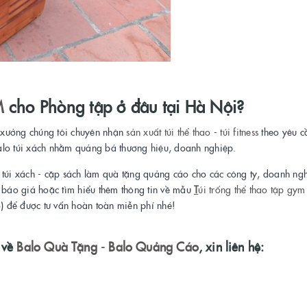
M
cho Phòng tập ở đâu tại Hà Nội?
 xưởng chúng tôi chuyên nhận
sản xuất túi thể thao
-
túi fitness
theo yêu c
alo túi xách nhằm quảng bá thương hiệu, doanh nghiệp.
- túi xách - cặp sách làm quà tặng quảng cáo cho các công ty, doanh ng
n báo giá hoặc tìm hiểu thêm thông tin về mẫu
T
úi trống thể thao tập gym
) để được tư vấn hoàn toàn miễn phí nhé!
 về
Balo Quà Tặng - Balo Quảng Cáo
, xin liên hệ: