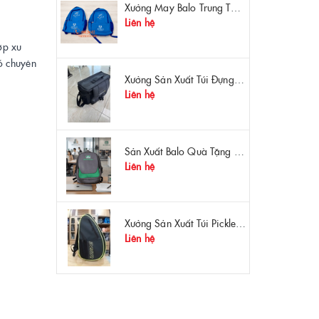
Xưởng May Balo Trung Tâm Ngoại Ngữ Apollo In Logo Giá Rẻ Tại Xưởng
Liên hệ
ợp xu
có chuyên
Xưởng Sản Xuất Túi Đựng Máy Đo OTDR Chất Lượng – Chống Va Đập, Giá Tận Xưởng
Liên hệ
Sản Xuất Balo Quà Tặng Dược Phẩm Hoa Linh - Giá Gốc Tại Xưởng
Liên hệ
Xưởng Sản Xuất Túi Pickleball Theo Yêu Cầu – Chất Lượng, Bền Bỉ, Thiết Kế Độc Quyền
Liên hệ