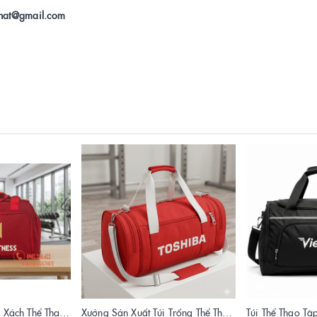
gphat@gmail.com
Xưởng Sản Xuất Túi Xách Thể Thao Tập Gym King Fitness Giá Gốc, Chất Lượng Cao
Xưởng Sản Xuất Túi Trống Thể Thao Quà Tặng Toshiba Cao Cấp | Vietbags