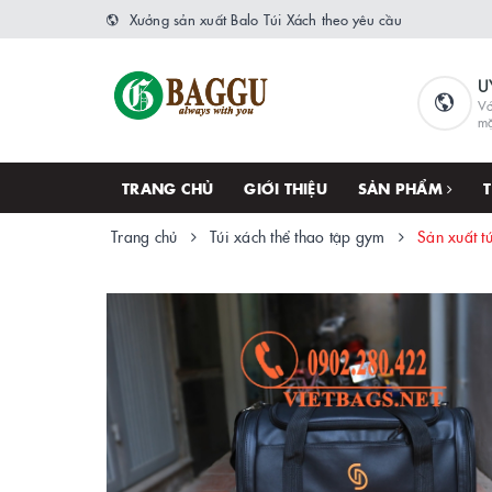
Xưởng sản xuất Balo Túi Xách theo yêu cầu
U
Vớ
m
TRANG CHỦ
GIỚI THIỆU
SẢN PHẨM
Trang chủ
Túi xách thể thao tập gym
Sản xuất t