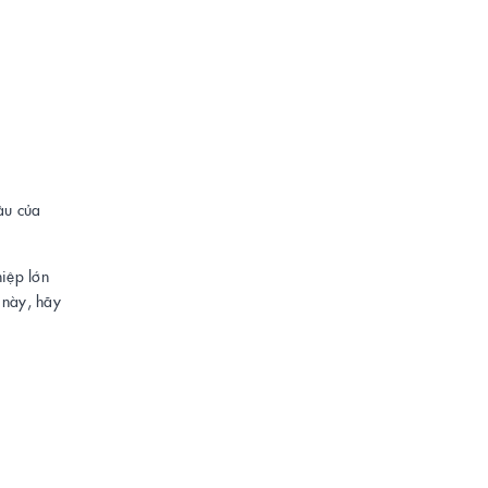
ầu của
hiệp lớn
này, hãy