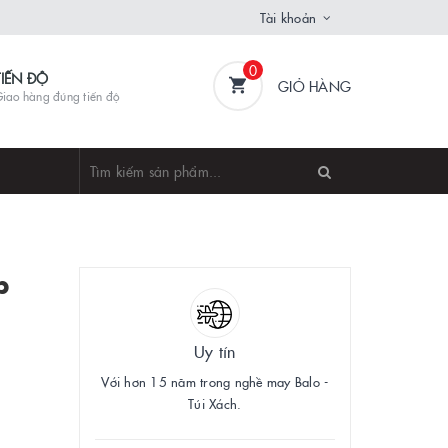
Tài khoản
0
TIẾN ĐỘ
GIỎ HÀNG
iao hàng đúng tiến độ
p
Uy tín
Với hơn 15 năm trong nghề may Balo -
Túi Xách.