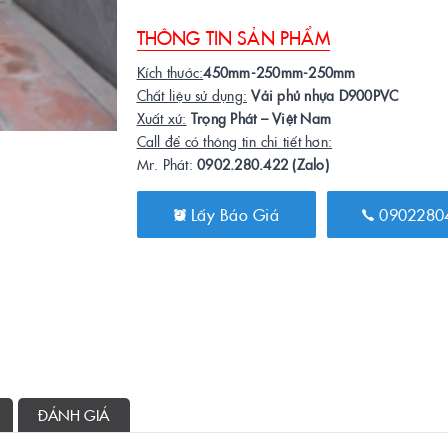
THÔNG TIN SẢN PHẨM
Kích thước:
450mm-250mm-250mm
Chất liệu sử dụng:
Vải phủ nhựa D900PVC
Xuất xứ:
Trọng Phát – Việt Nam
Call để có thông tin chi tiết hơn:
Mr. Phát:
0902.280.422 (Zalo)
Lấy Báo Giá
0902280
ĐÁNH GIÁ