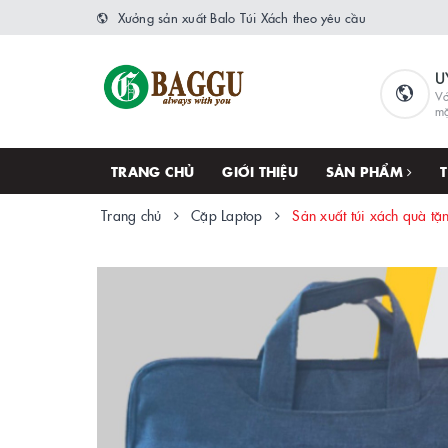
Xưởng sản xuất Balo Túi Xách theo yêu cầu
U
Vớ
m
TRANG CHỦ
GIỚI THIỆU
SẢN PHẨM
Trang chủ
Cặp Laptop
Sản xuất túi xách quà tặ