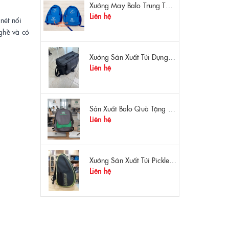
Xưởng May Balo Trung Tâm Ngoại Ngữ Apollo In Logo Giá Rẻ Tại Xưởng
Liên hệ
nét nổi
nghề và có
Xưởng Sản Xuất Túi Đựng Máy Đo OTDR Chất Lượng – Chống Va Đập, Giá Tận Xưởng
Liên hệ
Sản Xuất Balo Quà Tặng Dược Phẩm Hoa Linh - Giá Gốc Tại Xưởng
Liên hệ
Xưởng Sản Xuất Túi Pickleball Theo Yêu Cầu – Chất Lượng, Bền Bỉ, Thiết Kế Độc Quyền
Liên hệ