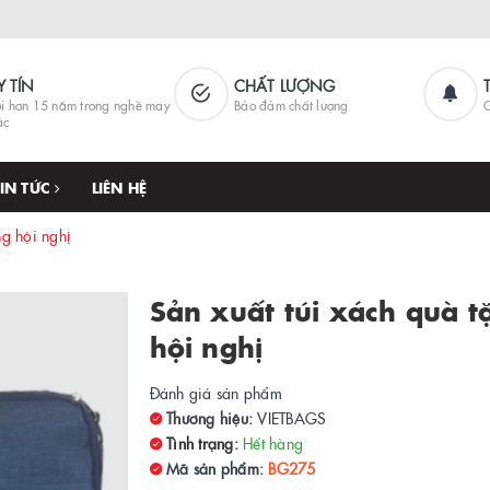
Y TÍN
CHẤT LƯỢNG
i hơn 15 năm trong nghề may
Bảo đảm chất lượng
G
ặc
TIN TỨC
LIÊN HỆ
ng hội nghị
Sản xuất túi xách quà t
hội nghị
Đánh giá sản phẩm
Thương hiệu:
VIETBAGS
Tình trạng:
Hết hàng
Mã sản phẩm:
BG275