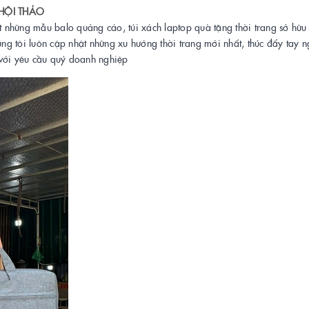
 HỘI THẢO
 những mẫu balo quảng cáo, túi xách laptop quà tặng thời trang sở hữu 
úng tôi luôn cập nhật những xu hướng thời trang mới nhất, thúc đẩy tay 
 với yêu cầu quý doanh nghiệp