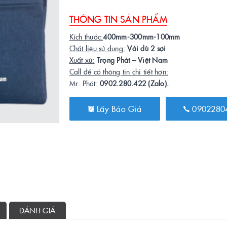
THÔNG TIN SẢN PHẨM
Kích thước:
400mm-300mm-100mm
Chất liệu sử dụng:
Vải dù 2 sợi
Xuất xứ:
Trọng Phát – Việt Nam
Call để có thông tin chi tiết hơn:
Mr. Phát:
0902.280.422 (Zalo).
Lấy Báo Giá
0902280
ĐÁNH GIÁ