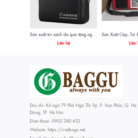
Sản xuất túi xách da quà tặng ngân hàng Agribank - Vietbags Trọng Phát
Liên hệ
Liên
Địa chỉ: K6 ngõ 79 Phố Ngô Thì Sỹ, P. Vạn Phúc, Q. Hà
Đông, TP. Hà Nội
Điện thoại:
0902 280 422
Website:
https://vietbags.net