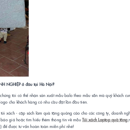
 NGHIỆP ở đâu tại Hà Nội?
chúng tôi có thể nhận sản xuất mẫu balo theo mẫu sẵn mà quý khách cu
 logo cho khách hàng có nhu cầu đặt lần đầu tiên.
- túi xách - cặp sách làm quà tặng quảng cáo cho các công ty, doanh ng
n báo giá hoặc tìm hiểu thêm thông tin về mẫu
Túi xách Laptop quà tặng
 để được tư vấn hoàn toàn miễn phí nhé!