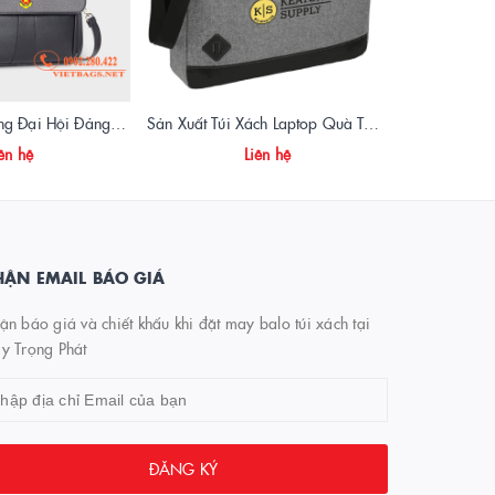
Cặp Da Quà Tặng Đại Hội Đảng | Sản Xuất Theo Yêu Cầu – VietBags Hà Nội
Sản Xuất Túi Xách Laptop Quà Tặng Sự Kiện – Thiết Kế Theo Yêu Cầu, In Logo Chuyên Nghiệp
ên hệ
Liên hệ
ẬN EMAIL BÁO GIÁ
n báo giá và chiết khấu khi đặt may balo túi xách tại
y Trọng Phát
ĐĂNG KÝ