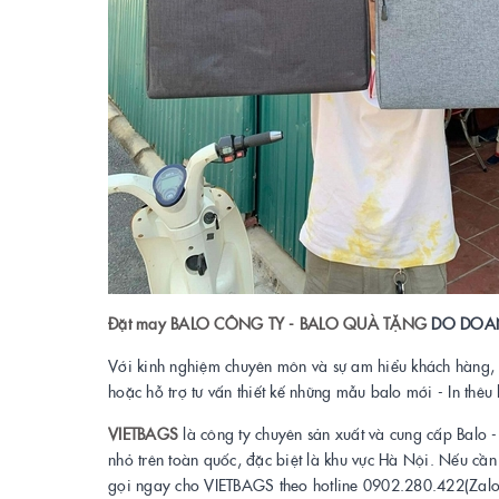
Đặt may BALO CÔNG TY - BALO QUÀ TẶNG
DO DOANH
Với kinh nghiệm chuyên môn và sự am hiểu khách hàng, 
hoặc hỗ trợ tư vấn thiết kế những mẫu balo mới - In thêu
VIETBAGS
là công ty chuyên sản xuất và cung cấp Balo 
nhỏ trên toàn quốc, đặc biệt là khu vực Hà Nội. Nếu cầ
gọi ngay cho VIETBAGS theo hotline 0902.280.422(Zalo)