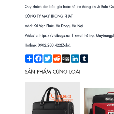
Quý khách cần báo giá hoặc hỗ trợ thông tin về Balo Qu
CÔNG TY MAY TRỌNG PHÁT
Add: K6 Vạn Phúc, Hà Đông, Hà Nội.
Website: https://vietbags.net | Email hỗ trợ: Maytron
Hotline: 0902.280.422(Zalo).
Share
Facebook
Twitter
Reddit
Digg
LinkedIn
Tumblr
SẢN PHẨM CÙNG LOẠI