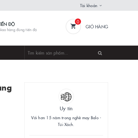
Tài khoản
0
TIẾN ĐỘ
GIỎ HÀNG
iao hàng đúng tiến độ
ặng
Uy tín
Với hơn 15 năm trong nghề may Balo -
Túi Xách.