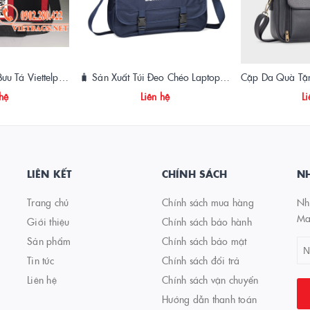
Sản Xuất Cặp, Túi Bưu Tá Viettelpost Chất Lượng Cao | Xưởng May Vietbags
🧳 Sản Xuất Túi Đeo Chéo Laptop Theo Yêu Cầu – VIETBAGS
 hệ
Liên hệ
Li
LIÊN KẾT
CHÍNH SÁCH
NH
Trang chủ
Chính sách mua hàng
Nhậ
Ma
Giới thiệu
Chính sách bảo hành
Sản phẩm
Chính sách bảo mật
Tin tức
Chính sách đổi trả
Liên hệ
Chính sách vận chuyển
Hướng dẫn thanh toán