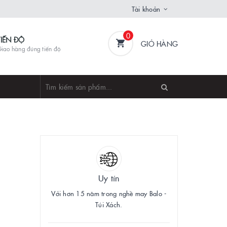
Tài khoản
0
TIẾN ĐỘ
GIỎ HÀNG
iao hàng đúng tiến độ
Uy tín
Với hơn 15 năm trong nghề may Balo -
Túi Xách.