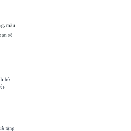
ng, màu
bạn sẽ
ch hỗ
iệp
uà tặng