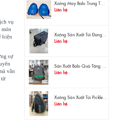
Xưởng May Balo Trung Tâm Ngoại Ngữ Apollo In Logo Giá Rẻ Tại Xưởng
Liên hệ
ịch vụ
t món
Xưởng Sản Xuất Túi Đựng Máy Đo OTDR Chất Lượng – Chống Va Đập, Giá Tận Xưởng
ể hiện
Liên hệ
ưng sự
huyên
Sản Xuất Balo Quà Tặng Dược Phẩm Hoa Linh - Giá Gốc Tại Xưởng
 mà vẫn
Liên hệ
 từ
Xưởng Sản Xuất Túi Pickleball Theo Yêu Cầu – Chất Lượng, Bền Bỉ, Thiết Kế Độc Quyền
Liên hệ