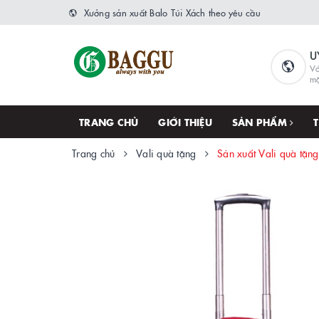
Xưởng sản xuất Balo Túi Xách theo yêu cầu
U
Vớ
m
TRANG CHỦ
GIỚI THIỆU
SẢN PHẨM
Trang chủ
Vali quà tặng
Sản xuất Vali quà tặn