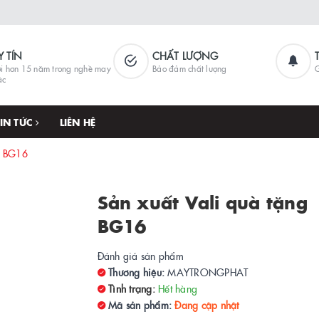
Y TÍN
CHẤT LƯỢNG
i hơn 15 năm trong nghề may
Bảo đảm chất lượng
G
ặc
TIN TỨC
LIÊN HỆ
g BG16
Sản xuất Vali quà tặng
BG16
Đánh giá sản phẩm
Thương hiệu:
MAYTRONGPHAT
Tình trạng:
Hết hàng
Mã sản phẩm:
Đang cập nhật