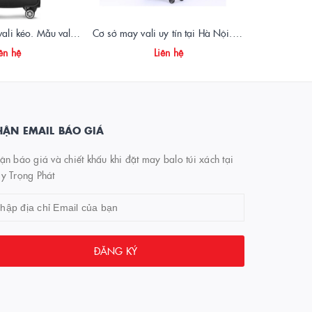
Xưởng sản xuất vali kéo. Mẫu vali kéo quà tặng BG214
Cơ sở may vali uy tín tại Hà Nội. Mẫu vali kéo đẹp
Vali 
ên hệ
Liên hệ
ẬN EMAIL BÁO GIÁ
n báo giá và chiết khấu khi đặt may balo túi xách tại
y Trọng Phát
ĐĂNG KÝ