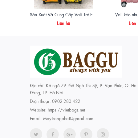
Sản Xuất Và Cung Cấp Vali Trẻ Em – Mẫu Mã Ngộ Nghĩnh, An Toàn, Giá Tận Xưởng
Vali kéo n
Liên hệ
Liên
Địa chỉ: K6 ngõ 79 Phố Ngô Thì Sỹ, P. Vạn Phúc, Q. Hà
Đông, TP. Hà Nội
Điện thoại:
0902 280 422
Website:
https://vietbags.net
Email:
Maytrongphat@gmail.com