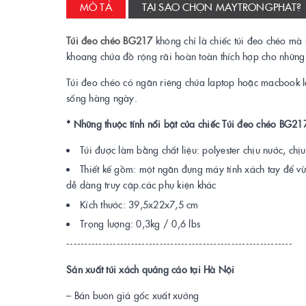
MÔ TẢ
TẠI SAO CHỌN MAYTRONGPHAT?
Túi đeo chéo BG217
không chỉ là chiếc túi đeo chéo mà 
khoang chứa đồ rộng rãi hoàn toàn thích hợp cho những 
Túi đeo chéo có ngăn riêng chứa laptop hoặc macbook lê
sống hàng ngày.
* Những thuộc tính nổi bật của chiếc Túi đeo chéo BG21
Túi được làm bằng chất liệu: polyester chịu nước, chịu t
Thiết kế gồm: một ngăn đựng máy tính xách tay để vừ
dễ dàng truy cập.các phụ kiện khác
Kích thước: 39,5x22x7,5 cm
Trọng lượng: 0,3kg / 0,6 lbs
---------------------------------------------------------------
Sản xuất túi xách quảng cáo tại Hà Nội
– Bán buôn giá gốc xuất xưởng