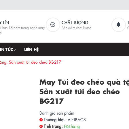
Y TÍN
CHẤT LƯỢNG
i hơn 15 năm trong nghề may
Bảo đảm chất lượng
G
ặc
TIN TỨC
LIÊN HỆ
ặng. Sản xuất túi đeo chéo BG217
May Túi đeo chéo quà t
Sản xuất túi đeo chéo
BG217
Đánh giá sản phẩm
Thương hiệu:
VIETBAGS
Tình trạng:
Hết hàng