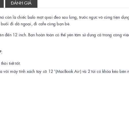
ĐÁNH GIÁ
nó còn là chiếc balo một quai đeo sau lưng, trước ngực vô cùng tiện dụn
buổi đi dã ngoại, đi cafe cùng bạn bè.
n đến 12 inch. Bạn hoàn toàn có thể yên tâm sử dụng cả trong công việc
7:
hời tiết tốt.
a với máy tính xách tay cỡ 12 '(MacBook Air) và 2 túi có khóa kéo bên 