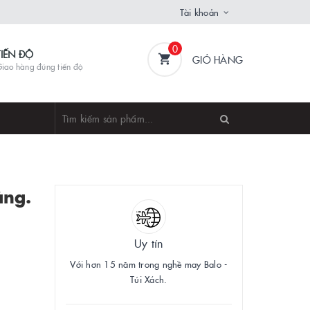
Tài khoản
0
TIẾN ĐỘ
GIỎ HÀNG
iao hàng đúng tiến độ
ặng.
Uy tín
Với hơn 15 năm trong nghề may Balo -
Túi Xách.