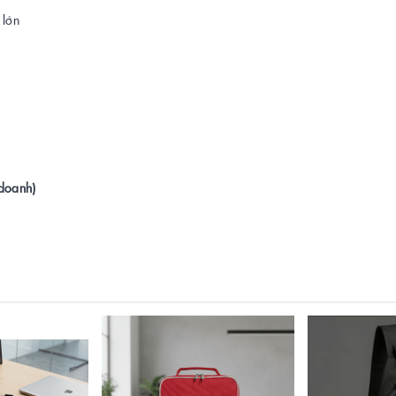
 lớn
 doanh)