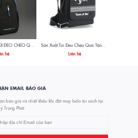
🎁 SẢN XUẤT TÚI ĐEO CHÉO QUÀ TẶNG DSS – THIẾT KẾ RIÊNG, IN LOGO CHUYÊN NGHIỆP
Sản Xuất Túi Đeo Chéo Quà Tặng Doanh Nghiệp – In Logo, Giá Tận Xưởng
ên hệ
Liên hệ
ẬN EMAIL BÁO GIÁ
n báo giá và chiết khấu khi đặt may balo túi xách tại
y Trọng Phát