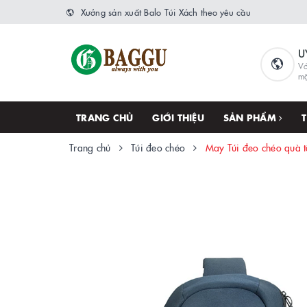
Xưởng sản xuất Balo Túi Xách theo yêu cầu
U
Vớ
m
TRANG CHỦ
GIỚI THIỆU
SẢN PHẨM
Trang chủ
Túi đeo chéo
May Túi đeo chéo quà t