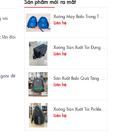
Sản phẩm mới ra mắt
Xưởng May Balo Trung Tâm Ngoại Ngữ Apollo In Logo Giá Rẻ Tại Xưởng
g với
Liên hệ
 lẫn đời
Xưởng Sản Xuất Túi Đựng Máy Đo OTDR Chất Lượng – Chống Va Đập, Giá Tận Xưởng
Liên hệ
ngoài để
Sản Xuất Balo Quà Tặng Dược Phẩm Hoa Linh - Giá Gốc Tại Xưởng
Liên hệ
Xưởng Sản Xuất Túi Pickleball Theo Yêu Cầu – Chất Lượng, Bền Bỉ, Thiết Kế Độc Quyền
Liên hệ