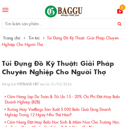
0
Toggle
navigation
Trang chủ
Tin tức
Túi Đựng Đồ Kỹ Thuật: Giải Pháp Chuyên
Nghiệp Cho Người Thợ
Túi Đựng Đồ Kỹ Thuật: Giải Pháp
Chuyên Nghiệp Cho Người Thợ
Đăng bởi
VIETBAGS NET
vào lúc 21/02/2024
Cẩm Nang Lập Dự Toán & Tối Ưu 15 - 20% Chi Phí Đặt May Balo
Doanh Nghiệp (B2B)
Xưởng May VietBags Sản Xuất 5.000 Balo Quà Tặng Doanh
Nghiệp Trong 12 Ngày Như Thế Nào?
Cẩm Nang Đặt May Balo Học Sinh & Mầm Non Cho Trường Học: