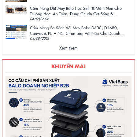
Cẩm Nang Đặt May Balo Học Sinh & Mầm Non Cho
Trường Học: An Toàn, Đúng Chuẩn Cột Sống &...
04/08/2026
Cẩm Nang So Sánh Vải May Balo: D600, D1680,
Canvas & PU – Nên Chọn Loại Vải Nào Cho Doanh...
04/08/2026
Xem thêm
KHUYẾN MÃI