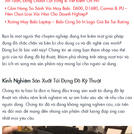
An Toàn, Đúng Chuẩn Cột Sống & Tiết Kiệm Chi Phí
Cẩm Nang So Sánh Vải May Balo: D600, D1680, Canvas & PU –
Nên Chọn Loại Vải Nào Cho Doanh Nghiệp?
Xưởng May Balo Laptop – Balo Công Sở In Logo Giá Rẻ Tại Xưởng
Bạn là một người thợ chuyên nghiệp đang tìm kiếm một giải pháp
đựng đồ chắc chắn và bền bỉ cho dụng cụ và đồ nghề của mình?
Đừng bỏ lỡ bài viết này! Chúng tôi sẽ cùng bạn thâm nhập vào thế
giới của túi đựng đồ kỹ thuật, khám phá những tính năng vượt trội và
lợi ích vô song mà sản phẩm này mang lại cho người sử dụng.
Kinh Nghiệm
Sản Xuất Túi Đựng Đồ Kỹ Thuật
Chúng tôi tự hào là đơn vị hàng đầu trong sản xuất túi đựng đồ kỹ
thuật với nhiều năm kinh nghiệm và sự am hiểu sâu sắc về nhu cầu của
người dùng. Chúng tôi đã và đang không ngừng nghiên cứu, cải tiến
và đổi mới để mang đến những sản phẩm chất lượng đáp ứng cao
nhất mọi yêu cầu.