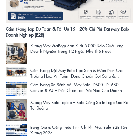
Cẩm Nang Lập Dự Toán & Tối Ưu 15 - 20% Chi Phí Đặt May Balo
Doanh Nghiệp (B2B)
Xưởng May VietBags Sản Xuất 5.000 Balo Quà Tặng
Doanh Nghiệp Trong 12 Ngày Như Thế Nào?
Cẩm Nang Đặt May Balo Học Sinh & Mầm Non Cho
Trường Học: An Toàn, Đúng Chuẩn Cột Sống &...
Cẩm Nang So Sánh Vải May Balo: D600, D1680,
Canvas & PU – Nên Chọn Loại Vải Nào Cho Doanh...
Xưởng May Balo Laptop – Balo Công Sở In Logo Giá Rẻ
Tại Xưởng
Bảng Giá & Công Thức Tính Chi Phí May Balo B2B Tận
Xưởng 2026