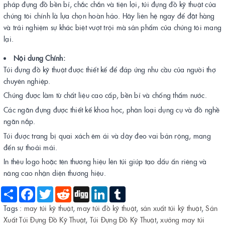
pháp đựng đồ bền bỉ, chắc chắn và tiện lợi, túi đựng đồ kỹ thuật của
chúng tôi chính là lựa chọn hoàn hảo. Hãy liên hệ ngay để đặt hàng
và trải nghiệm sự khác biệt vượt trội mà sản phẩm của chúng tôi mang
lại.
Nội dung Chính:
Túi đựng đồ kỹ thuật được thiết kế để đáp ứng nhu cầu của người thợ
chuyên nghiệp.
Chúng được làm từ chất liệu cao cấp, bền bỉ và chống thấm nước.
Các ngăn đựng được thiết kế khoa học, phân loại dụng cụ và đồ nghề
ngăn nắp.
Túi được trang bị quai xách êm ái và dây đeo vai bản rộng, mang
đến sự thoải mái.
In thêu logo hoặc tên thương hiệu lên túi giúp tạo dấu ấn riêng và
nâng cao nhận diện thương hiệu.
Share
Facebook
Twitter
Reddit
Digg
LinkedIn
Tumblr
Tags :
may túi kỹ thuật
,
may túi đồ kỹ thuật
,
sản xuất túi kỹ thuật
,
Sản
Xuất Túi Đựng Đồ Kỹ Thuật
,
Túi Đựng Đồ Kỹ Thuật
,
xưởng may túi