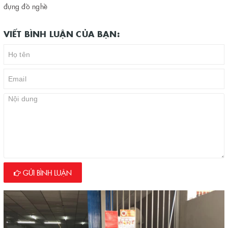
đựng đồ nghề
VIẾT BÌNH LUẬN CỦA BẠN:
GỬI BÌNH LUẬN