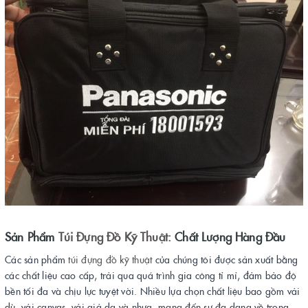
Sản Phẩm
Túi Đựng Đồ Kỹ Thuật
: Chất Lượng Hàng Đầu
Các sản phẩm
túi đựng đồ kỹ thuật
của chúng tôi được sản xuất bằng
các chất liệu cao cấp, trải qua quá trình gia công tỉ mỉ, đảm bảo độ
bền tối đa và chịu lực tuyệt vời. Nhiều lựa chọn chất liệu bao gồm vải
dù, vải canvas, vải giả da và nhựa, mang đến sự đa dạng về trọng