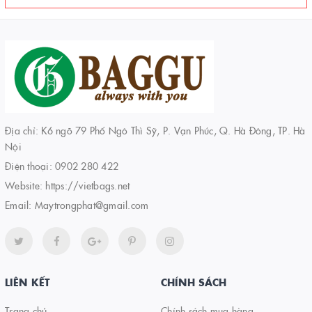
Địa chỉ: K6 ngõ 79 Phố Ngô Thì Sỹ, P. Vạn Phúc, Q. Hà Đông, TP. Hà
Nội
Điện thoại:
0902 280 422
Website:
https://vietbags.net
Email:
Maytrongphat@gmail.com
LIÊN KẾT
CHÍNH SÁCH
Trang chủ
Chính sách mua hàng