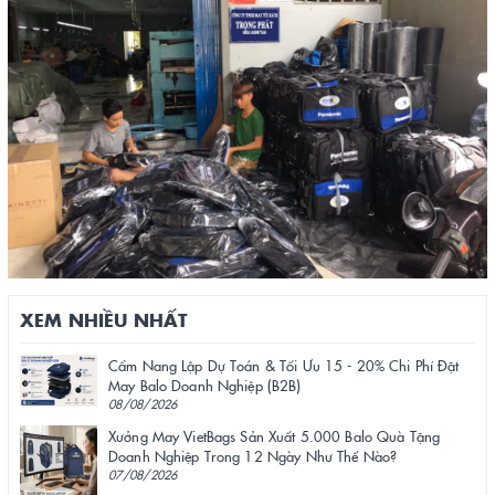
XEM NHIỀU NHẤT
Cẩm Nang Lập Dự Toán & Tối Ưu 15 - 20% Chi Phí Đặt
May Balo Doanh Nghiệp (B2B)
08/08/2026
Xưởng May VietBags Sản Xuất 5.000 Balo Quà Tặng
Doanh Nghiệp Trong 12 Ngày Như Thế Nào?
07/08/2026