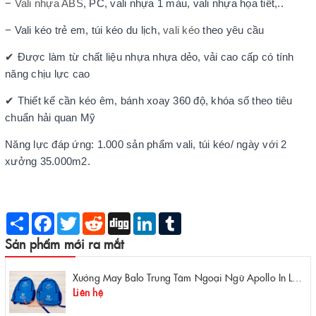
−
Vali nhựa ABS
, PC, vali nhựa 1 màu, vali nhựa họa tiết,..
− Vali kéo trẻ em, túi kéo du lịch,
vali kéo
theo yêu cầu
✔
Được làm từ chất liệu nhựa nhựa dẻo, vải cao cấp có tính
năng chịu lực cao
✔
Thiết kế cần kéo êm, bánh xoay 360 độ, khóa số theo tiêu
chuẩn hải quan Mỹ
Năng lực đáp ứng: 1.000 sản phẩm vali, túi kéo/ ngày với 2
xưởng 35.000m2.
Share
Facebook
Twitter
Reddit
Digg
LinkedIn
Tumblr
Sản phẩm mới ra mắt
Xưởng May Balo Trung Tâm Ngoại Ngữ Apollo In Logo Giá Rẻ Tại Xưởng
Liên hệ