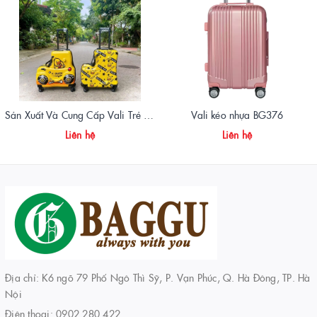
Sản Xuất Và Cung Cấp Vali Trẻ Em – Mẫu Mã Ngộ Nghĩnh, An Toàn, Giá Tận Xưởng
Vali kéo nhựa BG376
Liên hệ
Liên hệ
Địa chỉ: K6 ngõ 79 Phố Ngô Thì Sỹ, P. Vạn Phúc, Q. Hà Đông, TP. Hà
Nội
Điện thoại:
0902 280 422