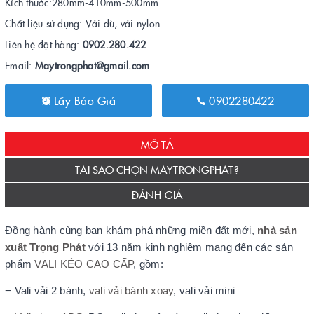
Kích thước:280mm-410mm-500mm
Chất liệu sử dụng: Vải dù, vải nylon
Liên hệ đặt hàng:
0902.280.422
Email:
Maytrongphat@gmail.com
Lấy Báo Giá
0902280422
MÔ TẢ
TẠI SAO CHỌN MAYTRONGPHAT?
ĐÁNH GIÁ
Đồng hành cùng bạn khám phá những miền đất mới,
nhà sản
xuất Trọng Phát
với 13 năm kinh nghiệm mang đến các sản
phẩm
VALI KÉO CAO CẤP
, gồm:
− Vali vải 2 bánh,
vali vải bánh xoay
, vali vải mini