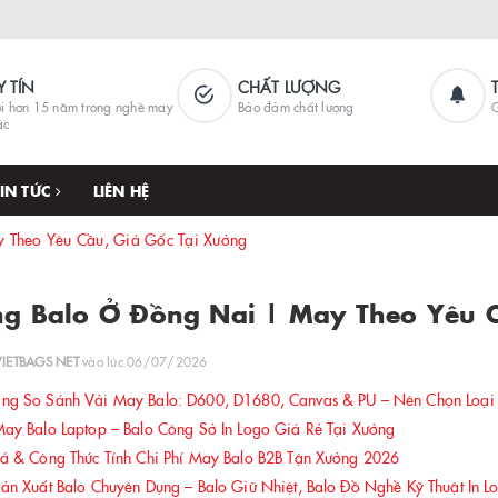
Y TÍN
CHẤT LƯỢNG
i hơn 15 năm trong nghề may
Bảo đảm chất lượng
G
ặc
TIN TỨC
LIÊN HỆ
 Theo Yêu Cầu, Giá Gốc Tại Xưởng
g Balo Ở Đồng Nai | May Theo Yêu C
VIETBAGS NET
vào lúc 06/07/2026
g So Sánh Vải May Balo: D600, D1680, Canvas & PU – Nên Chọn Loại
y Balo Laptop – Balo Công Sở In Logo Giá Rẻ Tại Xưởng
 & Công Thức Tính Chi Phí May Balo B2B Tận Xưởng 2026
n Xuất Balo Chuyên Dụng – Balo Giữ Nhiệt, Balo Đồ Nghề Kỹ Thuật In L