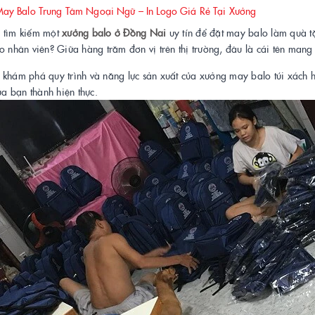
ay Balo Trung Tâm Ngoại Ngữ – In Logo Giá Rẻ Tại Xưởng
 tìm kiếm một
xưởng balo ở Đồng Nai
uy tín để đặt may balo làm quà t
o nhân viên? Giữa hàng trăm đơn vị trên thị trường, đâu là cái tên mang l
 khám phá quy trình và năng lực sản xuất của xưởng may balo túi xách 
của bạn thành hiện thực.