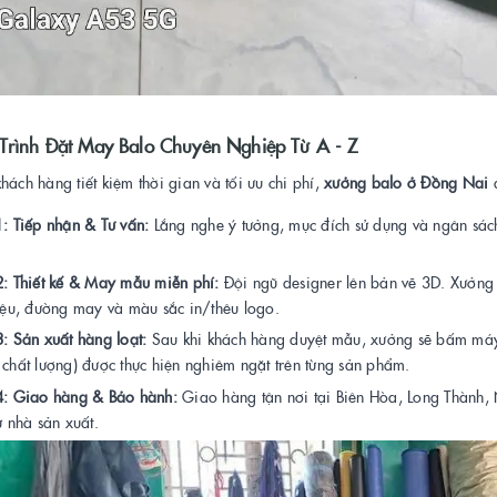
Trình Đặt May Balo Chuyên Nghiệp Từ A - Z
hách hàng tiết kiệm thời gian và tối ưu chi phí,
xưởng balo ở Đồng Nai
á
: Tiếp nhận & Tư vấn:
Lắng nghe ý tưởng, mục đích sử dụng và ngân sách
2: Thiết kế & May mẫu miễn phí:
Đội ngũ designer lên bản vẽ 3D. Xưởng 
liệu, đường may và màu sắc in/thêu logo.
: Sản xuất hàng loạt:
Sau khi khách hàng duyệt mẫu, xưởng sẽ bấm máy 
 chất lượng) được thực hiện nghiêm ngặt trên từng sản phẩm.
4: Giao hàng & Bảo hành:
Giao hàng tận nơi tại Biên Hòa, Long Thành, 
từ nhà sản xuất.