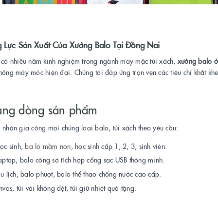
 Lực Sản Xuất Của Xưởng Balo Tại Đồng Nai
ị có nhiều năm kinh nghiệm trong ngành may mặc túi xách,
xưởng balo 
hống máy móc hiện đại. Chúng tôi đáp ứng trọn vẹn các tiêu chí khắt khe 
ạng dòng sản phẩm
 nhận gia công mọi chủng loại balo, túi xách theo yêu cầu:
ọc sinh,
ba lô mầm non
, học sinh cấp 1, 2, 3, sinh viên.
aptop, balo công sở tích hợp cổng sạc USB thông minh.
u lịch, balo phượt, balo thể thao chống nước cao cấp.
nvas, túi vải không dệt, túi giữ nhiệt quà tặng.