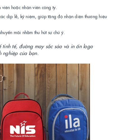
 viên hoặc nhân viên công ty.
ác dịp lễ, kỷ niệm, giúp tăng độ nhận diện thương hiệu
khuyến mãi nhằm thu hút sự chú ý.
ế tinh tế, đường may sắc sảo và in ấn logo
h nghiệp của bạn.