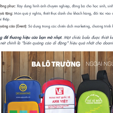
đồng phục
:
Xây dựng hình ảnh chuyên nghiệp, đồng bộ cho học sinh, sinh
quà tặng
:
Món quà ý nghĩa, thiết thực dành cho khách hàng, đối tác vào c
hí thấp.
quảng cáo (Event)
:
Sử dụng trong các chiến dịch marketing, chương trình 
g để thương hiệu của bạn mờ nhạt.
Một chiếc balo được thiết k
 nét chính là "biển quảng cáo di động" hiệu quả nhất cho doan