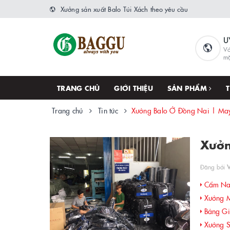
Xưởng sản xuất Balo Túi Xách theo yêu cầu
U
Vớ
m
TRANG CHỦ
GIỚI THIỆU
SẢN PHẨM
Trang chủ
Tin tức
Xưởng Balo Ở Đồng Nai | May
Xưởn
Đăng bởi
Cẩm Nan
Xưởng Ma
Bảng Giá
Xưởng Sả