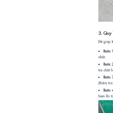
3. Quy 
Để giúp k
Bước 1
nhất.
Bước 
tra chất 
Bước 3
(Kiểm tra
Bước 
hiện lỗi 