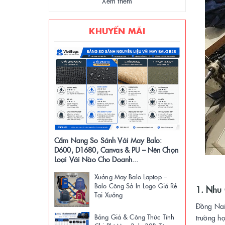
Xem thêm
KHUYẾN MÃI
Cẩm Nang So Sánh Vải May Balo:
D600, D1680, Canvas & PU – Nên Chọn
Loại Vải Nào Cho Doanh...
Xưởng May Balo Laptop –
Balo Công Sở In Logo Giá Rẻ
1. Nhu 
Tại Xưởng
Đồng Nai
Bảng Giá & Công Thức Tính
trường họ