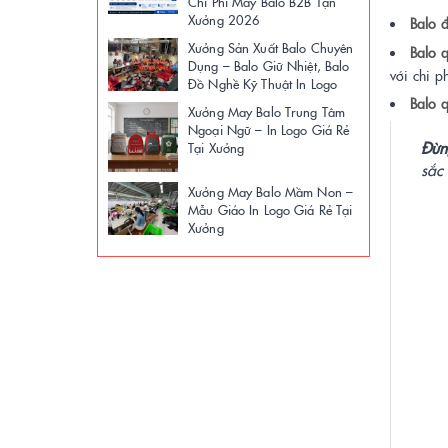
Chi Phí May Balo B2B Tận
Xưởng 2026
Balo 
Xưởng Sản Xuất Balo Chuyên
Balo 
Dụng – Balo Giữ Nhiệt, Balo
với chi p
Đồ Nghề Kỹ Thuật In Logo
Balo 
Xưởng May Balo Trung Tâm
Ngoại Ngữ – In Logo Giá Rẻ
Đừn
Tại Xưởng
sắc
Xưởng May Balo Mầm Non –
Mẫu Giáo In Logo Giá Rẻ Tại
Xưởng