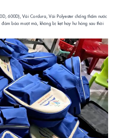
00D, 600D), Vải Cordura, Vải Polyester chống thấm nước
ín, đảm bảo mượt mà, không bị kẹt hay hư hỏng sau thời