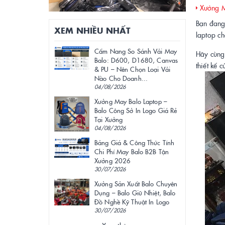
Xưởng M
Bạn đang
XEM NHIỀU NHẤT
laptop ch
Cẩm Nang So Sánh Vải May
Hãy cùng
Balo: D600, D1680, Canvas
thiết kế 
& PU – Nên Chọn Loại Vải
Nào Cho Doanh...
04/08/2026
Xưởng May Balo Laptop –
Balo Công Sở In Logo Giá Rẻ
Tại Xưởng
04/08/2026
Bảng Giá & Công Thức Tính
Chi Phí May Balo B2B Tận
Xưởng 2026
30/07/2026
Xưởng Sản Xuất Balo Chuyên
Dụng – Balo Giữ Nhiệt, Balo
Đồ Nghề Kỹ Thuật In Logo
30/07/2026