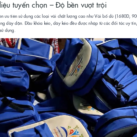
liệu tuyển chọn – Độ bền vượt trội
n ưu tiên sử dụng các loại vải chất lượng cao như Vải bố dù (1680D, 9
trong dày dặn. Đầu khóa kéo, dây kéo đều được nhập từ các đối tác uy t
sử dụng.