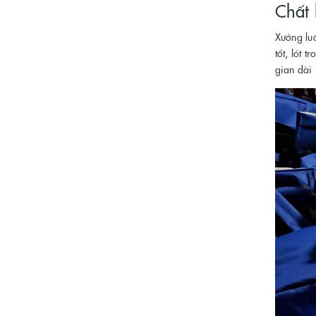
Chất 
Xưởng luô
tốt, lót 
gian dài 