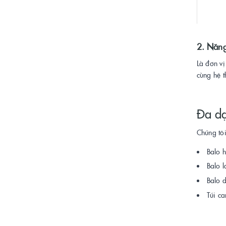
2. Năng
Là đơn v
cùng hệ t
Đa d
Chúng tôi
Balo h
Balo l
Balo d
Túi ca