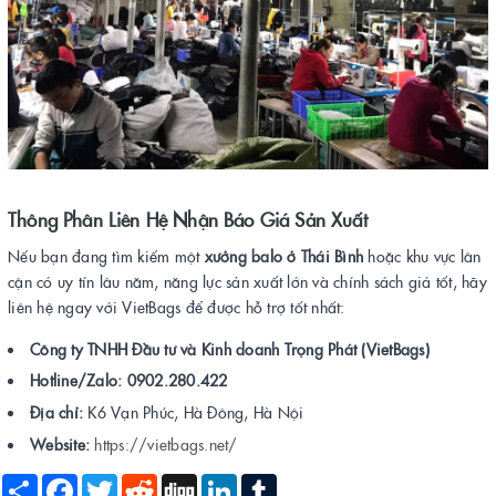
Thông Phân Liên Hệ Nhận Báo Giá Sản Xuất
Nếu bạn đang tìm kiếm một
xưởng balo ở Thái Bình
hoặc khu vực lân
cận có uy tín lâu năm, năng lực sản xuất lớn và chính sách giá tốt, hãy
liên hệ ngay với VietBags để được hỗ trợ tốt nhất:
Công ty TNHH Đầu tư và Kinh doanh Trọng Phát (VietBags)
Hotline/Zalo:
0902.280.422
Địa chỉ:
K6 Vạn Phúc, Hà Đông, Hà Nội
Website:
https://vietbags.net/
Share
Facebook
Twitter
Reddit
Digg
LinkedIn
Tumblr