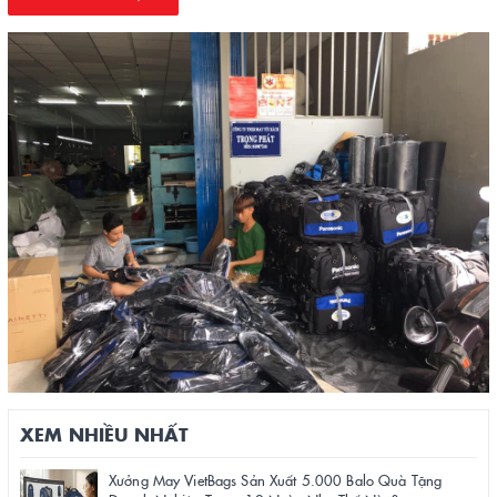
XEM NHIỀU NHẤT
Xưởng May VietBags Sản Xuất 5.000 Balo Quà Tặng