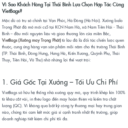
Vì Sao Khách Hàng Tại Thái Bình Lựa Chọn Hợp Tác Cùng
VietBags?
Mặc dù có trụ sở chính tại Vạn Phúc, Hà Đông (Hà Nội). Xưởng balo
Trọng Phát đã mở mới cs5 tại KCN Nam Hà, xã Nam Tiền Hải - Thái
Bình – đầu mối nguyên liệu và giao thương lớn của miền Bắc,
VietBags (Xưởng may Trọng Phát)
từ lâu đã là đối tác chiến lược quen
thuộc, cung ứng hàng vạn sản phẩm mỗi năm cho thị trường Thái Bình
(TP. Thái Bình, Đông Hưng, Hưng Hà, Kiến Xương, Quỳnh Phụ, Thái
Thụy, Tiền Hải, Vũ Thư) nhờ những lợi thế vượt trội:
1. Giá Gốc Tại Xưởng – Tối Ưu Chi Phí
VietBags sở hữu hệ thống nhà xưởng quy mô, quy trình khép kín 100%
từ khâu cắt vải, in thêu logo đến may hoàn thiện và kiểm tra chất
lượng (QC). Vì không qua bất kỳ công ty thương mại hay trung gian
nào, chúng tôi cam kết mức giá sỉ cạnh tranh nhất thị trường, giúp
doanh nghiệp tiết kiệm chi phí tối đa.