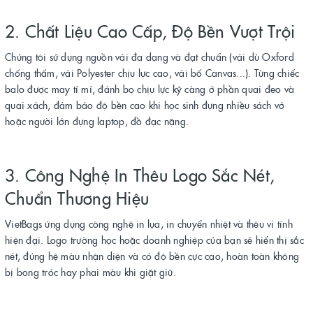
2. Chất Liệu Cao Cấp, Độ Bền Vượt Trội
Chúng tôi sử dụng nguồn vải đa dạng và đạt chuẩn (vải dù Oxford
chống thấm, vải Polyester chịu lực cao, vải bố Canvas...). Từng chiếc
balo được may tỉ mỉ, đánh bọ chịu lực kỹ càng ở phần quai đeo và
quai xách, đảm bảo độ bền cao khi học sinh đựng nhiều sách vở
hoặc người lớn đựng laptop, đồ đạc nặng.
3. Công Nghệ In Thêu Logo Sắc Nét,
Chuẩn Thương Hiệu
VietBags ứng dụng công nghệ in lụa, in chuyển nhiệt và thêu vi tính
hiện đại. Logo trường học hoặc doanh nghiệp của bạn sẽ hiển thị sắc
nét, đúng hệ màu nhận diện và có độ bền cực cao, hoàn toàn không
bị bong tróc hay phai màu khi giặt giũ.