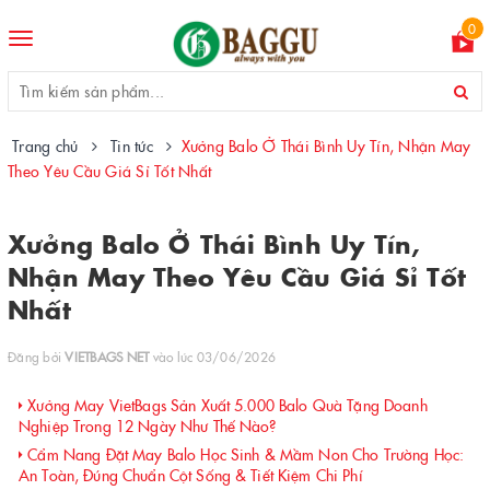
0
Toggle
navigation
Trang chủ
Tin tức
Xưởng Balo Ở Thái Bình Uy Tín, Nhận May
Theo Yêu Cầu Giá Sỉ Tốt Nhất
Xưởng Balo Ở Thái Bình Uy Tín,
Nhận May Theo Yêu Cầu Giá Sỉ Tốt
Nhất
Đăng bởi
VIETBAGS NET
vào lúc 03/06/2026
Xưởng May VietBags Sản Xuất 5.000 Balo Quà Tặng Doanh
Nghiệp Trong 12 Ngày Như Thế Nào?
Cẩm Nang Đặt May Balo Học Sinh & Mầm Non Cho Trường Học:
An Toàn, Đúng Chuẩn Cột Sống & Tiết Kiệm Chi Phí