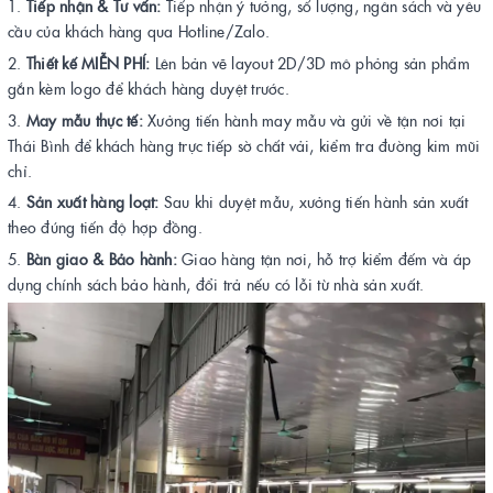
Tiếp nhận & Tư vấn:
Tiếp nhận ý tưởng, số lượng, ngân sách và yêu
cầu của khách hàng qua Hotline/Zalo.
Thiết kế MIỄN PHÍ:
Lên bản vẽ layout 2D/3D mô phỏng sản phẩm
gắn kèm logo để khách hàng duyệt trước.
May mẫu thực tế:
Xưởng tiến hành may mẫu và gửi về tận nơi tại
Thái Bình để khách hàng trực tiếp sờ chất vải, kiểm tra đường kim mũi
chỉ.
Sản xuất hàng loạt:
Sau khi duyệt mẫu, xưởng tiến hành sản xuất
theo đúng tiến độ hợp đồng.
Bàn giao & Bảo hành:
Giao hàng tận nơi, hỗ trợ kiểm đếm và áp
dụng chính sách bảo hành, đổi trả nếu có lỗi từ nhà sản xuất.