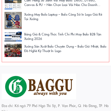
Cẩm Nang So Sánh Vải May Balo: D600, D1680,
Canvas & PU – Nên Chọn Loại Vải Nào Cho Doanh...
Xưởng May Balo Laptop – Balo Công Sở In Logo Giá Rẻ
Tại Xưởng
Bảng Giá & Công Thức Tính Chi Phí May Balo B2B Tận
Xưởng 2026
Xưởng Sản Xuất Balo Chuyên Dụng – Balo Giữ Nhiệt, Balo
Đồ Nghề Kỹ Thuật In Logo
Địa chỉ: K6 ngõ 79 Phố Ngô Thì Sỹ, P. Vạn Phúc, Q. Hà Đông, TP. Hà