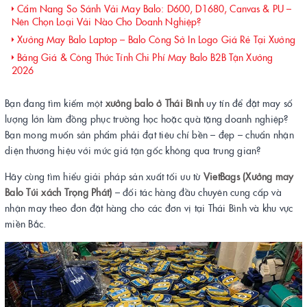
Cẩm Nang So Sánh Vải May Balo: D600, D1680, Canvas & PU –
Nên Chọn Loại Vải Nào Cho Doanh Nghiệp?
Xưởng May Balo Laptop – Balo Công Sở In Logo Giá Rẻ Tại Xưởng
Bảng Giá & Công Thức Tính Chi Phí May Balo B2B Tận Xưởng
2026
Bạn đang tìm kiếm một
xưởng balo ở Thái Bình
uy tín để đặt may số
lượng lớn làm đồng phục trường học hoặc quà tặng doanh nghiệp?
Bạn mong muốn sản phẩm phải đạt tiêu chí bền – đẹp – chuẩn nhận
diện thương hiệu với mức giá tận gốc không qua trung gian?
Hãy cùng tìm hiểu giải pháp sản xuất tối ưu từ
VietBags (Xưởng may
Balo Túi xách Trọng Phát)
– đối tác hàng đầu chuyên cung cấp và
nhận may theo đơn đặt hàng cho các đơn vị tại Thái Bình và khu vực
miền Bắc.