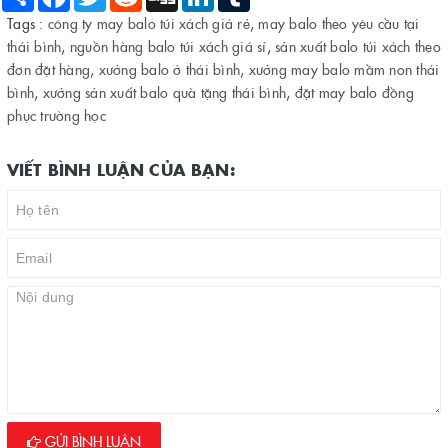
Tags :
công ty may balo túi xách giá rẻ
,
may balo theo yêu cầu tại
thái bình
,
nguồn hàng balo túi xách giá sỉ
,
sản xuất balo túi xách theo
đơn đặt hàng
,
xưởng balo ở thái bình
,
xưởng may balo mầm non thái
bình
,
xưởng sản xuất balo quà tặng thái bình
,
đặt may balo đồng
phục trường học
VIẾT BÌNH LUẬN CỦA BẠN:
GỬI BÌNH LUẬN