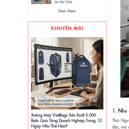
04/08/2026
Xem thêm
KHUYẾN MÃI
1. Nhu 
Xưởng May VietBags Sản Xuất 5.000
Thái Nguy
Balo Quà Tặng Doanh Nghiệp Trong 12
Ngày Như Thế Nào?
đặc, mà c