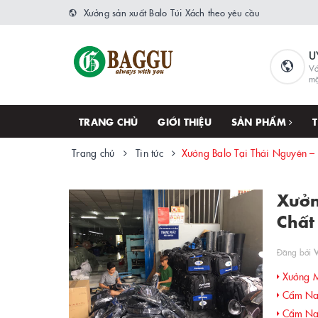
Xưởng sản xuất Balo Túi Xách theo yêu cầu
U
Vớ
m
TRANG CHỦ
GIỚI THIỆU
SẢN PHẨM
Trang chủ
Tin tức
Xưởng Balo Tại Thái Nguyên –
Xưởn
Chất
Đăng bởi
Xưởng M
Cẩm Nan
Cẩm Nan