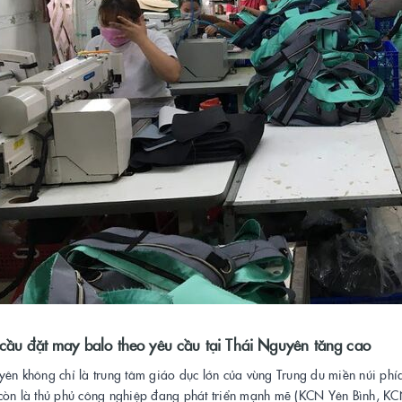
cầu đặt may balo theo yêu cầu tại Thái Nguyên tăng cao
ên không chỉ là trung tâm giáo dục lớn của vùng Trung du miền núi phí
òn là thủ phủ công nghiệp đang phát triển mạnh mẽ (KCN Yên Bình, KCN 