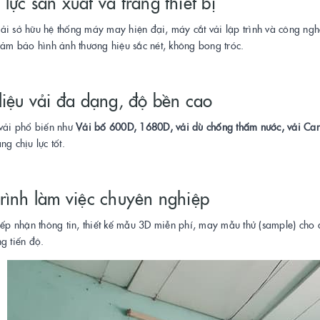
lực sản xuất và trang thiết bị
i sở hữu hệ thống máy may hiện đại, máy cắt vải lập trình và công nghệ in
đảm bảo hình ảnh thương hiệu sắc nét, không bong tróc.
liệu vải đa dạng, độ bền cao
 vải phổ biến như
Vải bố 600D, 1680D, vải dù chống thấm nước, vải Can
ng chịu lực tốt.
rình làm việc chuyên nghiệp
iếp nhận thông tin, thiết kế mẫu 3D miễn phí, may mẫu thử (sample) cho
g tiến độ.