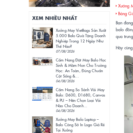
Xưởng Ma
Bảng Giá
XEM NHIỀU NHẤT
Bạn đang
balo đồng
Xưởng May VietBags Sản Xuất
5.000 Balo Quà Tặng Doanh
qua trun
Nghiệp Trong 12 Ngày Như
Thế Nào?
Hãy cùng 
07/08/2026
Cẩm Nang Đặt May Balo Học
Sinh & Mầm Non Cho Trường
Học: An Toàn, Đúng Chuẩn
Cột Sống &...
04/08/2026
Cẩm Nang So Sánh Vải May
Balo: D600, D1680, Canvas
& PU – Nên Chọn Loại Vải
Nào Cho Doanh...
04/08/2026
Xưởng May Balo Laptop –
Balo Công Sở In Logo Giá Rẻ
Tại Xưởng