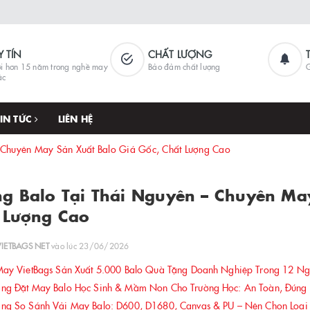
Y TÍN
CHẤT LƯỢNG
i hơn 15 năm trong nghề may
Bảo đảm chất lượng
G
ặc
TIN TỨC
LIÊN HỆ
 Chuyên May Sản Xuất Balo Giá Gốc, Chất Lượng Cao
g Balo Tại Thái Nguyên – Chuyên Ma
 Lượng Cao
VIETBAGS NET
vào lúc 23/06/2026
ay VietBags Sản Xuất 5.000 Balo Quà Tặng Doanh Nghiệp Trong 12 N
g Đặt May Balo Học Sinh & Mầm Non Cho Trường Học: An Toàn, Đúng Ch
g So Sánh Vải May Balo: D600, D1680, Canvas & PU – Nên Chọn Loại