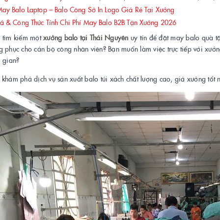
y Balo Laptop – Balo Công Sở In Logo Giá Rẻ Tại Xưởng
 & Công Thức Tính Chi Phí May Balo B2B Tận Xưởng 2026
 tìm kiếm một
xưởng balo tại Thái Nguyên
uy tín để đặt may balo quà t
 phục cho cán bộ công nhân viên? Bạn muốn làm việc trực tiếp với xưởn
g gian?
khám phá dịch vụ sản xuất balo túi xách chất lượng cao, giá xưởng tốt n