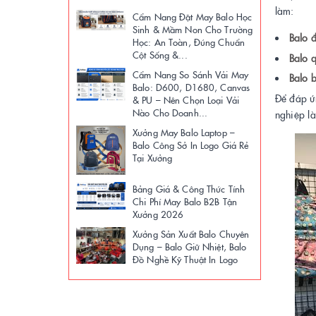
làm:
Cẩm Nang Đặt May Balo Học
Sinh & Mầm Non Cho Trường
Balo 
Học: An Toàn, Đúng Chuẩn
Cột Sống &...
Balo 
Cẩm Nang So Sánh Vải May
Balo 
Balo: D600, D1680, Canvas
Để đáp ứn
& PU – Nên Chọn Loại Vải
Nào Cho Doanh...
nghiệp là
Xưởng May Balo Laptop –
Balo Công Sở In Logo Giá Rẻ
Tại Xưởng
Bảng Giá & Công Thức Tính
Chi Phí May Balo B2B Tận
Xưởng 2026
Xưởng Sản Xuất Balo Chuyên
Dụng – Balo Giữ Nhiệt, Balo
Đồ Nghề Kỹ Thuật In Logo