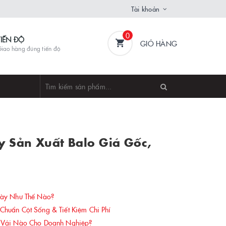
Tài khoản
0
TIẾN ĐỘ
GIỎ HÀNG
iao hàng đúng tiến độ
y Sản Xuất Balo Giá Gốc,
gày Như Thế Nào?
uẩn Cột Sống & Tiết Kiệm Chi Phí
 Vải Nào Cho Doanh Nghiệp?