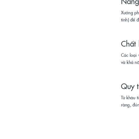
Năng 
Xưởng phả
tính) để 
Chất 
Các loại
và khả nă
Quy t
Từ khâu t
ràng, đún