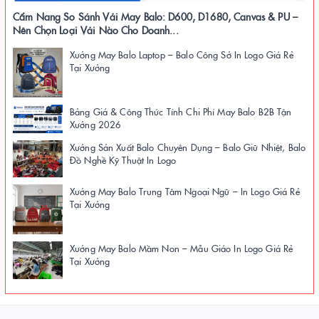
Cẩm Nang So Sánh Vải May Balo: D600, D1680, Canvas & PU –
Nên Chọn Loại Vải Nào Cho Doanh...
Xưởng May Balo Laptop – Balo Công Sở In Logo Giá Rẻ
Tại Xưởng
Bảng Giá & Công Thức Tính Chi Phí May Balo B2B Tận
Xưởng 2026
Xưởng Sản Xuất Balo Chuyên Dụng – Balo Giữ Nhiệt, Balo
Đồ Nghề Kỹ Thuật In Logo
Xưởng May Balo Trung Tâm Ngoại Ngữ – In Logo Giá Rẻ
Tại Xưởng
Xưởng May Balo Mầm Non – Mẫu Giáo In Logo Giá Rẻ
Tại Xưởng