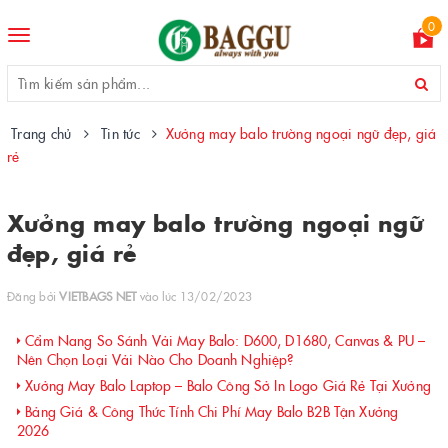
0
Toggle
navigation
Trang chủ
Tin tức
Xưởng may balo trường ngoại ngữ đẹp, giá
rẻ
Xưởng may balo trường ngoại ngữ
đẹp, giá rẻ
Đăng bởi
VIETBAGS NET
vào lúc 13/02/2023
Cẩm Nang So Sánh Vải May Balo: D600, D1680, Canvas & PU –
Nên Chọn Loại Vải Nào Cho Doanh Nghiệp?
Xưởng May Balo Laptop – Balo Công Sở In Logo Giá Rẻ Tại Xưởng
Bảng Giá & Công Thức Tính Chi Phí May Balo B2B Tận Xưởng
2026