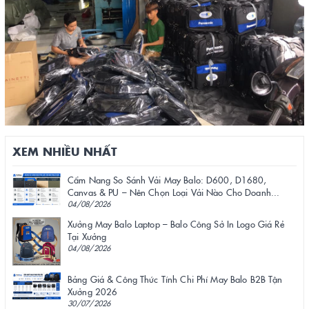
XEM NHIỀU NHẤT
Cẩm Nang So Sánh Vải May Balo: D600, D1680,
Canvas & PU – Nên Chọn Loại Vải Nào Cho Doanh...
04/08/2026
Xưởng May Balo Laptop – Balo Công Sở In Logo Giá Rẻ
Tại Xưởng
04/08/2026
Bảng Giá & Công Thức Tính Chi Phí May Balo B2B Tận
Xưởng 2026
30/07/2026