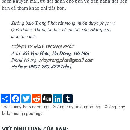
sách khuyến mãi, ưu đãi dành cho bạn và tiến hành đặt lịch
hẹn để tham khảo chi tiết hơn.
Xưởng balo Trọng Phát rất mong muốn được phục vụ
Quý khách. Thông tin liên hệ chi tiết của xưởng may
balo túi xách
CÔNG TY MAY TRỌNG PHÁT
Add:
K6 Vạn Phúc, Hà Đông, Hà Nội
.
Email hỗ trợ:
Maytrongphat@gmail.com
Hotline:
0902.280.422(Zalo).
Share
Facebook
Twitter
Reddit
Digg
LinkedIn
Tumblr
Tags :
may balo ngoại ngữ
,
Xưởng may balo ngoại ngữ
,
Xưởng may
balo trường ngoại ngữ
VIẾT BÌNH LUẬN CỦA BẠN: