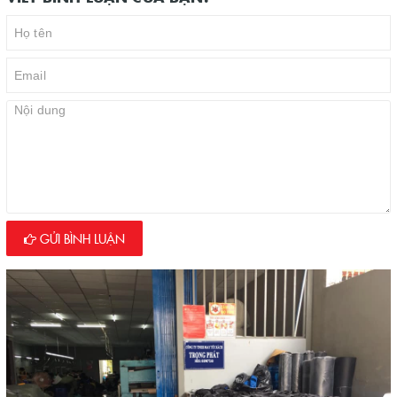
GỬI BÌNH LUẬN