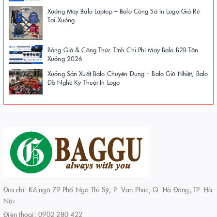
Xưởng May Balo Laptop – Balo Công Sở In Logo Giá Rẻ
Tại Xưởng
Bảng Giá & Công Thức Tính Chi Phí May Balo B2B Tận
Xưởng 2026
Xưởng Sản Xuất Balo Chuyên Dụng – Balo Giữ Nhiệt, Balo
Đồ Nghề Kỹ Thuật In Logo
Địa chỉ: K6 ngõ 79 Phố Ngô Thì Sỹ, P. Vạn Phúc, Q. Hà Đông, TP. Hà
Nội
Điện thoại:
0902 280 422