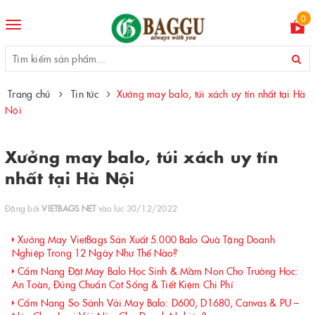
0
Toggle
navigation
Trang chủ
Tin tức
Xưởng may balo, túi xách uy tín nhất tại Hà
Nội
Xưởng may balo, túi xách uy tín
nhất tại Hà Nội
Đăng bởi
VIETBAGS NET
vào lúc 30/12/2022
Xưởng May VietBags Sản Xuất 5.000 Balo Quà Tặng Doanh
Nghiệp Trong 12 Ngày Như Thế Nào?
Cẩm Nang Đặt May Balo Học Sinh & Mầm Non Cho Trường Học:
An Toàn, Đúng Chuẩn Cột Sống & Tiết Kiệm Chi Phí
Cẩm Nang So Sánh Vải May Balo: D600, D1680, Canvas & PU –