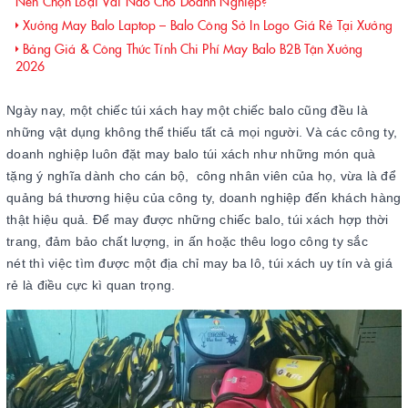
Nên Chọn Loại Vải Nào Cho Doanh Nghiệp?
Xưởng May Balo Laptop – Balo Công Sở In Logo Giá Rẻ Tại Xưởng
Bảng Giá & Công Thức Tính Chi Phí May Balo B2B Tận Xưởng
2026
Ngày nay, một chiếc túi xách hay một chiếc balo cũng đều là
những vật dụng không thể thiếu tất cả mọi người. Và các công ty,
doanh nghiệp luôn đặt may balo túi xách như những món quà
tặng ý nghĩa dành cho cán bộ, công nhân viên của họ, vừa là để
quảng bá thương hiệu của công ty, doanh nghiệp đến khách hàng
thật hiệu quả. Để may được những chiếc balo, túi xách hợp thời
trang, đảm bảo chất lượng, in ấn hoặc thêu logo công ty sắc
nét thì việc tìm được một địa chỉ may ba lô, túi xách uy tín và giá
rẻ là điều cực kì quan trọng.