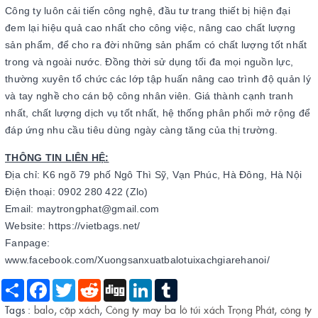
Công ty luôn cải tiến công nghệ, đầu tư trang thiết bị hiện đại
đem lại hiệu quả cao nhất cho công việc, nâng cao chất lượng
sản phẩm, để cho ra đời những sản phẩm có chất lượng tốt nhất
trong và ngoài nước. Đồng thời sử dụng tối đa mọi nguồn lực,
thường xuyên tổ chức các lớp tập huấn nâng cao trình độ quản lý
và tay nghề cho cán bộ công nhân viên. Giá thành cạnh tranh
nhất, chất lượng dịch vụ tốt nhất, hệ thống phân phối mở rộng để
đáp ứng nhu cầu tiêu dùng ngày càng tăng của thị trường.
THÔNG TIN LIÊN HỆ:
Địa chỉ: K6 ngõ 79 phố Ngô Thì Sỹ, Vạn Phúc, Hà Đông, Hà Nội
Điện thoại: 0902 280 422 (Zlo)
Email: maytrongphat@gmail.com
Website: https://vietbags.net/
Fanpage:
www.facebook.com/Xuongsanxuatbalotuixachgiarehanoi/
Share
Facebook
Twitter
Reddit
Digg
LinkedIn
Tumblr
Tags :
balo
,
cặp xách
,
Công ty may ba lô túi xách Trọng Phát
,
công ty