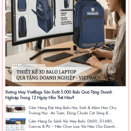
Xưởng May VietBags Sản Xuất 5.000 Balo Quà Tặng Doanh
Nghiệp Trong 12 Ngày Như Thế Nào?
Cẩm Nang Đặt May Balo Học Sinh & Mầm Non Cho
Trường Học: An Toàn, Đúng Chuẩn Cột Sống &...
Cẩm Nang So Sánh Vải May Balo: D600, D1680,
Canvas & PU – Nên Chọn Loại Vải Nào Cho Doanh...