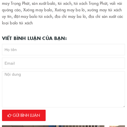
may Trọng Phát
,
sản xuất balô
,
túi xách
,
túi xách Trọng Phát
,
vali vải
quảng cáo
,
Xưởng may balo
,
Xưởng may ba lô
,
xưởng may túi xách
uy tín
,
đặt may balo túi xách
,
địa chỉ may ba lô
,
địa chỉ sản xuất các
loại balo túi xách
VIẾT BÌNH LUẬN CỦA BẠN:
GỬI BÌNH LUẬN