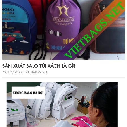
SẢN XUẤT BALO TÚI XÁCH LÀ GÌ?
25/05/2022 - VIETBAGS NET