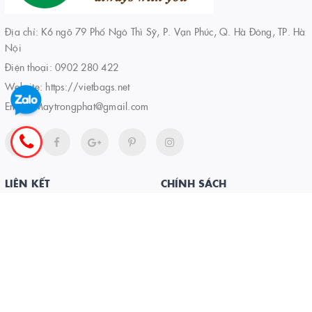
Địa chỉ: K6 ngõ 79 Phố Ngô Thì Sỹ, P. Vạn Phúc, Q. Hà Đông, TP. Hà
Nội
Điện thoại:
0902 280 422
Website:
https://vietbags.net
Email:
Maytrongphat@gmail.com
LIÊN KẾT
CHÍNH SÁCH
Trang chủ
Chính sách mua hàng
Giới thiệu
Chính sách bảo hành
Sản phẩm
Chính sách bảo mật
Tin tức
Chính sách đổi trả
Liên hệ
Chính sách vận chuyển
Hướng dẫn thanh toán