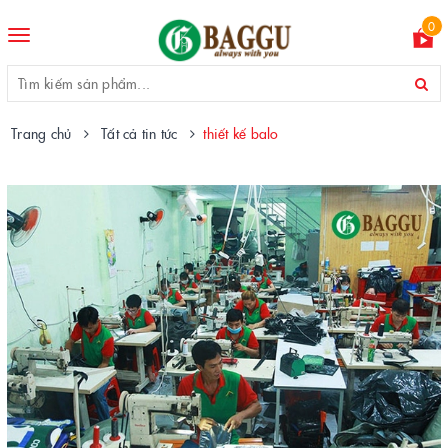
0
Toggle
navigation
Trang chủ
Tất cả tin tức
thiết kế balo