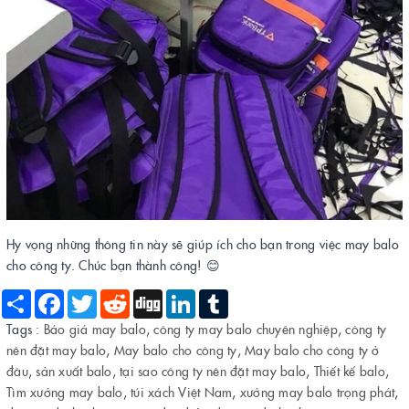
Hy vọng những thông tin này sẽ giúp ích cho bạn trong việc may balo
cho công ty. Chúc bạn thành công! 😊
Share
Facebook
Twitter
Reddit
Digg
LinkedIn
Tumblr
Tags :
Báo giá may balo
,
công ty may balo chuyên nghiệp
,
công ty
nên đặt may balo
,
May balo cho công ty
,
May balo cho công ty ở
đâu
,
sản xuất balo
,
tại sao công ty nên đặt may balo
,
Thiết kế balo
,
Tìm xưởng may balo
,
túi xách Việt Nam
,
xưởng may balo trọng phát
,