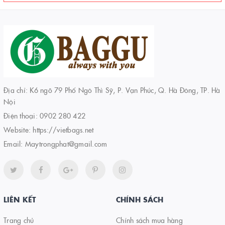
Địa chỉ: K6 ngõ 79 Phố Ngô Thì Sỹ, P. Vạn Phúc, Q. Hà Đông, TP. Hà
Nội
Điện thoại:
0902 280 422
Website:
https://vietbags.net
Email:
Maytrongphat@gmail.com
LIÊN KẾT
CHÍNH SÁCH
Trang chủ
Chính sách mua hàng