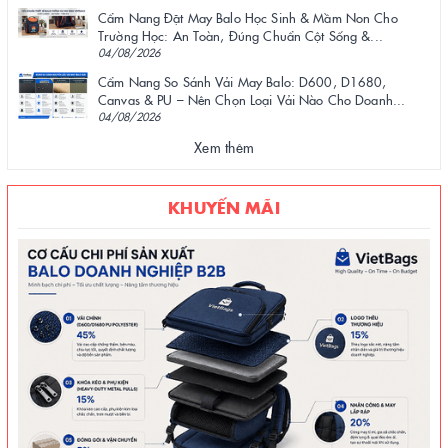
Cẩm Nang Đặt May Balo Học Sinh & Mầm Non Cho
Trường Học: An Toàn, Đúng Chuẩn Cột Sống &...
04/08/2026
Cẩm Nang So Sánh Vải May Balo: D600, D1680,
Canvas & PU – Nên Chọn Loại Vải Nào Cho Doanh...
04/08/2026
Xem thêm
KHUYẾN MÃI