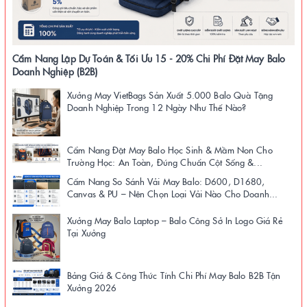
Cẩm Nang Lập Dự Toán & Tối Ưu 15 - 20% Chi Phí Đặt May Balo
Doanh Nghiệp (B2B)
Xưởng May VietBags Sản Xuất 5.000 Balo Quà Tặng
Doanh Nghiệp Trong 12 Ngày Như Thế Nào?
Cẩm Nang Đặt May Balo Học Sinh & Mầm Non Cho
Trường Học: An Toàn, Đúng Chuẩn Cột Sống &...
Cẩm Nang So Sánh Vải May Balo: D600, D1680,
Canvas & PU – Nên Chọn Loại Vải Nào Cho Doanh...
Xưởng May Balo Laptop – Balo Công Sở In Logo Giá Rẻ
Tại Xưởng
Bảng Giá & Công Thức Tính Chi Phí May Balo B2B Tận
Xưởng 2026