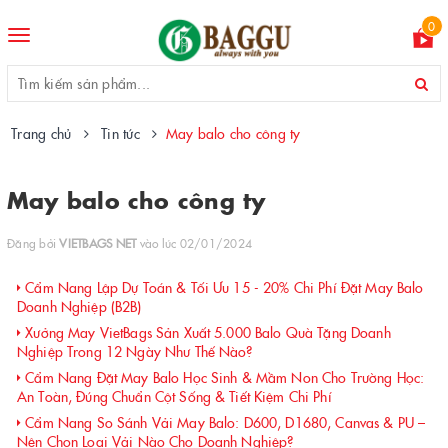
0
Toggle
navigation
Trang chủ
Tin tức
May balo cho công ty
May balo cho công ty
Đăng bởi
VIETBAGS NET
vào lúc 02/01/2024
Cẩm Nang Lập Dự Toán & Tối Ưu 15 - 20% Chi Phí Đặt May Balo
Doanh Nghiệp (B2B)
Xưởng May VietBags Sản Xuất 5.000 Balo Quà Tặng Doanh
Nghiệp Trong 12 Ngày Như Thế Nào?
Cẩm Nang Đặt May Balo Học Sinh & Mầm Non Cho Trường Học:
An Toàn, Đúng Chuẩn Cột Sống & Tiết Kiệm Chi Phí
Cẩm Nang So Sánh Vải May Balo: D600, D1680, Canvas & PU –
Nên Chọn Loại Vải Nào Cho Doanh Nghiệp?