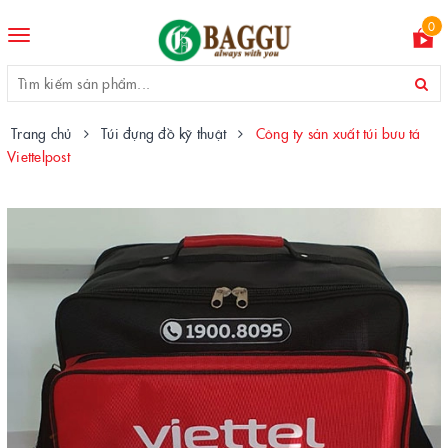
0
Toggle
navigation
Trang chủ
Túi đựng đồ kỹ thuật
Công ty sản xuất túi bưu tá
Viettelpost