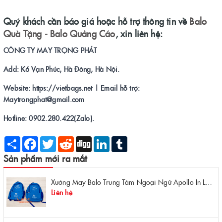
Quý khách cần báo giá hoặc hỗ trợ thông tin về
Balo
Quà Tặng - Balo Quảng Cáo
, xin liên hệ:
CÔNG TY MAY TRỌNG PHÁT
Add: K6 Vạn Phúc, Hà Đông, Hà Nội.
Website: https://vietbags.net | Email hỗ trợ:
Maytrongphat@gmail.com
Hotline: 0902.280.422(Zalo).
Share
Facebook
Twitter
Reddit
Digg
LinkedIn
Tumblr
Sản phẩm mới ra mắt
Xưởng May Balo Trung Tâm Ngoại Ngữ Apollo In Logo Giá Rẻ Tại Xưởng
Liên hệ