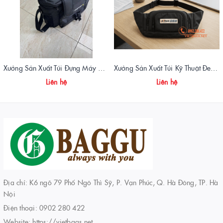
Xưởng Sản Xuất Túi Đựng Máy Đo OTDR Chất Lượng – Chống Va Đập, Giá Tận Xưởng
Xưởng Sản Xuất Túi Kỹ Thuật Đeo Hông DSS Chuyên Nghiệp | Vietbags
Liên hệ
Liên hệ
Địa chỉ: K6 ngõ 79 Phố Ngô Thì Sỹ, P. Vạn Phúc, Q. Hà Đông, TP. Hà
Nội
Điện thoại:
0902 280 422
Website:
https://vietbags.net