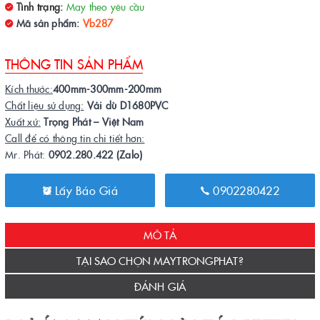
Tình trạng:
May theo yêu cầu
Mã sản phẩm:
Vb287
THÔNG TIN SẢN PHẨM
Kích thước:
400mm-300mm-200mm
Chất liệu sử dụng:
Vải dù D1680PVC
Xuất xứ:
Trọng Phát – Việt Nam
Call để có thông tin chi tiết hơn:
Mr. Phát:
0902.280.422 (Zalo)
Lấy Báo Giá
0902280422
MÔ TẢ
TẠI SAO CHỌN MAYTRONGPHAT?
ĐÁNH GIÁ