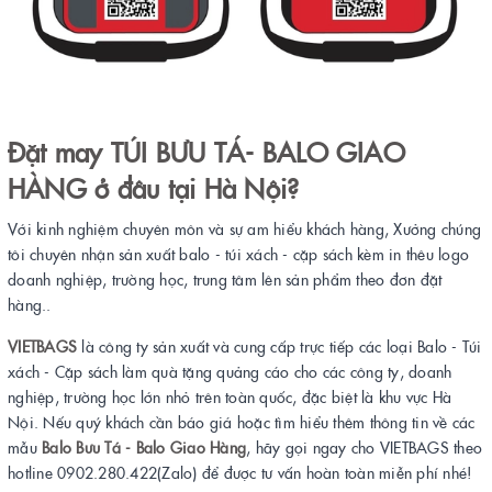
Đặt may TÚI BƯU TÁ- BALO GIAO
HÀNG ở đâu tại Hà Nội?
Với kinh nghiệm chuyên môn và sự am hiểu khách hàng, Xưởng chúng
tôi chuyên nhận sản xuất balo - túi xách - cặp sách kèm in thêu logo
doanh nghiệp, trường học, trung tâm lên sản phẩm theo đơn đặt
hàng..
VIETBAGS
là công ty sản xuất và cung cấp trực tiếp các loại Balo - Túi
xách - Cặp sách làm quà tặng quảng cáo cho các công ty, doanh
nghiệp, trường học lớn nhỏ trên toàn quốc, đặc biệt là khu vực Hà
Nội. Nếu quý khách cần báo giá hoặc tìm hiểu thêm thông tin về các
mẫu
Balo Bưu Tá - Balo Giao Hàng
, hãy gọi ngay cho VIETBAGS theo
hotline 0902.280.422(Zalo) để được tư vấn hoàn toàn miễn phí nhé!