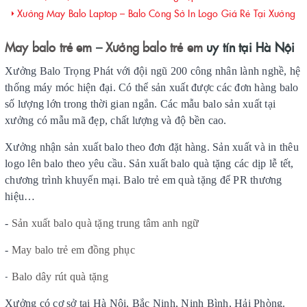
Xưởng May Balo Laptop – Balo Công Sở In Logo Giá Rẻ Tại Xưởng
May balo trẻ em
–
Xưởng balo trẻ em
uy tín tại Hà Nội
Xưởng Balo Trọng Phát với đội ngũ 200 công nhân lành nghề, hệ
thống máy móc hiện đại. Có thể sản xuất được các đơn hàng balo
số lượng lớn trong thời gian ngắn. Các mẫu balo sản xuất tại
xưởng có mẫu mã đẹp, chất lượng và độ bền cao.
Xưởng nhận sản xuất balo theo đơn đặt hàng. Sản xuất và in thêu
logo lên balo theo yêu cầu. Sản xuất balo quà tặng các dịp lễ tết,
chương trình khuyến mại. Balo trẻ em quà tặng để PR thương
hiệu…
-
Sản xuất balo quà tặng trung tâm anh ngữ
-
May balo trẻ em đồng phục
-
Balo dây rút quà tặng
Xưởng có cơ sở tại Hà Nội, Bắc Ninh, Ninh Bình, Hải Phòng.