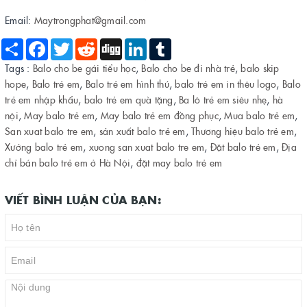
Email:
Maytrongphat@gmail.com
Share
Facebook
Twitter
Reddit
Digg
LinkedIn
Tumblr
Tags :
Balo cho be gái tiểu học
,
Balo cho be đi nhà trẻ
,
balo skip
hope
,
Balo trẻ em
,
Balo trẻ em hình thú
,
balo trẻ em in thêu logo
,
Balo
trẻ em nhập khẩu
,
balo trẻ em quà tặng
,
Ba lô trẻ em siêu nhẹ
,
hà
nội
,
May balo trẻ em
,
May balo trẻ em đồng phục
,
Mua balo trẻ em
,
San xuat balo tre em
,
sản xuất balo trẻ em
,
Thương hiệu balo trẻ em
,
Xưởng balo trẻ em
,
xuong san xuat balo tre em
,
Đặt balo trẻ em
,
Địa
chỉ bán balo trẻ em ở Hà Nội
,
đặt may balo trẻ em
VIẾT BÌNH LUẬN CỦA BẠN: