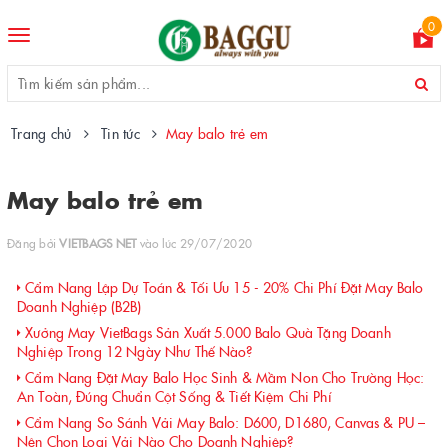
0
Toggle
navigation
Trang chủ
Tin tức
May balo trẻ em
May balo trẻ em
Đăng bởi
VIETBAGS NET
vào lúc 29/07/2020
Cẩm Nang Lập Dự Toán & Tối Ưu 15 - 20% Chi Phí Đặt May Balo
Doanh Nghiệp (B2B)
Xưởng May VietBags Sản Xuất 5.000 Balo Quà Tặng Doanh
Nghiệp Trong 12 Ngày Như Thế Nào?
Cẩm Nang Đặt May Balo Học Sinh & Mầm Non Cho Trường Học:
An Toàn, Đúng Chuẩn Cột Sống & Tiết Kiệm Chi Phí
Cẩm Nang So Sánh Vải May Balo: D600, D1680, Canvas & PU –
Nên Chọn Loại Vải Nào Cho Doanh Nghiệp?