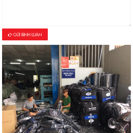
GỬI BÌNH LUẬN