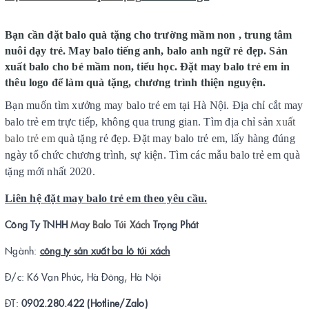
Bạn cần đặt balo quà tặng cho trường mầm non , trung tâm
nuôi dạy trẻ. May balo tiếng anh, balo anh ngữ rẻ đẹp. Sản
xuất balo cho bé mầm non, tiểu học. Đặt may balo trẻ em in
thêu logo để làm quà tặng, chương trình thiện nguyện.
Bạn muốn tìm xưởng may balo trẻ em tại Hà Nội. Địa chỉ cắt may
balo trẻ em trực tiếp, không qua trung gian. Tìm địa chỉ sản
xuất
balo trẻ em
quà tặng rẻ đẹp. Đặt may balo trẻ em, lấy hàng đúng
ngày tổ chức chương trình, sự kiện. Tìm các mẫu balo trẻ em quà
tặng mới nhất 2020.
Liên hệ đặt may balo trẻ em
theo yêu cầu.
Công Ty TNHH
May Balo Túi Xách
Trọng Phát
Ngành:
công ty sản xuất ba lô túi xách
Đ/c: K6 Vạn Phúc, Hà Đông, Hà Nội
ĐT:
0902.280.422 (Hotline/Zalo)