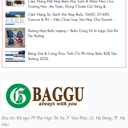
Cẩm Nang Đặt May Balo Học Sinh & Mầm Non Cho
Trường Học: An Toàn, Đúng Chuẩn Cột Sống &...
Cẩm Nang So Sánh Vải May Balo: D600, D1680,
Canvas & PU – Nên Chọn Loại Vải Nào Cho Doanh...
Xưởng May Balo Laptop – Balo Công Sở In Logo Giá Rẻ
Tại Xưởng
Bảng Giá & Công Thức Tính Chi Phí May Balo B2B Tận
Xưởng 2026
Địa chỉ: K6 ngõ 79 Phố Ngô Thì Sỹ, P. Vạn Phúc, Q. Hà Đông, TP. Hà
Nội