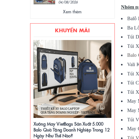
04/08/2026
Nhóm n
Xem thêm
Balô 
Ba Lô
KHUYẾN MÃI
Túi D
Túi X
Balo 
Vali 
Túi X
Túi C
Túi X
May 
May M
Túi V
Xưởng May VietBags Sản Xuất 5.000
May 
Balo Quà Tặng Doanh Nghiệp Trong 12
Ngày Như Thế Nào?
Túi V