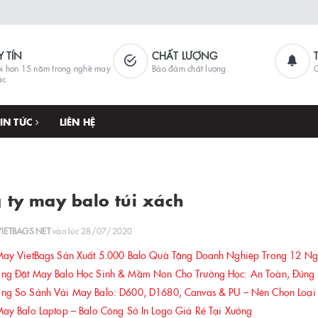
Y TÍN
CHẤT LƯỢNG
i hơn 15 năm trong nghề may
Bảo đảm chất lượng
G
ặc
TIN TỨC
LIÊN HỆ
 ty may balo túi xách
VIETBAGS NET
vào lúc 28/07/2020
ay VietBags Sản Xuất 5.000 Balo Quà Tặng Doanh Nghiệp Trong 12 N
g Đặt May Balo Học Sinh & Mầm Non Cho Trường Học: An Toàn, Đúng Ch
g So Sánh Vải May Balo: D600, D1680, Canvas & PU – Nên Chọn Loại
y Balo Laptop – Balo Công Sở In Logo Giá Rẻ Tại Xưởng