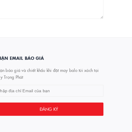
ẬN EMAIL BÁO GIÁ
n báo giá và chiết khấu khi đặt may balo túi xách tại
y Trọng Phát
ĐĂNG KÝ