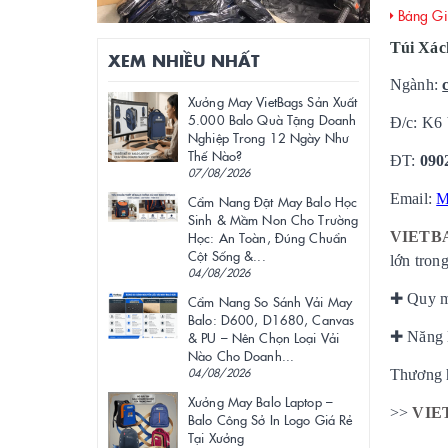
Bảng Giá
Túi Xá
XEM NHIỀU NHẤT
Ngành:
Xưởng May VietBags Sản Xuất
5.000 Balo Quà Tặng Doanh
Đ/c: K6
Nghiệp Trong 12 Ngày Như
Thế Nào?
ĐT:
090
07/08/2026
Email:
M
Cẩm Nang Đặt May Balo Học
Sinh & Mầm Non Cho Trường
VIETB
Học: An Toàn, Đúng Chuẩn
Cột Sống &...
lớn tron
04/08/2026
✚
Quy mô
Cẩm Nang So Sánh Vải May
Balo: D600, D1680, Canvas
✚
Năng l
& PU – Nên Chọn Loại Vải
Nào Cho Doanh...
04/08/2026
Thương 
Xưởng May Balo Laptop –
>>
VIE
Balo Công Sở In Logo Giá Rẻ
Tại Xưởng