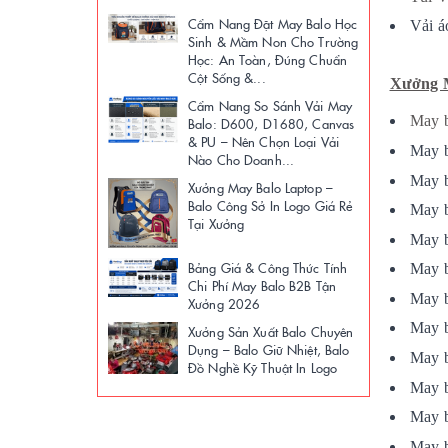
Cẩm Nang Đặt May Balo Học
Vải á
Sinh & Mầm Non Cho Trường
Học: An Toàn, Đúng Chuẩn
Cột Sống &...
Xưởng M
Cẩm Nang So Sánh Vải May
M
ay 
Balo: D600, D1680, Canvas
& PU – Nên Chọn Loại Vải
M
ay 
Nào Cho Doanh...
M
ay 
Xưởng May Balo Laptop –
Balo Công Sở In Logo Giá Rẻ
M
ay 
Tại Xưởng
M
ay 
Bảng Giá & Công Thức Tính
M
ay 
Chi Phí May Balo B2B Tận
M
ay 
Xưởng 2026
M
ay 
Xưởng Sản Xuất Balo Chuyên
Dụng – Balo Giữ Nhiệt, Balo
M
ay 
Đồ Nghề Kỹ Thuật In Logo
M
ay 
M
ay 
M
ay 