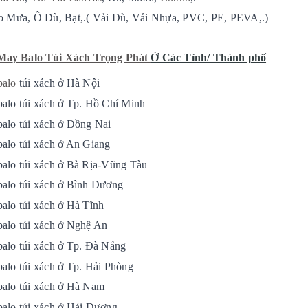
o Mưa, Ô Dù, Bạt,.( Vải Dù, Vải Nhựa, PVC, PE, PEVA,.)
ay Balo Túi Xách Trọng Phát
Ở Các
Tỉnh/ Thành phố
balo
túi xách ở Hà Nội
balo túi xách ở Tp. Hồ Chí Minh
balo túi xách ở Đồng Nai
balo túi xách ở An Giang
balo túi xách ở Bà Rịa-Vũng Tàu
balo túi xách ở Bình Dương
balo túi xách ở Hà Tĩnh
balo túi xách ở Nghệ An
balo túi xách ở Tp. Đà Nẵng
balo túi xách ở Tp. Hải Phòng
balo túi xách ở Hà Nam
balo túi xách ở Hải Dương