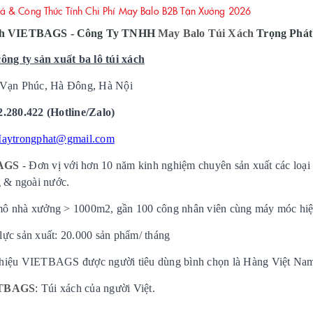
 & Công Thức Tính Chi Phí May Balo B2B Tận Xưởng 2026
ch VIETBAGS - Công Ty TNHH
May Balo Túi Xách
Trọng Phát
công ty sản xuất ba lô túi xách
 Vạn Phúc, Hà Đông, Hà Nội
2.280.422 (Hotline/Zalo)
aytrongphat@gmail.com
AGS
- Đơn vị với hơn 10 năm kinh nghiệm chuyên sản xuất các loại 
g & ngoài nước.
 nhà xưởng > 1000m2, gần 100 công nhân viên cùng máy móc hiệ
ực sản xuất: 20.000 sản phẩm/ tháng
hiệu VIETBAGS được người tiêu dùng bình chọn là Hàng Việt Na
TBAGS
: Túi xách của người Việt.