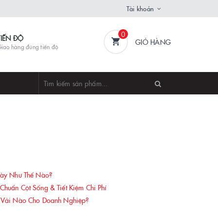
Tài khoản
0
TIẾN ĐỘ
GIỎ HÀNG
iao hàng đúng tiến độ
gày Như Thế Nào?
uẩn Cột Sống & Tiết Kiệm Chi Phí
 Vải Nào Cho Doanh Nghiệp?