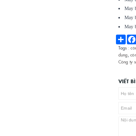
M
ay 
M
ay 
M
ay 
Shar
Tags :
cô
dụng
,
cô
Công ty s
VIẾT 