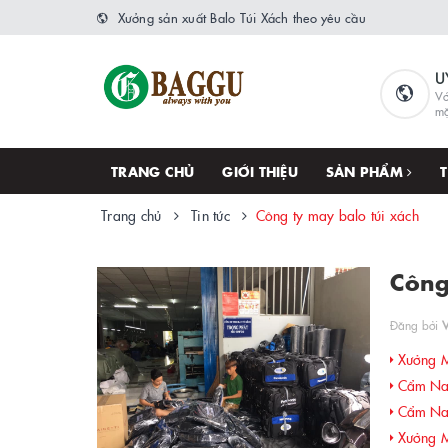
Xưởng sản xuất Balo Túi Xách theo yêu cầu
U
Vớ
m
TRANG CHỦ
GIỚI THIỆU
SẢN PHẨM
Trang chủ
Tin tức
Công ty may balo túi xách
Công
Đăng bởi
Xưởng M
Cẩm Nan
Cẩm Nan
Xưởng Ma