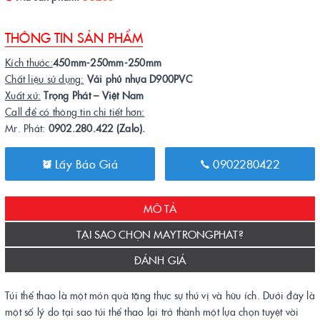
THÔNG TIN SẢN PHẨM
Kích thước:
450mm-250mm-250mm
Chất liệu sử dụng:
Vải phủ nhựa D900PVC
Xuất xứ:
Trọng Phát – Việt Nam
Call để có thông tin chi tiết hơn:
Mr. Phát:
0902.280.422 (Zalo).
Lấy Báo Giá
0902280422
MÔ TẢ
TẠI SAO CHỌN MAYTRONGPHAT?
ĐÁNH GIÁ
Túi thể thao là một món quà tặng thực sự thú vị và hữu ích. Dưới đây là
một số lý do tại sao túi thể thao lại trở thành một lựa chọn tuyệt vời