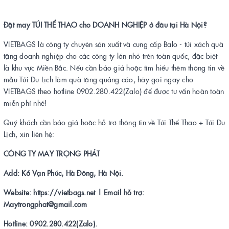
Đặt may TÚI THỂ THAO cho DOANH NGHIỆP ở đâu tại Hà Nội?
VIETBAGS là công ty chuyên sản xuất và cung cấp Balo - túi xách quà
tặng doanh nghiệp cho các công ty lớn nhỏ trên toàn quốc, đặc biệt
là khu vực Miền Bắc. Nếu cần báo giá hoặc tìm hiểu thêm thông tin về
mẫu Túi Du Lịch làm quà tặng quảng cáo, hãy gọi ngay cho
VIETBAGS theo hotline 0902.280.422(Zalo) để được tư vấn hoàn toàn
miễn phí nhé!
Quý khách cần báo giá hoặc hỗ trợ thông tin về Túi Thể Thao + Túi Du
Lịch, xin liên hệ:
CÔNG TY MAY TRỌNG PHÁT
Add: K6 Vạn Phúc, Hà Đông, Hà Nội.
Website: https://vietbags.net | Email hỗ trợ:
Maytrongphat@gmail.com
Hotline: 0902.280.422(Zalo).