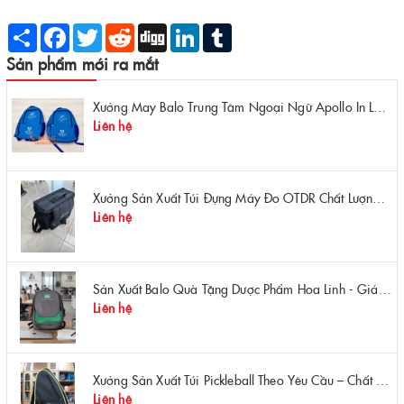
Share
Facebook
Twitter
Reddit
Digg
LinkedIn
Tumblr
Sản phẩm mới ra mắt
Xưởng May Balo Trung Tâm Ngoại Ngữ Apollo In Logo Giá Rẻ Tại Xưởng
Liên hệ
Xưởng Sản Xuất Túi Đựng Máy Đo OTDR Chất Lượng – Chống Va Đập, Giá Tận Xưởng
Liên hệ
Sản Xuất Balo Quà Tặng Dược Phẩm Hoa Linh - Giá Gốc Tại Xưởng
Liên hệ
Xưởng Sản Xuất Túi Pickleball Theo Yêu Cầu – Chất Lượng, Bền Bỉ, Thiết Kế Độc Quyền
Liên hệ