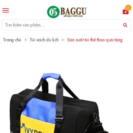
0
Toggle
navigation
Trang chủ
Túi xách du lịch
Sản xuất túi thể thao quà tặng